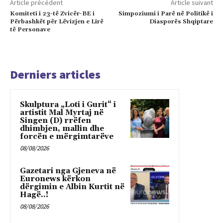
Article précédent
Article suivant
Komiteti i 23-të Zvicër-BE i
Simpoziumi i Parë në Politikë i
Përbashkët për Lëvizjen e Lirë
Diasporës Shqiptare
të Personave
Derniers articles
Skulptura „Loti i Gurit“ i
artistit Mal Myrtaj në
Singen (D) rrëfen
dhimbjen, mallin dhe
forcën e mërgimtarëve
08/08/2026
Gazetari nga Gjeneva në
Euronews kërkon
dërgimin e Albin Kurtit në
Hagë..!
08/08/2026