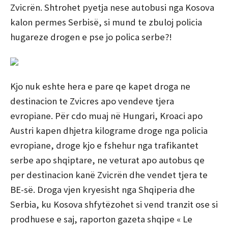
Zvicrën. Shtrohet pyetja nese autobusi nga Kosova
kalon permes Serbisë, si mund te zbuloj policia
hugareze drogen e pse jo polica serbe?!
Kjo nuk eshte hera e pare qe kapet droga ne
destinacion te Zvicres apo vendeve tjera
evropiane. Për cdo muaj në Hungari, Kroaci apo
Austri kapen dhjetra kilograme droge nga policia
evropiane, droge kjo e fshehur nga trafikantet
serbe apo shqiptare, ne veturat apo autobus qe
per destinacion kanë Zvicrën dhe vendet tjera te
BE-së. Droga vjen kryesisht nga Shqiperia dhe
Serbia, ku Kosova shfytëzohet si vend tranzit ose si
prodhuese e saj, raporton gazeta shqipe « Le