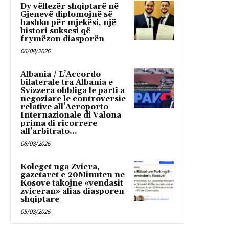
Dy vëllezër shqiptarë në
Gjenevë diplomojnë së
bashku për mjekësi, një
histori suksesi që
frymëzon diasporën
06/08/2026
Albania / L’Accordo
bilaterale tra Albania e
Svizzera obbliga le parti a
negoziare le controversie
relative all’Aeroporto
Internazionale di Valona
prima di ricorrere
all’arbitrato...
06/08/2026
Koleget nga Zvicra,
gazetaret e 20Minuten ne
Kosove takojne «vendasit
zviceran» alias diasporen
shqiptare
05/08/2026