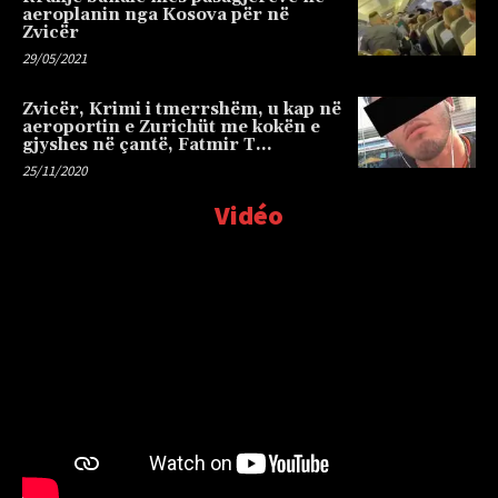
aeroplanin nga Kosova për në
Zvicër
29/05/2021
Zvicër, Krimi i tmerrshëm, u kap në
aeroportin e Zurichüt me kokën e
gjyshes në çantë, Fatmir T…
25/11/2020
Vidéo