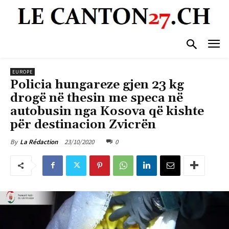
EUROPE
Policia hungareze gjen 23 kg
drogë në thesin me speca në
autobusin nga Kosova që kishte
për destinacion Zvicrën
23/10/2020
0
By
La Rédaction