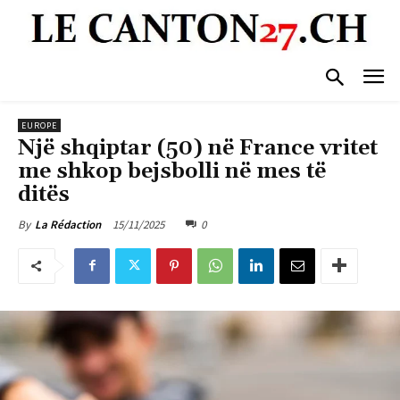
EUROPE
Një shqiptar (50) në France vritet
me shkop bejsbolli në mes të
ditës
15/11/2025
0
By
La Rédaction