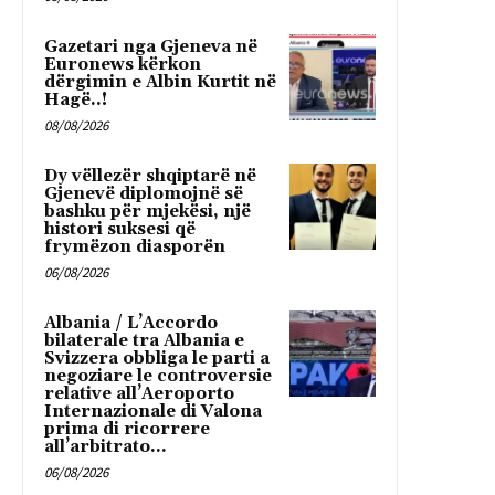
Gazetari nga Gjeneva në
Euronews kërkon
dërgimin e Albin Kurtit në
Hagë..!
08/08/2026
Dy vëllezër shqiptarë në
Gjenevë diplomojnë së
bashku për mjekësi, një
histori suksesi që
frymëzon diasporën
06/08/2026
Albania / L’Accordo
bilaterale tra Albania e
Svizzera obbliga le parti a
negoziare le controversie
relative all’Aeroporto
Internazionale di Valona
prima di ricorrere
all’arbitrato...
06/08/2026