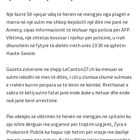
Një burrë 50-vjeçar vdiq të hënën në mëngjes nga plagët e
marra në një sulm me shkop bejsbolli një ditë më parë në
Annecy, sipas informacionit të lëshuar nga policia për AFP.
Viktima, një shtetas kosovar i njohur për policinë, u rrah
dhunshëm në fytyrë të dielën rreth orës 13:30 në qytetin
Haute-Savoie.
Gazeta zvicerane ne shqip LeCanton27.ch ka mesuar se
sulmi ndodhi në mes të ditës, i cili u slumua shumë sulmues
e rrahën burrin përpara se të iknin në këmbë. Rrethanat e
sakta të këtij sulmi fatal janë ende duke u hetuar dhe ende
nuk janë bërë arrestime.
Pas vdekjes së viktimës të hënën në mëngjes në spitalin ku
ajo ishte dërguar me urgjencë për trajtim urgjent, Zyra e
Prokurorit Publik ka hapur një hetim për vrasje me dashje
me një armë nga natyra. Ky klasifikim ligjor korrespondon