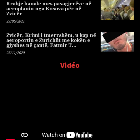
Rrahje banale mes pasagjerëve në
aeroplanin nga Kosova për në
Zvicër
29/05/2021
Zvicër, Krimi i tmerrshëm, u kap në
aeroportin e Zurichüt me kokën e
gjyshes në çantë, Fatmir T…
25/11/2020
Vidéo