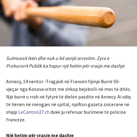
Sulmuesit ikën dhe nuk u bë asnjë arrestim. Zyra e
Prokurorit Publik ka hapur një hetim për vrasje me dashje
Annecy, 14 nentor -Tragjedi në Francën fqinje Burrë 50-
vjeçar nga Kosova vritet me shkop bejsbolli në mes të ditës.
Një burrë u rrah në fytyrë të dielën pasdite në Annecy. Ai vdiq
të hënën në mëngjes në spital, njofton gazeta zvicerane në
shqip
LeCanton27.ch
duke ju referuar burimeve të policise
franceze.
Një hetim për vrasje me dashje