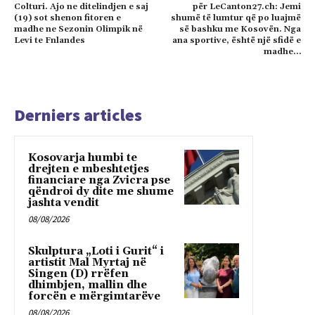
Colturi. Ajo ne ditelindjen e saj
për LeCanton27.ch: Jemi
(19) sot shenon fitoren e
shumë të lumtur që po luajmë
madhe ne Sezonin Olimpik në
së bashku me Kosovën. Nga
Levi te Fnlandes
ana sportive, është një sfidë e
madhe…
Derniers articles
Kosovarja humbi te
drejten e mbeshtetjes
financiare nga Zvicra pse
qëndroi dy dite me shume
jashta vendit
08/08/2026
Skulptura „Loti i Gurit“ i
artistit Mal Myrtaj në
Singen (D) rrëfen
dhimbjen, mallin dhe
forcën e mërgimtarëve
08/08/2026