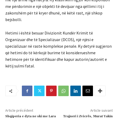
me përdorimin e një objekti të devijuar nga qëllimi i tij i
zakonshëm për të kryer dhunë, në këtë rast, një shkop
bejsbolli.
Hetimi i është besuar Divizionit Kundër Krimit të
Organizuar dhe të Specializuar (DCOS), një njësi e
specializuar në raste komplekse penale. Ky detyrë sugjeron
që hetimi do të kërkojë burime të konsiderueshme
hetimore për të identifikuar dhe kapur autorin/autorët e
këtij sulmi fatal.
Article précédent
Article suivant
Shqiperia e dyta ne ski me Lara
Trajneri i Zvicrës, Murat Yakin