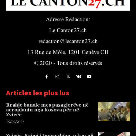
Adresse Rédaction:
Le Canton27.ch
redaction@lecanton27.ch
13 Rue de Môle, 1201 Genève CH
© 2020 - Tous droits réservés
Articles les plus lus
Rrahje banale mes pasagjerëve në
aeroplanin nga Kosova për në
Zvicër
29/05/2021
Zvicër, Krimi i tmerrshëm, u kap në