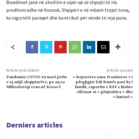
Bisedimet janë në zhvillim e sipër që së shpejti të nis
prodhimi edhe në Kosovë, Shqipëri e në mbarë trojet tona,
ku sigurisht paraqet dhe kontribut për vende të reja pune.
Article précédent
Article suivant
Pandemia COVID-19 mori jetën
« Reporters sans Frontieres » i
e 14 mijë shqiptarëve, po aq sa
përgjigjet Edi Ramës pasi ky i
Millosheviqi vrau në Kosovë
fundit, raportin e RSF e kishte
cilësuar si « gënjeshtra » dhe
« fantazi »
Derniers articles