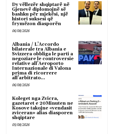
Dy vëllezër shqiptarë në
Gjenevë diplomojnë së
bashku për mjekësi, një
histori suksesi që
frymëzon diasporën
06/08/2026
Albania / L’Accordo
bilaterale tra Albania e
Svizzera obbliga le parti a
negoziare le controversie
relative all’Aeroporto
Internazionale di Valona
prima di ricorrere
all’arbitrato...
06/08/2026
Koleget nga Zvicra,
gazetaret e 20Minuten ne
Kosove takojne «vendasit
zviceran» alias diasporen
shqiptare
05/08/2026