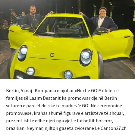
Berlin, 5 maj -Kompania e njohur «Next e.GO Mobile » e
familjes së Lazim Destanit ka promovuar dje në Berlin
veturën e parë elektrike të markës ‘e.GO’. Në ceremoninë
promovuese, krahas shumë figurave e artistëve të shquar,
prezent ishte edhe njëri nga yjet e futbollit botëror,
braziliani Neymar, njifton gazeta zvicerane Le Canton27.ch