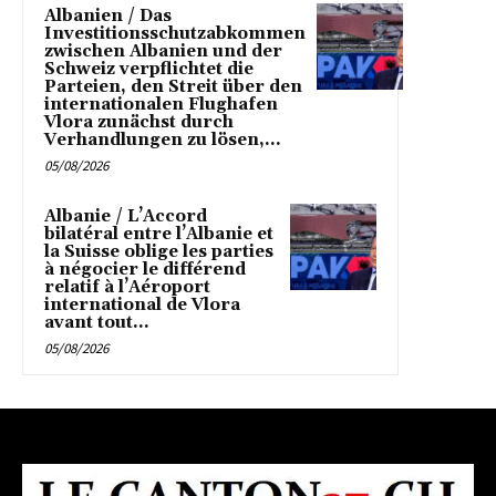
Albanien / Das
Investitionsschutzabkommen
zwischen Albanien und der
Schweiz verpflichtet die
Parteien, den Streit über den
internationalen Flughafen
Vlora zunächst durch
Verhandlungen zu lösen,...
05/08/2026
Albanie / L’Accord
bilatéral entre l’Albanie et
la Suisse oblige les parties
à négocier le différend
relatif à l’Aéroport
international de Vlora
avant tout...
05/08/2026