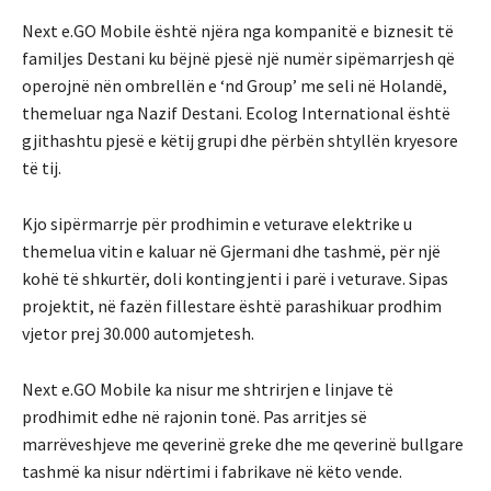
Next e.GO Mobile është njëra nga kompanitë e biznesit të
familjes Destani ku bëjnë pjesë një numër sipëmarrjesh që
operojnë nën ombrellën e ‘nd Group’ me seli në Holandë,
themeluar nga Nazif Destani. Ecolog International është
gjithashtu pjesë e këtij grupi dhe përbën shtyllën kryesore
të tij.
Kjo sipërmarrje për prodhimin e veturave elektrike u
themelua vitin e kaluar në Gjermani dhe tashmë, për një
kohë të shkurtër, doli kontingjenti i parë i veturave. Sipas
projektit, në fazën fillestare është parashikuar prodhim
vjetor prej 30.000 automjetesh.
Next e.GO Mobile ka nisur me shtrirjen e linjave të
prodhimit edhe në rajonin tonë. Pas arritjes së
marrëveshjeve me qeverinë greke dhe me qeverinë bullgare
tashmë ka nisur ndërtimi i fabrikave në këto vende.