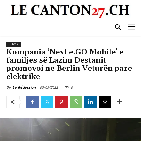
EUROPE
Kompania ‘Next e.GO Mobile’ e
familjes së Lazim Destanit
promovoi ne Berlin Veturën pare
elektrike
06/05/2022
0
By
La Rédaction