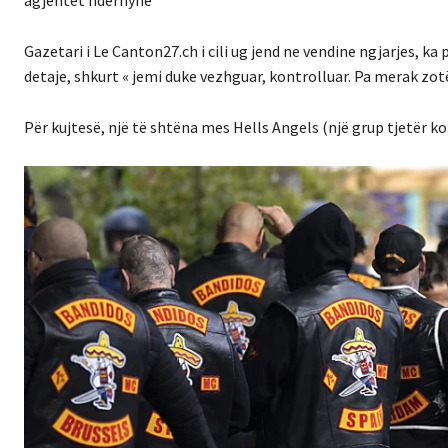
agjentët ndërhynë
Gazetari i Le Canton27.ch i cili ug jend ne vendine ngjarjes, ka
detaje, shkurt « jemi duke vezhguar, kontrolluar. Pa merak zo
Për kujtesë, një të shtëna mes Hells Angels (një grup tjetër 