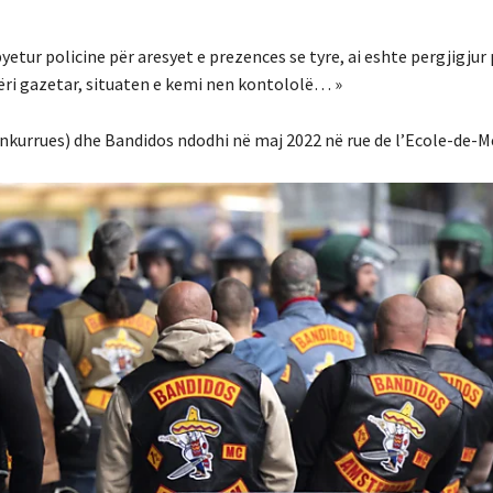
 pyetur policine për aresyet e prezences se tyre, ai eshte pergjigjur
tëri gazetar, situaten e kemi nen kontololë… »
konkurrues) dhe Bandidos ndodhi në maj 2022 në rue de l’Ecole-de-M