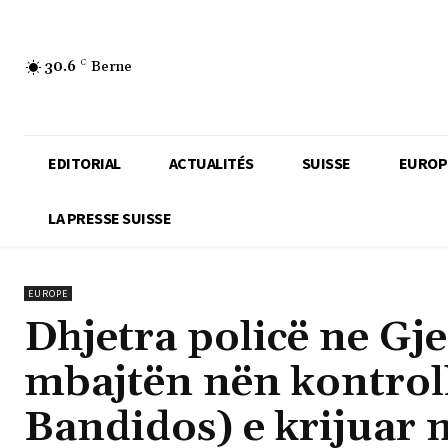
30.6
C
Berne
EDITORIAL
ACTUALITÉS
SUISSE
EUROP
LA PRESSE SUISSE
EUROPE
Dhjetra policë ne Gje
mbajtën nën kontroll
Bandidos) e krijuar 