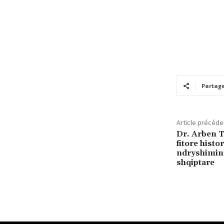
Partag
Article précéde
Dr. Arben T
fitore histo
ndryshimin,
shqiptare