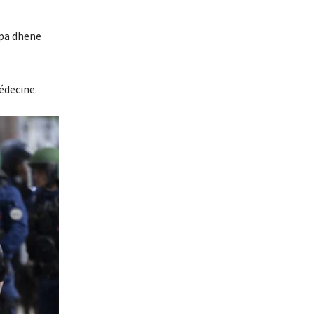
 pa dhene
édecine.