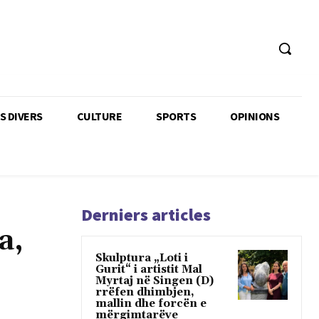
TS DIVERS
CULTURE
SPORTS
OPINIONS
Derniers articles
a,
Skulptura „Loti i
Gurit“ i artistit Mal
Myrtaj në Singen (D)
rrëfen dhimbjen,
mallin dhe forcën e
mërgimtarëve