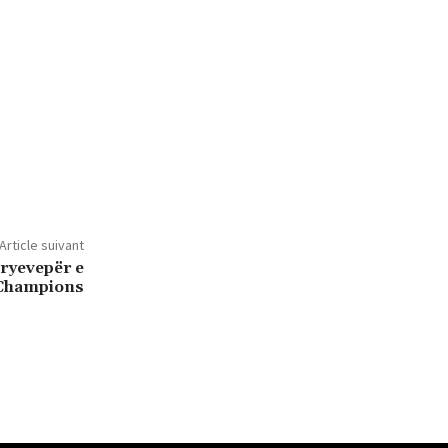
Article suivant
kryevepër e
 Champions