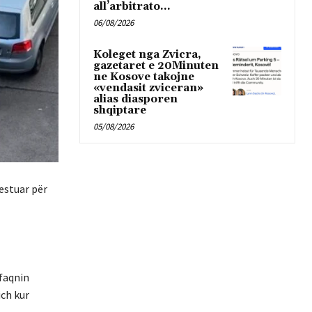
all’arbitrato...
06/08/2026
Koleget nga Zvicra,
gazetaret e 20Minuten
ne Kosove takojne
«vendasit zviceran»
alias diasporen
shqiptare
05/08/2026
estuar për
hfaqnin
ich kur