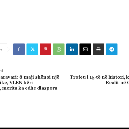
er
nt
aravari: 8 maji shënoi një
Trofeu i 15-të në histori, 
rike, VLEN bëri
Realit në
 merita ka edhe diaspora