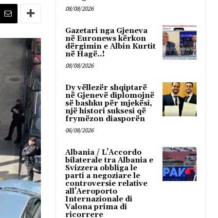
08/08/2026
Gazetari nga Gjeneva
në Euronews kërkon
dërgimin e Albin Kurtit
në Hagë..!
08/08/2026
Dy vëllezër shqiptarë
në Gjenevë diplomojnë
së bashku për mjekësi,
një histori suksesi që
frymëzon diasporën
06/08/2026
Albania / L’Accordo
bilaterale tra Albania e
Svizzera obbliga le
parti a negoziare le
controversie relative
all’Aeroporto
Internazionale di
Valona prima di
ricorrere