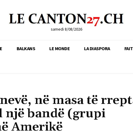
samedi 8/08/2026
E
BALKANS
LE MONDE
LA DIASPORA
FAI
nevë, në masa të rrept
 një bandë (grupi
në Amerikë