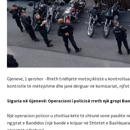
Gjenevë, 1 qershor -Rreth tridhjetë motoçiklistë u kontrolluan
kontrolle të mëtejshme dhe janë dërguar në komisariat, njfot
Siguria në Gjenevë: Operacioni i policisë rreth një grupi Ba
Një operacion policor u zhvillua këtë të shtunë vonë pasdite në
ngjyrat e Bandidos (një bandë e krijuar në Shtetet e Bashkuara n