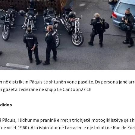
 në distriktin Pâquis të shtunën vonë pasdite. Dy persona janë arr
n gazeta zvcierane ne shqip Le Cantopn27.ch
ndidos
 Pâquis, i lidhur me praninë e rreth tridhjetë motoçiklistëve që s
ë vitet 1960). Ata ishin ulur në tarracën e një lokali në Rue de Zur