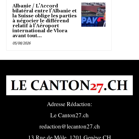
Albanie / L’Accord
bilatéral entre l’Albanie et
la Suisse oblige les parties
à négocier le différend
relatif à l’Aéroport
international de Vlora
avant tout...
05/08/2026
Adresse Rédaction:
Le Canton27.ch
redaction@lecanton27.ch
13 Rue de Môle, 1201 Genève CH