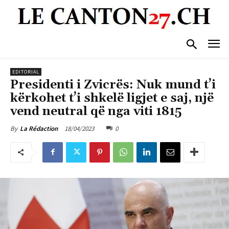
EDITORIAL
Presidenti i Zvicrës: Nuk mund t’i
kërkohet t’i shkelë ligjet e saj, një
vend neutral që nga viti 1815
18/04/2023
0
By
La Rédaction