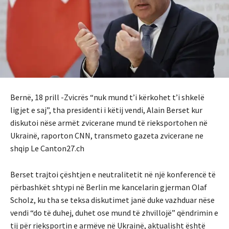
Bernë, 18 prill -Zvicrës “nuk mund t’i kërkohet t’i shkelë
ligjet e saj”, tha presidenti i këtij vendi, Alain Berset kur
diskutoi nëse armët zvicerane mund të rieksportohen në
Ukrainë, raporton CNN, transmeto gazeta zvicerane ne
shqip Le Canton27.ch
Berset trajtoi çështjen e neutralitetit në një konferencë të
përbashkët shtypi në Berlin me kancelarin gjerman Olaf
Scholz, ku tha se teksa diskutimet janë duke vazhduar nëse
vendi “do të duhej, duhet ose mund të zhvillojë” qëndrimin e
tij për rieksportin e armëve në Ukrainë, aktualisht është