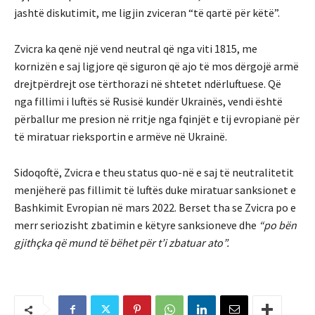
jashtë diskutimit, me ligjin zviceran “të qartë për këtë”.
Zvicra ka qenë një vend neutral që nga viti 1815, me
kornizën e saj ligjore që siguron që ajo të mos dërgojë armë
drejtpërdrejt ose tërthorazi në shtetet ndërluftuese. Që
nga fillimi i luftës së Rusisë kundër Ukrainës, vendi është
përballur me presion në rritje nga fqinjët e tij evropianë për
të miratuar rieksportin e armëve në Ukrainë.
Sidoqoftë, Zvicra e theu status quo-në e saj të neutralitetit
menjëherë pas fillimit të luftës duke miratuar sanksionet e
Bashkimit Evropian në mars 2022. Berset tha se Zvicra po e
merr seriozisht zbatimin e këtyre sanksioneve dhe
“po bën
gjithçka që mund të bëhet për t’i zbatuar ato”.