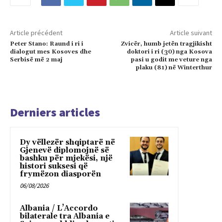
Article précédent
Article suivant
Peter Stano: Raund i ri i
Zvicër, humb jetën tragjikisht
dialogut mes Kosoves dhe
doktori i ri (30) nga Kosova
Serbisë më 2 maj
pasi u godit me veture nga
plaku (81) në Winterthur
Derniers articles
Dy vëllezër shqiptarë në
Gjenevë diplomojnë së
bashku për mjekësi, një
histori suksesi që
frymëzon diasporën
06/08/2026
Albania / L’Accordo
bilaterale tra Albania e