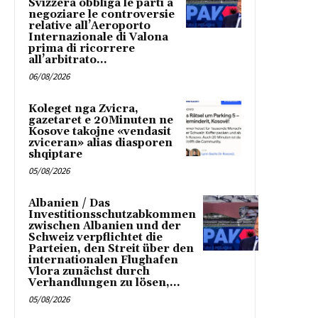
Svizzera obbliga le parti a
negoziare le controversie
relative all’Aeroporto
Internazionale di Valona
prima di ricorrere
all’arbitrato...
06/08/2026
Koleget nga Zvicra,
gazetaret e 20Minuten ne
Kosove takojne «vendasit
zviceran» alias diasporen
shqiptare
05/08/2026
Albanien / Das
Investitionsschutzabkommen
zwischen Albanien und der
Schweiz verpflichtet die
Parteien, den Streit über den
internationalen Flughafen
Vlora zunächst durch
Verhandlungen zu lösen,...
05/08/2026