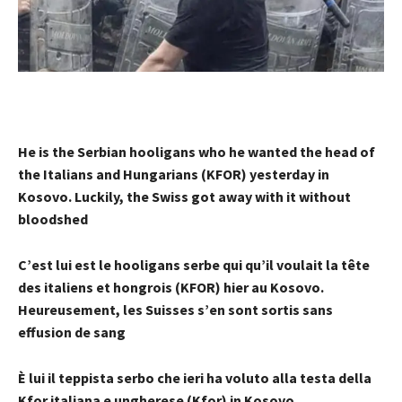
He is the Serbian hooligans who he wanted the head of
the Italians and Hungarians (KFOR) yesterday in
Kosovo. Luckily, the Swiss got away with it without
bloodshed
C’est lui est le hooligans serbe qui qu’il voulait la tête
des italiens et hongrois (KFOR) hier au Kosovo.
Heureusement, les Suisses s’en sont sortis sans
effusion de sang
È lui il teppista serbo che ieri ha voluto alla testa della
Kfor italiana e ungherese (Kfor) in Kosovo.