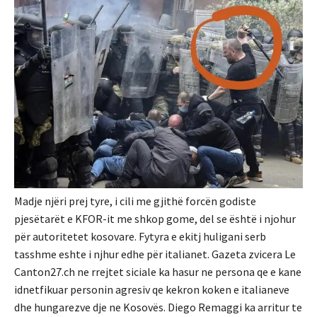
Madje njëri prej tyre, i cili me gjithë forcën godiste
pjesëtarët e KFOR-it me shkop gome, del se është i njohur
për autoritetet kosovare. Fytyra e ekitj huligani serb
tasshme eshte i njhur edhe për italianet. Gazeta zvicera Le
Canton27.ch ne rrejtet siciale ka hasur ne persona qe e kane
idnetfikuar personin agresiv qe kekron koken e italianeve
dhe hungarezve dje ne Kosovës. Diego Remaggi ka arritur te