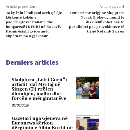
Article précédent
Article suivant
Ja ky është huligani serb që dje
Teniseri me origjine shqiptare
kërkonte kokën e
Novak Gjokoviç mund te
paqeruajtësve italianë dhe
diskualifikohet ose te
hungarezë (KFOR) në Kosovë.
pezullohet pas provokimeve të
Fatmirësisht zviceranët
tij në Roland-Garros
shpëtuan pa u gjakosur
Derniers articles
Skulptura „Loti i Gurit“ i
artistit Mal Myrtaj në
Singen (D) rrëfen
dhimbjen, mallin dhe
forcën e mërgimtarëve
08/08/2026
Gazetari nga Gjeneva në
Euronews kërkon
dërgimin e Albin Kurtit në