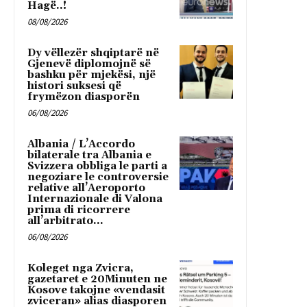
Hagë..!
08/08/2026
Dy vëllezër shqiptarë në
Gjenevë diplomojnë së
bashku për mjekësi, një
histori suksesi që
frymëzon diasporën
06/08/2026
Albania / L’Accordo
bilaterale tra Albania e
Svizzera obbliga le parti a
negoziare le controversie
relative all’Aeroporto
Internazionale di Valona
prima di ricorrere
all’arbitrato...
06/08/2026
Koleget nga Zvicra,
gazetaret e 20Minuten ne
Kosove takojne «vendasit
zviceran» alias diasporen