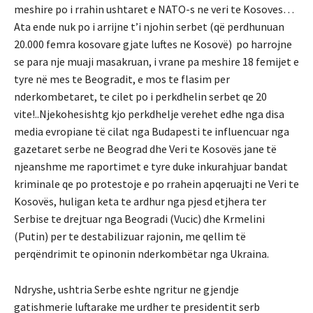
meshire po i rrahin ushtaret e NATO-s ne veri te Kosoves…
Ata ende nuk po i arrijne t’i njohin serbet (që perdhunuan
20.000 femra kosovare gjate luftes ne Kosovë) po harrojne
se para nje muaji masakruan, i vrane pa meshire 18 femijet e
tyre në mes te Beogradit, e mos te flasim per
nderkombetaret, te cilet po i perkdhelin serbet qe 20
vite!..Njekohesishtg kjo perkdhelje verehet edhe nga disa
media evropiane të cilat nga Budapesti te influencuar nga
gazetaret serbe ne Beograd dhe Veri te Kosovës jane të
njeanshme me raportimet e tyre duke inkurahjuar bandat
kriminale qe po protestoje e po rrahein apqeruajti ne Veri te
Kosovës, huligan keta te ardhur nga pjesd etjhera ter
Serbise te drejtuar nga Beogradi (Vucic) dhe Krmelini
(Putin) per te destabilizuar rajonin, me qellim të
perqëndrimit te opinonin nderkombëtar nga Ukraina.
Ndryshe, ushtria Serbe eshte ngritur ne gjendje
gatishmerie luftarake me urdher te presidentit serb