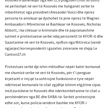
në përleshjet në veri të Kosovës me huliganet serbe te
mbeshtetut nga presidneti Alesander Vuicci dhe njerez
persona te amskuar qe dyshohet te jene njerez te Wagner.
Ambasadori i Mbretërisë së Bashkuar në Kosovës, Nicholas
Abbott, i ka cilësuar si kriminale dhe të papranueshme
sulmet e protestuesve serbë ndaj personelit të KFOR-it dhe
Gazetarëve në veri të Kosovës, njofton nga Mitirvica (vendi
ngjarjes) korrespondenti i gazetes zvicerane në shqip Le
Canton27.ch
Protestues serbë dje ishin mblodhur nëpër katër komunat
me shumicë serbe në veri të Kosovës, për t’i penguar
kryetarët e rinj që ta ushtrojnë funksionin e tyre nëpër
ndërtesat komunale te cilat zgjdhje ishinm elgjtime sipas
insitzuciobeve te Kosovës dhe nderkombëtareve te cilat u
pershëndeten nga BE dhe SHBA-të. Serbët protestojnë
edhe sot, kurse policia vendore bashke me KFOR-i