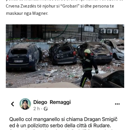
Crvena Zvezdës të njohur si “Grobari” si dhe persona te
maskaur nga Wagner.