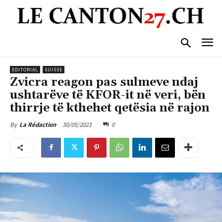
EDITORIAL
SUISSE
Zvicra reagon pas sulmeve ndaj
ushtarëve të KFOR-it në veri, bën
thirrje të kthehet qetësia në rajon
30/05/2023
0
By
La Rédaction