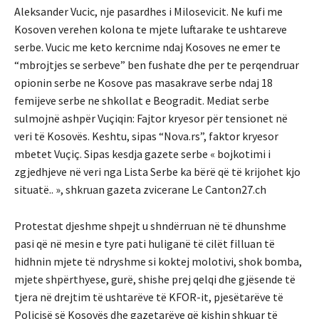
Aleksander Vucic, nje pasardhes i Milosevicit. Ne kufi me
Kosoven verehen kolona te mjete luftarake te ushtareve
serbe. Vucic me keto kercnime ndaj Kosoves ne emer te
“mbrojtjes se serbeve” ben fushate dhe per te perqendruar
opionin serbe ne Kosove pas masakrave serbe ndaj 18
femijeve serbe ne shkollat e Beogradit. Mediat serbe
sulmojnë ashpër Vuçiqin: Fajtor kryesor për tensionet në
veri të Kosovës. Keshtu, sipas “Nova.rs”, faktor kryesor
mbetet Vuçiç. Sipas kesdja gazete serbe « bojkotimi i
zgjedhjeve në veri nga Lista Serbe ka bërë që të krijohet kjo
situatë.. », shkruan gazeta zvicerane Le Canton27.ch
Protestat djeshme shpejt u shndërruan në të dhunshme
pasi që në mesin e tyre pati huliganë të cilët filluan të
hidhnin mjete të ndryshme si koktej molotivi, shok bomba,
mjete shpërthyese, gurë, shishe prej qelqi dhe gjësende të
tjera në drejtim të ushtarëve të KFOR-it, pjesëtarëve të
Policisë së Kosovës dhe gazetarëve që kishin shkuar të