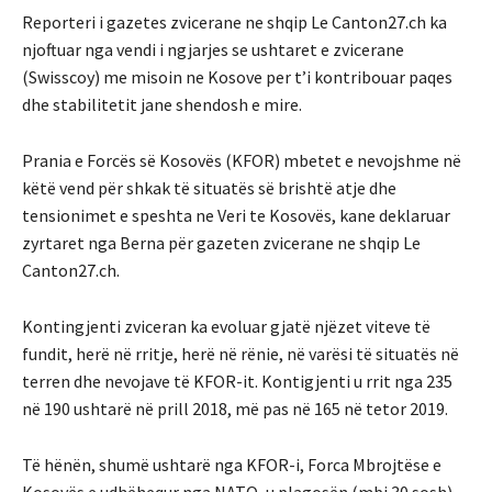
Reporteri i gazetes zvicerane ne shqip Le Canton27.ch ka
njoftuar nga vendi i ngjarjes se ushtaret e zvicerane
(Swisscoy) me misoin ne Kosove per t’i kontribouar paqes
dhe stabilitetit jane shendosh e mire.
Prania e Forcës së Kosovës (KFOR) mbetet e nevojshme në
këtë vend për shkak të situatës së brishtë atje dhe
tensionimet e speshta ne Veri te Kosovës, kane deklaruar
zyrtaret nga Berna për gazeten zvicerane ne shqip Le
Canton27.ch.
Kontingjenti zviceran ka evoluar gjatë njëzet viteve të
fundit, herë në rritje, herë në rënie, në varësi të situatës në
terren dhe nevojave të KFOR-it. Kontigjenti u rrit nga 235
në 190 ushtarë në prill 2018, më pas në 165 në tetor 2019.
Të hënën, shumë ushtarë nga KFOR-i, Forca Mbrojtëse e
Kosovës e udhëhequr nga NATO, u plagosën (mbi 30 sosh)