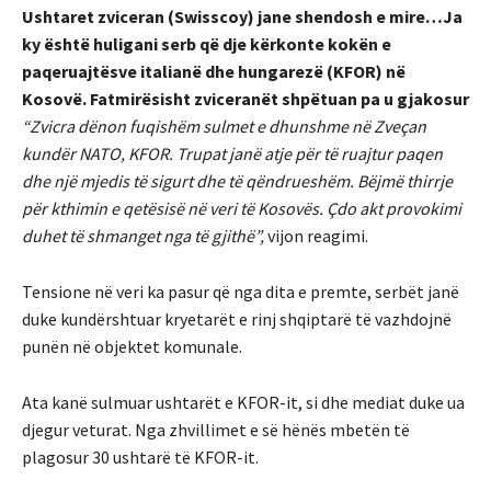
Ushtaret zviceran (Swisscoy) jane shendosh e mire…Ja
ky është huligani serb që dje kërkonte kokën e
paqeruajtësve italianë dhe hungarezë (KFOR) në
Kosovë. Fatmirësisht zviceranët shpëtuan pa u gjakosur
“Zvicra dënon fuqishëm sulmet e dhunshme në Zveçan
kundër NATO, KFOR. Trupat janë atje për të ruajtur paqen
dhe një mjedis të sigurt dhe të qëndrueshëm. Bëjmë thirrje
për kthimin e qetësisë në veri të Kosovës. Çdo akt provokimi
duhet të shmanget nga të gjithë”,
vijon reagimi.
Tensione në veri ka pasur që nga dita e premte, serbët janë
duke kundërshtuar kryetarët e rinj shqiptarë të vazhdojnë
punën në objektet komunale.
Ata kanë sulmuar ushtarët e KFOR-it, si dhe mediat duke ua
djegur veturat. Nga zhvillimet e së hënës mbetën të
plagosur 30 ushtarë të KFOR-it.