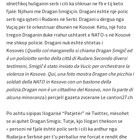
idnetfikoj huliganin serb i cili ka shkruar ne fb e tij keto
fjalë: Njihuni me Dragan Smigiçin. Dragani është një polic
serb nga qyteti i Rudares në Serbi. Dragani u dërgua nga
Vuçiq për të orkestruar dhunën në Kosovë. Këtu, një foto
tregon Draganin duke rrahur ushtarët e NATO-s në Kosovë
me shkop policie. Dragani nuk është shtetas i
Kosovës
(
Quello col manganello si chiama Dragan Smigič ed
è un poliziotto serbo della città di Rudare.Secondo diversi
testimoni, Smigič è stato inviato da Vucic per orchestrare la
violenza in Kosovo. Qui, una foto mostra Dragan che picchia i
soldati della NATO in Kosovo con un bastone della
polizia.Dragan non è un cittadino del Kosovo, non fa parte di
alcuna minoranza
.)
percjell gazeta zvcerane Le canton27.ch
Po ashtu sipipas llogarisë “Patjetër” në Twitter, mësohet
se ai quhet Dragan Smigic. Tutje, kjo llogari thekson se
« personi në fjalë është polic serb i cili ka ardhur nga
Rudarja e Serbisë për t’u përballur me forcat e rendit dhe