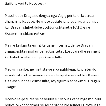
ligjit në veri të Kosovës.. »
Mësohet se Dragan u dërgua nga Vuçiç për të orkestruar
dhunën në Kosovë. Në rrjete sociale janë publikuar pamjet
kur Dragan shihet duke goditur ushtarët e NATO-s në
Kosovë me shkop policie.
Me një kërkim të emrit të tij në internet, del se Dragan
Smigič është i njohur për autoritetet kosovare dhe se i njëjti
kërkohet si i dyshuar për krime lufte.
Mediumi serbe, në një listë që e ka publikuar, ku pretendon
se autoritetet kosovare i kanë shënjestruar rreth 600 emra
si të dyshuar për krime lufte, aty figuron edhe emri i Dragan
Smigic.
Ndërkohë që flites se në veriun e Kosovës kanë hyrë mbi 500
policë të xhandarmërisë serbe si dhe një numër i tifozëve të