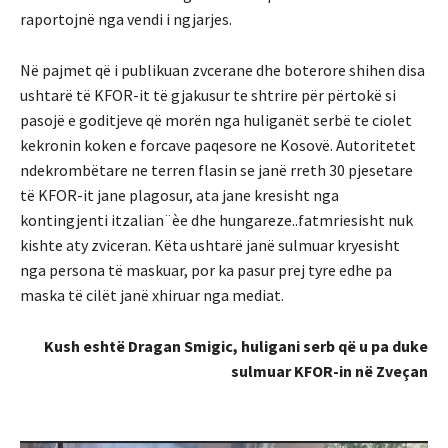
raportojnë nga vendi i ngjarjes.
Në pajmet që i publikuan zvcerane dhe boterore shihen disa
ushtarë të KFOR-it të gjakusur te shtrire për përtokë si
pasojë e goditjeve që morën nga huliganët serbë te ciolet
kekronin koken e forcave paqesore ne Kosovë. Autoritetet
ndekrombëtare ne terren flasin
se janë rreth 30 pjesetare
të KFOR-it jane plagosur, ata jane kresisht nga
kontingjenti itzalian¨èe dhe hungareze..fatmriesisht nuk
kishte aty zviceran.
Këta ushtarë janë sulmuar kryesisht
nga persona të maskuar, por ka pasur prej tyre edhe pa
maska të cilët janë xhiruar nga mediat.
Kush eshtë Dragan Smigic, huligani serb që u pa duke
sulmuar KFOR-in në Zveçan