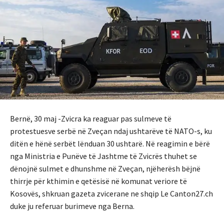
Bernë, 30 maj -Zvicra ka reaguar pas sulmeve të
protestuesve serbë në Zveçan ndaj ushtarëve të NATO-s, ku
ditën e hënë serbët lënduan 30 ushtarë. Në reagimin e bërë
nga Ministria e Punëve të Jashtme të Zvicrës thuhet se
dënojnë sulmet e dhunshme në Zveçan, njëherësh bëjnë
thirrje për kthimin e qetësisë në komunat veriore të
Kosovës, shkruan gazeta zvicerane ne shqip Le Canton27.ch
duke ju referuar burimeve nga Berna.