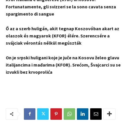
Fortunatamente, gli svizzeri se la sono cavata senza
spargimento di sangue
Ő az a szerb huligán, akit tegnap Koszovóban akart az
olaszok és magyarok (KFOR) élére. Szerencsére a
svájciak vérontás nélkül megúszták
On je srpski huligani koje je juče na Kosovu želeo glavu
italijancima i mađarima (KFOR). Srećom, Švajcarci su se
izvukli bez krvoprolića