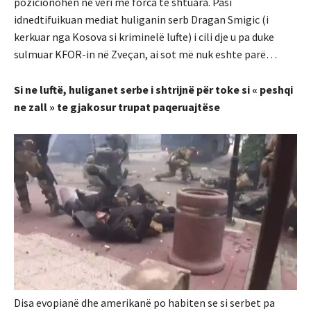
pozicionohen në veri me forca te shtuara. Pasi
idnedtifuikuan mediat huliganin serb Dragan Smigic (i
kerkuar nga Kosova si kriminelë lufte) i cili dje u pa duke
sulmuar KFOR-in në Zveçan, ai sot më nuk eshte parë…
Si ne luftë, huliganet serbe i shtrijnë për toke si « peshqi
ne zall » te gjakosur trupat paqeruajtëse
Disa evopianë dhe amerikanë po habiten se si serbet pa