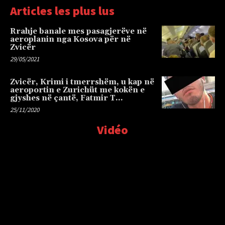
Articles les plus lus
Rrahje banale mes pasagjerëve në
aeroplanin nga Kosova për në
Zvicër
29/05/2021
Zvicër, Krimi i tmerrshëm, u kap në
aeroportin e Zurichüt me kokën e
gjyshes në çantë, Fatmir T…
25/11/2020
Vidéo