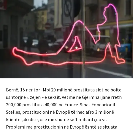
Bernë, 15 nentor -Mbi 20 milionë prostituta siot ne boite
ushtorjne « zejen » e seksit. Vetme ne Gjermnai jane rreth
200,000 prostituta 40,000 në Francë. Sipas Fondacionit
Scelles, prostitucioni në Evropë tërheq afro 3 milionë
klientë çdo ditë, ose më shumë se 1 miliard çdo vit.
Problemi me prostitucionin në Evropë është se situata