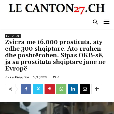
EDITORIAL
Zvicra me 16.000 prostituta, aty
edhe 300 shqiptare. Ato rrahen
dhe poshtërohen. Sipas OKB-së,
ja sa prostituta shqiptare jane ne
Evropë
14/11/2024
0
By
La Rédaction