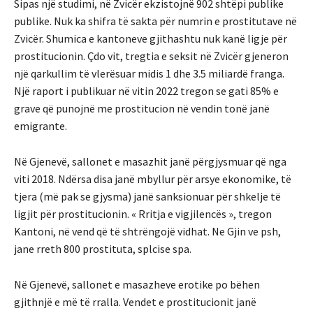
Sipas një studimi, në Zvicër ekzistojnë 902 shtëpi publike
publike. Nuk ka shifra të sakta për numrin e prostitutave në
Zvicër. Shumica e kantoneve gjithashtu nuk kanë ligje për
prostitucionin. Çdo vit, tregtia e seksit në Zvicër gjeneron
një qarkullim të vlerësuar midis 1 dhe 3.5 miliardë franga.
Një raport i publikuar në vitin 2022 tregon se gati 85% e
grave që punojnë me prostitucion në vendin tonë janë
emigrante.
Në Gjenevë, sallonet e masazhit janë përgjysmuar që nga
viti 2018. Ndërsa disa janë mbyllur për arsye ekonomike, të
tjera (më pak se gjysma) janë sanksionuar për shkelje të
ligjit për prostitucionin. « Rritja e vigjilencës », tregon
Kantoni, në vend që të shtrëngojë vidhat. Ne Gjin ve psh,
jane rreth 800 prostituta, splcise spa.
Në Gjenevë, sallonet e masazheve erotike po bëhen
gjithnjë e më të rralla. Vendet e prostitucionit janë