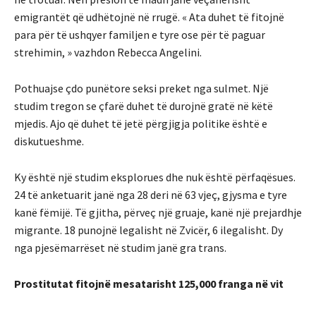
emigrantët që udhëtojnë në rrugë. « Ata duhet të fitojnë
para për të ushqyer familjen e tyre ose për të paguar
strehimin, » vazhdon Rebecca Angelini.
Pothuajse çdo punëtore seksi preket nga sulmet. Një
studim tregon se çfarë duhet të durojnë gratë në këtë
mjedis. Ajo që duhet të jetë përgjigja politike është e
diskutueshme.
Ky është një studim eksplorues dhe nuk është përfaqësues.
24 të anketuarit janë nga 28 deri në 63 vjeç, gjysma e tyre
kanë fëmijë. Të gjitha, përveç një gruaje, kanë një prejardhje
migrante. 18 punojnë legalisht në Zvicër, 6 ilegalisht. Dy
nga pjesëmarrëset në studim janë gra trans.
Prostitutat fitojnë mesatarisht 125,000 franga në vit