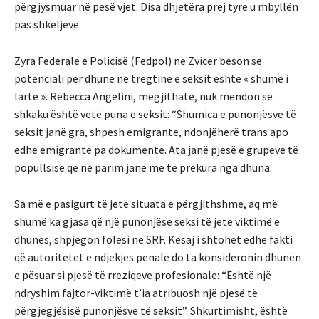
përgjysmuar në pesë vjet. Disa dhjetëra prej tyre u mbyllën
pas shkeljeve.
Zyra Federale e Policisë (Fedpol) në Zvicër beson se
potenciali për dhunë në tregtinë e seksit është « shumë i
lartë ». Rebecca Angelini, megjithatë, nuk mendon se
shkaku është vetë puna e seksit: “Shumica e punonjësve të
seksit janë gra, shpesh emigrante, ndonjëherë trans apo
edhe emigrantë pa dokumente. Ata janë pjesë e grupeve të
popullsisë që në parim janë më të prekura nga dhuna.
Sa më e pasigurt të jetë situata e përgjithshme, aq më
shumë ka gjasa që një punonjëse seksi të jetë viktimë e
dhunës, shpjegon folësi në SRF. Kësaj i shtohet edhe fakti
që autoritetet e ndjekjes penale do ta konsideronin dhunën
e pësuar si pjesë të rreziqeve profesionale: “Është një
ndryshim fajtor-viktimë t’ia atribuosh një pjesë të
përgjegjësisë punonjësve të seksit”. Shkurtimisht, është