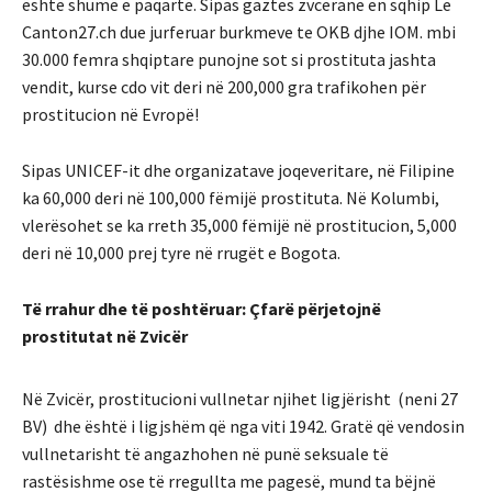
është shumë e paqartë. Sipas gaztes zvcerane en sqhip Le
Canton27.ch due jurferuar burkmeve te OKB djhe IOM. mbi
30.000 femra shqiptare punojne sot si prostituta jashta
vendit, kurse cdo vit deri në 200,000 gra trafikohen për
prostitucion në Evropë!
Sipas UNICEF-it dhe organizatave joqeveritare, në Filipine
ka 60,000 deri në 100,000 fëmijë prostituta. Në Kolumbi,
vlerësohet se ka rreth 35,000 fëmijë në prostitucion, 5,000
deri në 10,000 prej tyre në rrugët e Bogota.
Të rrahur dhe të poshtëruar: Çfarë përjetojnë
prostitutat në Zvicër
Në Zvicër, prostitucioni vullnetar njihet ligjërisht (neni 27
BV) dhe është i ligjshëm që nga viti 1942. Gratë që vendosin
vullnetarisht të angazhohen në punë seksuale të
rastësishme ose të rregullta me pagesë, mund ta bëjnë