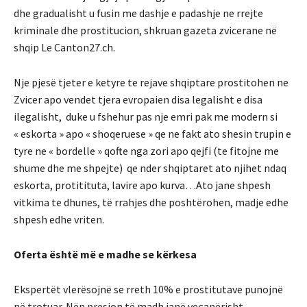
dhe gradualisht u fusin me dashje e padashje ne rrejte
kriminale dhe prostitucion, shkruan gazeta zvicerane në
shqip Le Canton27.ch.
Nje pjesë tjeter e ketyre te rejave shqiptare prostitohen ne
Zvicer apo vendet tjera evropaien disa legalisht e disa
ilegalisht, duke u fshehur pas nje emri pak me modern si
« eskorta » apo « shoqeruese » qe ne fakt ato shesin trupin e
tyre ne « bordelle » qofte nga zori apo qejfi (te fitojne me
shume dhe me shpejte) qe nder shqiptaret ato njihet ndaq
eskorta, protitituta, lavire apo kurva…Ato jane shpesh
vitkima te dhunes, të rrahjes dhe poshtërohen, madje edhe
shpesh edhe vriten.
Oferta është më e madhe se kërkesa
Ekspertët vlerësojnë se rreth 10% e prostitutave punojnë
në trotuar. Nën presion të madh janë veçanërisht