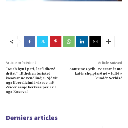
Article précédent
Article suivant
“Kush hyn i pari, le t’i dhezë
Sonte ne Cyrih, zviceranët me
dritat”…Kthehen turistet
katër shqiptarë në « luftë »
kosovar ne vendlindje. Një vit
kundër Serbisë
nga liberalizimi i vizave, në
Zvicër asnjë kërkesë për azil
nga Kosova!
Derniers articles