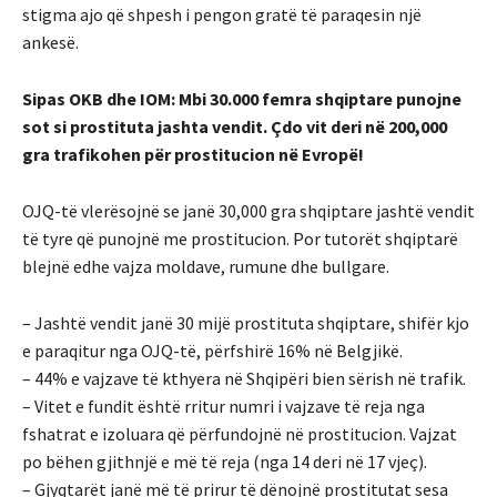
stigma ajo që shpesh i pengon gratë të paraqesin një
ankesë.
Sipas OKB dhe IOM: Mbi 30.000 femra shqiptare punojne
sot si prostituta jashta vendit. Çdo vit deri në 200,000
gra trafikohen për prostitucion në Evropë!
OJQ-të vlerësojnë se janë 30,000 gra shqiptare jashtë vendit
të tyre që punojnë me prostitucion. Por tutorët shqiptarë
blejnë edhe vajza moldave, rumune dhe bullgare.
– Jashtë vendit janë 30 mijë prostituta shqiptare, shifër kjo
e paraqitur nga OJQ-të, përfshirë 16% në Belgjikë.
– 44% e vajzave të kthyera në Shqipëri bien sërish në trafik.
– Vitet e fundit është rritur numri i vajzave të reja nga
fshatrat e izoluara që përfundojnë në prostitucion. Vajzat
po bëhen gjithnjë e më të reja (nga 14 deri në 17 vjeç).
– Gjyqtarët janë më të prirur të dënojnë prostitutat sesa