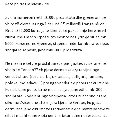
këtë pa rrezik ndëshkimi.
Zvicra numëron rreth 16.000 prostituta dhe gjeneron një
xhiro të vlerësuar nga 1 deri në 3.5 miliardë franga në vit.
Rreth 350,000 burra janë klientë të paktën një herë në vit.
Numri me i madh i rpostutav eeshte ne Cyrih qe sillet mbi
5000, kurse ne ne Gjenevë, si qender nderkombëtare, sipas
shoqatës Aspasie, jane mbi 1000 prostituta.
Ne mesin e këtyre prostituave, sipas gaztes zvicerane ne
shqip Le Canton27.ch pjese dermuese e ytre vijne nga
vendet sllave (ruse, serbe, ukrainase, bullgare, rumune,
polake, moladave…) pra nga vendet t e paperspektive dhe
ku nuk kane pune, ku në mesin e tyre jane edhe mbi 300
shqiptare, kryesisht nga Shqiperia. Prostitutat shqiptare
sikur ne Zvicer dhe ato mijëra tjera ne Evrope, ku pjesa
dermuese jane viktima te trafikanteve dhe matrapazeve te
cilet i mashtrojne gjoja per t’i gjetur pune ne restuarante