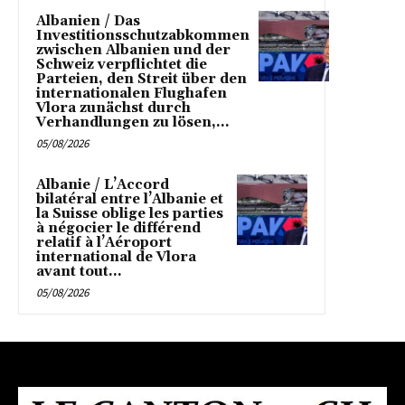
Albanien / Das
Investitionsschutzabkommen
zwischen Albanien und der
Schweiz verpflichtet die
Parteien, den Streit über den
internationalen Flughafen
Vlora zunächst durch
Verhandlungen zu lösen,...
05/08/2026
Albanie / L’Accord
bilatéral entre l’Albanie et
la Suisse oblige les parties
à négocier le différend
relatif à l’Aéroport
international de Vlora
avant tout...
05/08/2026