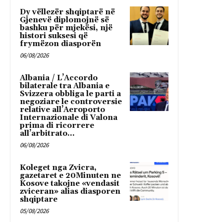
Dy vëllezër shqiptarë në
Gjenevë diplomojnë së
bashku për mjekësi, një
histori suksesi që
frymëzon diasporën
06/08/2026
Albania / L’Accordo
bilaterale tra Albania e
Svizzera obbliga le parti a
negoziare le controversie
relative all’Aeroporto
Internazionale di Valona
prima di ricorrere
all’arbitrato...
06/08/2026
Koleget nga Zvicra,
gazetaret e 20Minuten ne
Kosove takojne «vendasit
zviceran» alias diasporen
shqiptare
05/08/2026