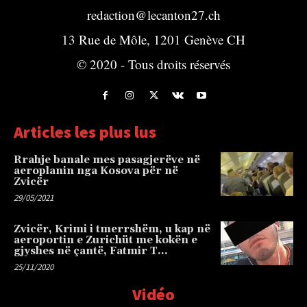
redaction@lecanton27.ch
13 Rue de Môle, 1201 Genève CH
© 2020 - Tous droits réservés
Articles les plus lus
Rrahje banale mes pasagjerëve në
aeroplanin nga Kosova për në
Zvicër
29/05/2021
Zvicër, Krimi i tmerrshëm, u kap në
aeroportin e Zurichüt me kokën e
gjyshes në çantë, Fatmir T…
25/11/2020
Vidéo