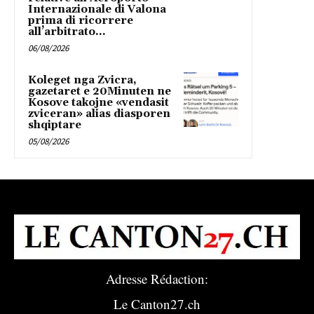
Internazionale di Valona
prima di ricorrere
all’arbitrato...
06/08/2026
Koleget nga Zvicra,
gazetaret e 20Minuten ne
Kosove takojne «vendasit
zviceran» alias diasporen
shqiptare
05/08/2026
Adresse Rédaction:
Le Canton27.ch