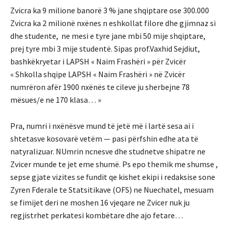
Zvicra ka 9 milione banorë 3 % jane shqiptare ose 300.000
Zvicra ka 2 milionë nxënes n eshkollat filore dhe gjimnaz si
dhe studente, ne mesi e tyre jane mbi 50 mije shqiptare,
prej tyre mbi 3 mije studentë. Sipas prof.Vaxhid Sejdiut,
bashkëkryetar i LAPSH « Naim Frashëri » për Zvicër
« Shkolla shqipe LAPSH « Naim Frashëri » në Zvicër
numrëron afër 1900 nxënës te cileve ju sherbejne 78
mësues/e ne 170 klasa… »
Pra, numri i nxënësve mund të jetë më i lartë sesa ai i
shtetasve kosovarë vetëm — pasi përfshin edhe ata të
natyralizuar. NUmrin ncnesve dhe studnetve shipatre ne
Zvicer munde te jet eme shumë. Ps epo themik me shumse ,
sepse gjate vizites se fundit qe kishet ekipi i redaksise sone
Zyren Fderale te Statsitikave (OFS) ne Nuechatel, mesuam
se fimijet deri ne moshen 16 vjeqare ne Zvicer nuk ju
regjistrhet perkatesi kombëtare dhe ajo fetare…