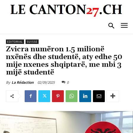
EDITORIAL
SUISSE
Zvicra numëron 1.5 milionë
nxënës dhe studentë, aty edhe 50
mije nxenes shqiptarë, me mbi 3
mijë studentë
02/09/2025
0
By
La Rédaction