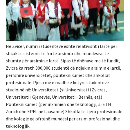
Në Zvicër, numri i studentëve është relativisht i lartë për
shkak të sistemit të fortë arsimor dhe mundësive të
shumta për arsimin e lartë. Sipas të dhënave më të fundit,
Zvicra ka rreth 300,000 studentë që ndjekin arsimin e lartë,
përfshirë universitetet, politeknikumet dhe shkollat
profesionale. Pjesa më e madhe e këtyre studentëve
studiojnë në: Universitetet (si Universiteti i Zvicrës,
Universiteti i Gjenevës, Universiteti i Bernës, etj.)
Politeknikumet (për inxhinieri dhe teknologji, si ETH
Zurich dhe EPFL në Lausanne) Shkolla të tjera profesionale
dhe kolegje që ofrojnë mundësi për arsim profesional dhe
teknologjik.