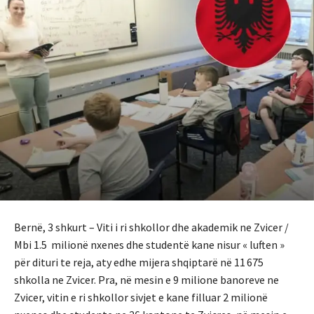
Bernë, 3 shkurt – Viti i ri shkollor dhe akademik ne Zvicer /
Mbi 1.5 milionë nxenes dhe studentë kane nisur « luften »
për dituri te reja, aty edhe mijera shqiptarë në 11 675
shkolla ne Zvicer. Pra, në mesin e 9 milione banoreve ne
Zvicer, vitin e ri shkollor sivjet e kane filluar 2 milionë