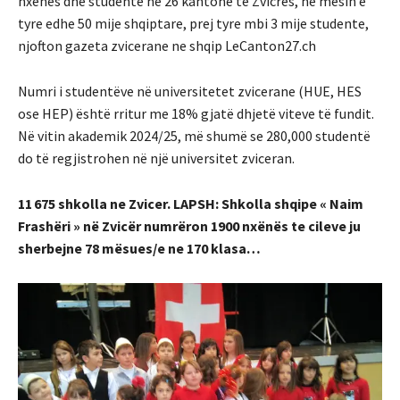
nxenes dhe studente ne 26 kantone te Zvicres, në mesin e
tyre edhe 50 mije shqiptare, prej tyre mbi 3 mije studente,
njofton gazeta zvicerane ne shqip LeCanton27.ch
Numri i studentëve në universitetet zvicerane (HUE, HES
ose HEP) është rritur me 18% gjatë dhjetë viteve të fundit.
Në vitin akademik 2024/25, më shumë se 280,000 studentë
do të regjistrohen në një universitet zviceran.
11 675 shkolla ne Zvicer. LAPSH: Shkolla shqipe « Naim
Frashëri » në Zvicër numrëron 1900 nxënës te cileve ju
sherbejne 78 mësues/e ne 170 klasa…