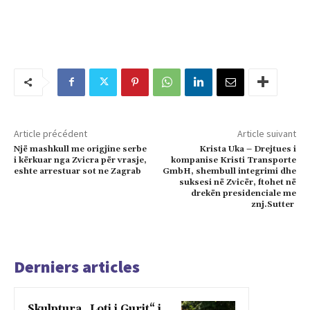
Article précédent
Article suivant
Një mashkull me origjine serbe
Krista Uka – Drejtues i
i kërkuar nga Zvicra për vrasje,
kompanise Kristi Transporte
eshte arrestuar sot ne Zagrab
GmbH, shembull integrimi dhe
suksesi në Zvicër, ftohet në
drekën presidenciale me
znj.Sutter
Derniers articles
Skulptura „Loti i Gurit“ i