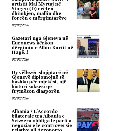
artistit Mal Myrtaj në
Singen (D) rrëfen
dhimbjen, mallin dhe
forcën e mërgimtarëve
08/08/2026
Gazetari nga Gjeneva në
Euronews kërkon
dërgimin e Albin Kurtit në
Hagë..!
08/08/2026
Dy vëllezër shqiptarë në
Gjenevë diplomojnë së
bashku për mjekësi, një
histori suksesi që
frymëzon diasporën
06/08/2026
Albania / L’Accordo
bilaterale tra Albania e
Svizzera obbliga le parti a
negoziare le controversie
relative all’Aeroporto