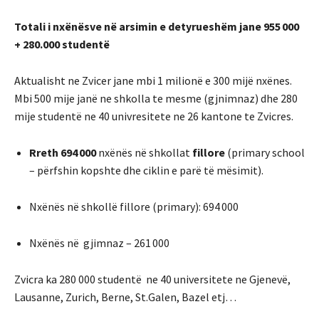
Totali i nxënësve në arsimin e detyrueshëm jane 955 000
+ 280.000 studentë
Aktualisht ne Zvicer jane mbi 1 milionë e 300 mijë nxënes.
Mbi 500 mije janë ne shkolla te mesme (gjnimnaz) dhe 280
mije studentë ne 40 univresitete ne 26 kantone te Zvicres.
Rreth 694 000
nxënës në shkollat
fillore
(primary school
– përfshin kopshte dhe ciklin e parë të mësimit).
Nxënës në shkollë fillore (primary): 694 000
Nxënës në gjimnaz – 261 000
Zvicra ka 280 000 studentë ne 40 universitete ne Gjenevë,
Lausanne, Zurich, Berne, St.Galen, Bazel etj…