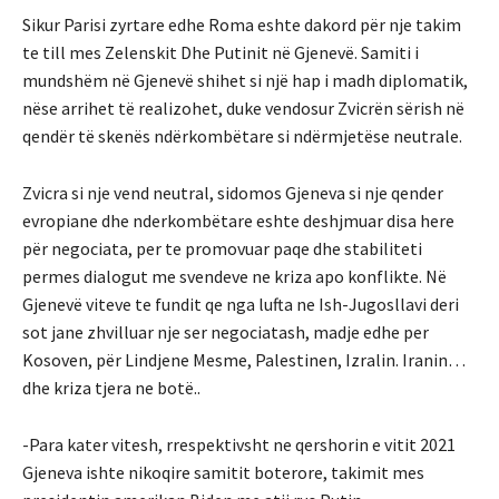
Sikur Parisi zyrtare edhe Roma eshte dakord për nje takim
te till mes Zelenskit Dhe Putinit në Gjenevë. Samiti i
mundshëm në Gjenevë shihet si një hap i madh diplomatik,
nëse arrihet të realizohet, duke vendosur Zvicrën sërish në
qendër të skenës ndërkombëtare si ndërmjetëse neutrale.
Zvicra si nje vend neutral, sidomos Gjeneva si nje qender
evropiane dhe nderkombëtare eshte deshjmuar disa here
për negociata, per te promovuar paqe dhe stabiliteti
permes dialogut me svendeve ne kriza apo konflikte. Në
Gjenevë viteve te fundit qe nga lufta ne Ish-Jugosllavi deri
sot jane zhvilluar nje ser negociatash, madje edhe per
Kosoven, për Lindjene Mesme, Palestinen, Izralin. Iranin…
dhe kriza tjera ne botë..
-Para kater vitesh, rrespektivsht ne qershorin e vitit 2021
Gjeneva ishte nikoqire samitit boterore, takimit mes