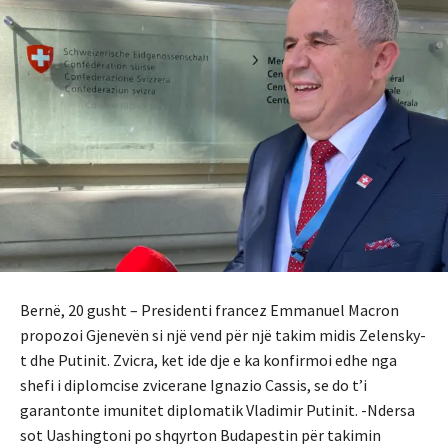
Bernë, 20 gusht – Presidenti francez Emmanuel Macron
propozoi Gjenevën si një vend për një takim midis Zelensky-
t dhe Putinit. Zvicra, ket ide dje e ka konfirmoi edhe nga
shefi i diplomcise zvicerane Ignazio Cassis, se do t’i
garantonte imunitet diplomatik Vladimir Putinit. -Ndersa
sot Uashingtoni po shqyrton Budapestin për takimin