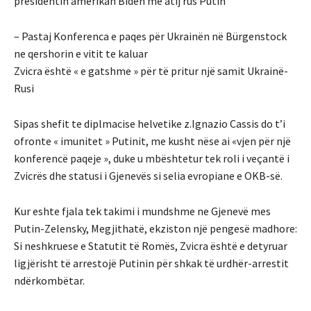
presidentin amerikan Biden me atij rus Putin
– Pastaj Konferenca e paqes për Ukrainën në Bürgenstock
ne qershorin e vitit te kaluar
Zvicra është « e gatshme » për të pritur një samit Ukrainë-
Rusi
Sipas shefit te diplmacise helvetike z.Ignazio Cassis do t’i
ofronte « imunitet » Putinit, me kusht nëse ai «vjen për një
konferencë paqeje », duke u mbështetur tek roli i veçantë i
Zvicrës dhe statusi i Gjenevës si selia evropiane e OKB-së.
Kur eshte fjala tek takimi i mundshme ne Gjenevë mes
Putin-Zelensky, Megjithatë, ekziston një pengesë madhore:
Si neshkruese e Statutit të Romës, Zvicra është e detyruar
ligjërisht të arrestojë Putinin për shkak të urdhër-arrestit
ndërkombëtar.