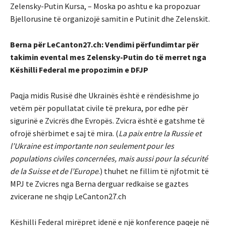
Zelensky-Putin Kursa, – Moska po ashtu e ka propozuar
Bjellorusine të organizojë samitin e Putinit dhe Zelenskit.
Berna për LeCanton27.ch: Vendimi përfundimtar për
takimin evental mes Zelensky-Putin do të merret nga
Këshilli Federal me propozimin e DFJP
Paqja midis Rusisë dhe Ukrainës është e rëndësishme jo
vetëm për popullatat civile të prekura, por edhe për
sigurinë e Zvicrës dhe Evropës. Zvicra është e gatshme të
ofrojë shërbimet e saj të mira. (
La paix entre la Russie et
l’Ukraine est importante non seulement pour les
populations civiles concernées, mais aussi pour la sécurité
de la Suisse et de l’Europe
.) thuhet ne fillim të njfotmit të
MPJ te Zvicres nga Berna derguar redkaise se gaztes
zvicerane ne shqip LeCanton27.ch
Këshilli Federal mirëpret idenë e një konference paqeje në