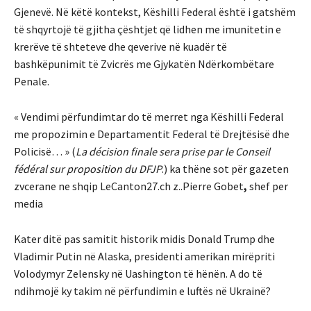
Gjenevë. Në këtë kontekst, Këshilli Federal është i gatshëm
të shqyrtojë të gjitha çështjet që lidhen me imunitetin e
krerëve të shteteve dhe qeverive në kuadër të
bashkëpunimit të Zvicrës me Gjykatën Ndërkombëtare
Penale.
« Vendimi përfundimtar do të merret nga Këshilli Federal
me propozimin e Departamentit Federal të Drejtësisë dhe
Policisë… » (
La décision finale sera prise par le Conseil
fédéral sur proposition du DFJP
.) ka thëne sot për gazeten
zvcerane ne shqip LeCanton27.ch z..Pierre Gobet
,
shef per
media
Kater ditë pas samitit historik midis Donald Trump dhe
Vladimir Putin në Alaska, presidenti amerikan mirëpriti
Volodymyr Zelensky në Uashington të hënën. A do të
ndihmojë ky takim në përfundimin e luftës në Ukrainë?