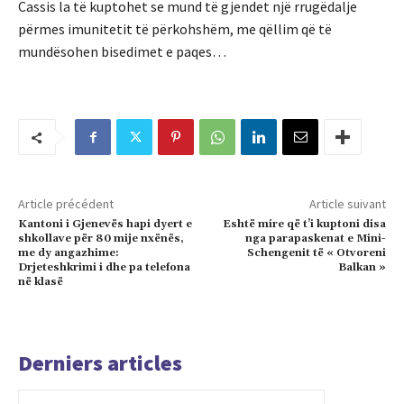
Cassis la të kuptohet se mund të gjendet një rrugëdalje
përmes imunitetit të përkohshëm, me qëllim që të
mundësohen bisedimet e paqes…
Article précédent
Article suivant
Kantoni i Gjenevës hapi dyert e
Eshtë mire që t’i kuptoni disa
shkollave për 80 mije nxënës,
nga parapaskenat e Mini-
me dy angazhime:
Schengenit të « Otvoreni
Drjeteshkrimi i dhe pa telefona
Balkan »
në klasë
Derniers articles