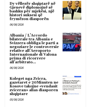
Dy vëllezër shqiptarë në
Gjenevë diplomojnë së
bashku për mjekësi, një
histori suksesi që
frymëzon diasporën
06/08/2026
Albania / L’Accordo
bilaterale tra Albania e
Svizzera obbliga le parti a
negoziare le controversie
relative all’Aeroporto
Internazionale di Valona
prima di ricorrere
all’arbitrato...
06/08/2026
Koleget nga Zvicra,
gazetaret e 20Minuten ne
Kosove takojne «vendasit
zviceran» alias diasporen
shqiptare
05/08/2026