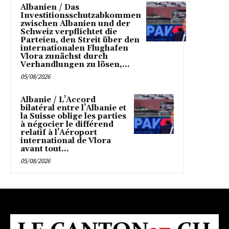
Albanien / Das
Investitionsschutzabkommen
zwischen Albanien und der
Schweiz verpflichtet die
Parteien, den Streit über den
internationalen Flughafen
Vlora zunächst durch
Verhandlungen zu lösen,...
05/08/2026
Albanie / L’Accord
bilatéral entre l’Albanie et
la Suisse oblige les parties
à négocier le différend
relatif à l’Aéroport
international de Vlora
avant tout...
05/08/2026