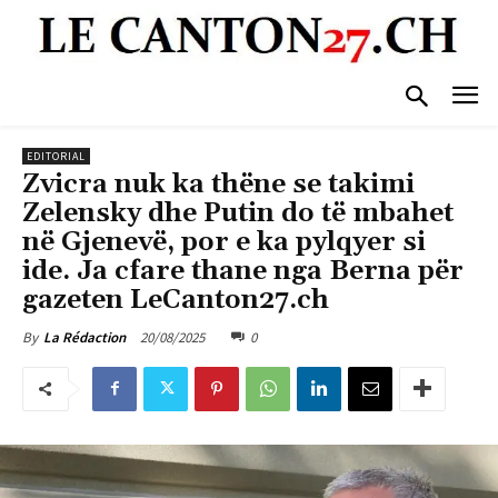
EDITORIAL
Zvicra nuk ka thëne se takimi
Zelensky dhe Putin do të mbahet
në Gjenevë, por e ka pylqyer si
ide. Ja cfare thane nga Berna për
gazeten LeCanton27.ch
20/08/2025
0
By
La Rédaction