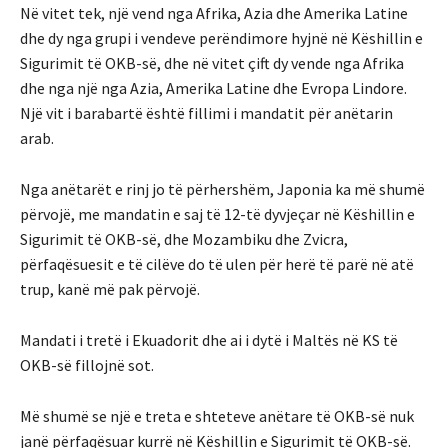
Në vitet tek, një vend nga Afrika, Azia dhe Amerika Latine
dhe dy nga grupi i vendeve perëndimore hyjnë në Këshillin e
Sigurimit të OKB-së, dhe në vitet çift dy vende nga Afrika
dhe nga një nga Azia, Amerika Latine dhe Evropa Lindore.
Një vit i barabartë është fillimi i mandatit për anëtarin
arab.
Nga anëtarët e rinj jo të përhershëm, Japonia ka më shumë
përvojë, me mandatin e saj të 12-të dyvjeçar në Këshillin e
Sigurimit të OKB-së, dhe Mozambiku dhe Zvicra,
përfaqësuesit e të cilëve do të ulen për herë të parë në atë
trup, kanë më pak përvojë.
Mandati i tretë i Ekuadorit dhe ai i dytë i Maltës në KS të
OKB-së fillojnë sot.
Më shumë se një e treta e shteteve anëtare të OKB-së nuk
janë përfaqësuar kurrë në Këshillin e Sigurimit të OKB-së.