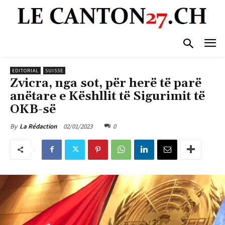
EDITORIAL
SUISSE
Zvicra, nga sot, për herë të parë
anëtare e Këshllit të Sigurimit të
OKB-së
02/01/2023
0
By
La Rédaction