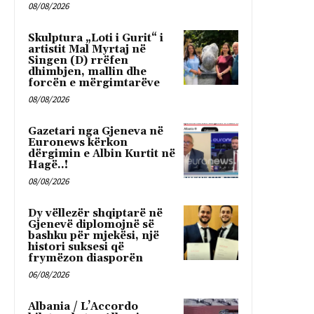
08/08/2026
Skulptura „Loti i Gurit“ i
artistit Mal Myrtaj në
Singen (D) rrëfen
dhimbjen, mallin dhe
forcën e mërgimtarëve
08/08/2026
Gazetari nga Gjeneva në
Euronews kërkon
dërgimin e Albin Kurtit në
Hagë..!
08/08/2026
Dy vëllezër shqiptarë në
Gjenevë diplomojnë së
bashku për mjekësi, një
histori suksesi që
frymëzon diasporën
06/08/2026
Albania / L’Accordo