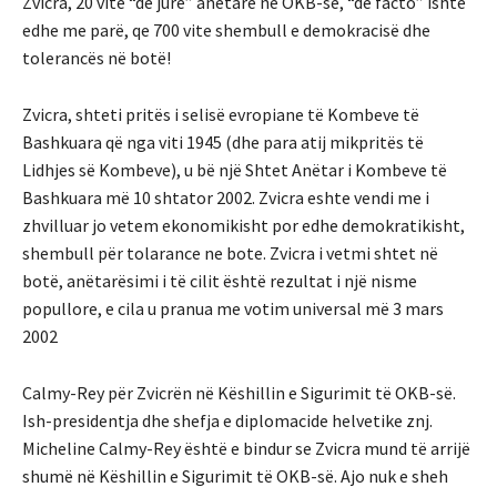
Zvicra, 20 vite “de jure” anetare ne OKB-së, “de facto” ishte
edhe me parë, qe 700 vite shembull e demokracisë dhe
tolerancës në botë!
Zvicra, shteti pritës i selisë evropiane të Kombeve të
Bashkuara që nga viti 1945 (dhe para atij mikpritës të
Lidhjes së Kombeve), u bë një Shtet Anëtar i Kombeve të
Bashkuara më 10 shtator 2002. Zvicra eshte vendi me i
zhvilluar jo vetem ekonomikisht por edhe demokratikisht,
shembull për tolarance ne bote. Zvicra i vetmi shtet në
botë, anëtarësimi i të cilit është rezultat i një nisme
popullore, e cila u pranua me votim universal më 3 mars
2002
Calmy-Rey për Zvicrën në Këshillin e Sigurimit të OKB-së.
Ish-presidentja dhe shefja e diplomacide helvetike znj.
Micheline Calmy-Rey është e bindur se Zvicra mund të arrijë
shumë në Këshillin e Sigurimit të OKB-së. Ajo nuk e sheh