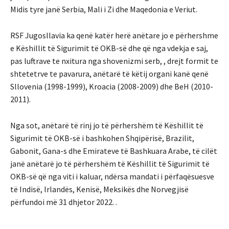
Midis tyre janë Serbia, Mali i Zi dhe Maqedonia e Veriut.
RSF Jugosllavia ka qenë katër herë anëtare jo e përhershme
e Këshillit të Sigurimit të OKB-së dhe që nga vdekja e saj,
pas luftrave te nxitura nga shovenizmi serb, , drejt formit te
shtetetrve te pavarura, anëtarë të këtij organi kanë qenë
Sllovenia (1998-1999), Kroacia (2008-2009) dhe BeH (2010-
2011).
Nga sot, anëtarë të rinj jo të përhershëm të Këshillit të
Sigurimit të OKB-së i bashkohen Shqipërisë, Brazilit,
Gabonit, Gana-s dhe Emirateve të Bashkuara Arabe, të cilët
janë anëtarë jo të përhershëm të Këshillit të Sigurimit të
OKB-së që nga viti i kaluar, ndërsa mandati i përfaqësuesve
të Indisë, Irlandës, Kenisë, Meksikës dhe Norvegjisë
përfundoi më 31 dhjetor 2022. .