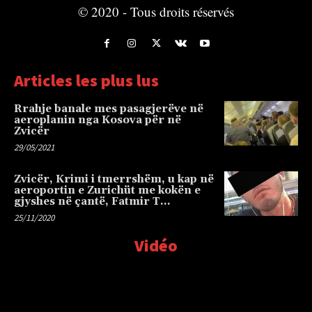
© 2020 - Tous droits réservés
Articles les plus lus
Rrahje banale mes pasagjerëve në
aeroplanin nga Kosova për në
Zvicër
29/05/2021
Zvicër, Krimi i tmerrshëm, u kap në
aeroportin e Zurichüt me kokën e
gjyshes në çantë, Fatmir T…
25/11/2020
Vidéo