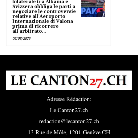
bilaterale tra Albania e
Svizzera obbliga le parti a
negoziare le controversie
relative all’Aeroporto
Internazionale di Valona
prima di ricorrere
all’arbitrato...
06/08/2026
Adresse Rédaction:
Le Canton27.ch
redaction@lecanton27.ch
13 Rue de Môle, 1201 Genève CH