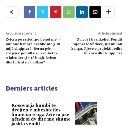
Article précédent
Article suivant
Zvicra po rritet..po behet me 9
Zvicra i bashkohet Fondit
milionë banorë bashkë me 300
Rajonal të Sfidave, 9.7 milion
mijë shqiptarë. Berna për
franga. Pjese e projektit edhe
rritjen e popullsisë a duhet të
Kosova dhe Shqiperia
« falenderoj » të huajt, krizat
dhe luftrat ne ballkan?
Derniers articles
Kosovarja humbi te
drejten e mbeshtetjes
financiare nga Zvicra pse
qëndroi dy dite me shume
jashta vendit