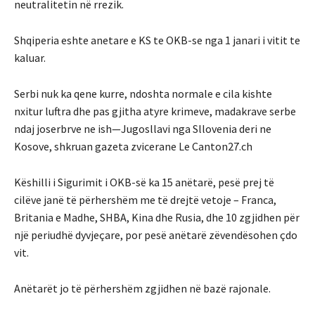
neutralitetin në rrezik.
Shqiperia eshte anetare e KS te OKB-se nga 1 janari i vitit te
kaluar.
Serbi nuk ka qene kurre, ndoshta normale e cila kishte
nxitur luftra dhe pas gjitha atyre krimeve, madakrave serbe
ndaj joserbrve ne ish—Jugosllavi nga Sllovenia deri ne
Kosove, shkruan gazeta zvicerane Le Canton27.ch
Këshilli i Sigurimit i OKB-së ka 15 anëtarë, pesë prej të
cilëve janë të përhershëm me të drejtë vetoje – Franca,
Britania e Madhe, SHBA, Kina dhe Rusia, dhe 10 zgjidhen për
një periudhë dyvjeçare, por pesë anëtarë zëvendësohen çdo
vit.
Anëtarët jo të përhershëm zgjidhen në bazë rajonale.