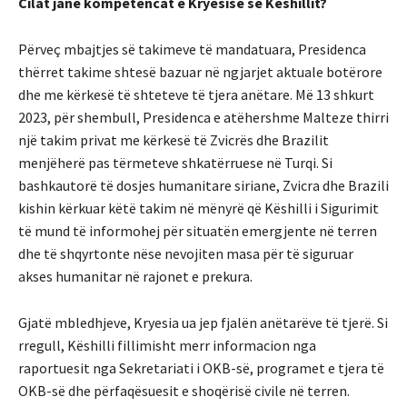
Cilat janë kompetencat e Kryesisë së Këshillit?
Përveç mbajtjes së takimeve të mandatuara, Presidenca
thërret takime shtesë bazuar në ngjarjet aktuale botërore
dhe me kërkesë të shteteve të tjera anëtare. Më 13 shkurt
2023, për shembull, Presidenca e atëhershme Malteze thirri
një takim privat me kërkesë të Zvicrës dhe Brazilit
menjëherë pas tërmeteve shkatërruese në Turqi. Si
bashkautorë të dosjes humanitare siriane, Zvicra dhe Brazili
kishin kërkuar këtë takim në mënyrë që Këshilli i Sigurimit
të mund të informohej për situatën emergjente në terren
dhe të shqyrtonte nëse nevojiten masa për të siguruar
akses humanitar në rajonet e prekura.
Gjatë mbledhjeve, Kryesia ua jep fjalën anëtarëve të tjerë. Si
rregull, Këshilli fillimisht merr informacion nga
raportuesit nga Sekretariati i OKB-së, programet e tjera të
OKB-së dhe përfaqësuesit e shoqërisë civile në terren.