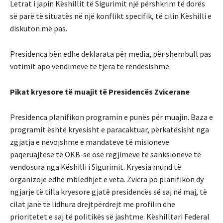
Letrat i japin Këshillit të Sigurimit një përshkrim të dorës
së parë të situatës në një konflikt specifik, të cilin Këshilli e
diskuton më pas.
Presidenca bën edhe deklarata për media, për shembull pas
votimit apo vendimeve të tjera të rëndësishme.
Pikat kryesore të muajit të Presidencës Zvicerane
Presidenca planifikon programin e punës për muajin. Baza e
programit është kryesisht e paracaktuar, përkatësisht nga
zgjatja e nevojshme e mandateve të misioneve
paqeruajtëse të OKB-së ose regjimeve të sanksioneve të
vendosura nga Këshilli i Sigurimit. Kryesia mund të
organizojë edhe mbledhjet e veta. Zvicra po planifikon dy
ngjarje të tilla kryesore gjatë presidencës së saj në maj, të
cilat janë të lidhura drejtpërdrejt me profilin dhe
prioritetet e saj të politikës së jashtme. Këshilltari Federal