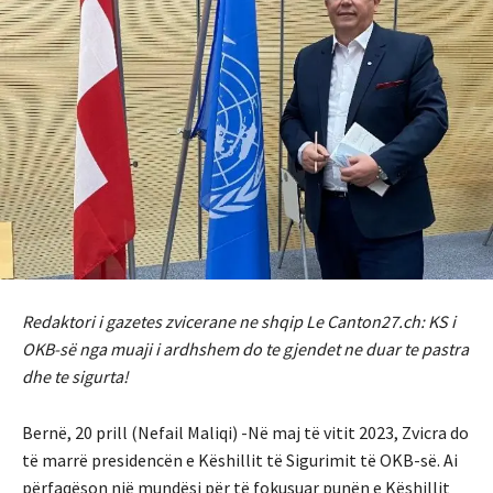
Redaktori i gazetes zvicerane ne shqip Le Canton27.ch: KS i
OKB-së nga muaji i ardhshem do te gjendet ne duar te pastra
dhe te sigurta!
Bernë, 20 prill (Nefail Maliqi) -Në maj të vitit 2023, Zvicra do
të marrë presidencën e Këshillit të Sigurimit të OKB-së. Ai
përfaqëson një mundësi për të fokusuar punën e Këshillit