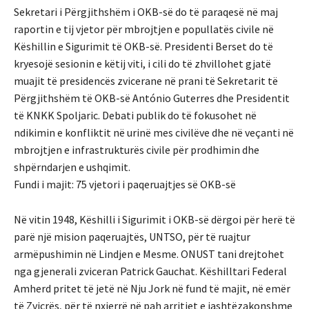
Sekretari i Përgjithshëm i OKB-së do të paraqesë në maj
raportin e tij vjetor për mbrojtjen e popullatës civile në
Këshillin e Sigurimit të OKB-së. Presidenti Berset do të
kryesojë sesionin e këtij viti, i cili do të zhvillohet gjatë
muajit të presidencës zvicerane në prani të Sekretarit të
Përgjithshëm të OKB-së António Guterres dhe Presidentit
të KNKK Spoljaric. Debati publik do të fokusohet në
ndikimin e konfliktit në urinë mes civilëve dhe në veçanti në
mbrojtjen e infrastrukturës civile për prodhimin dhe
shpërndarjen e ushqimit.
Fundi i majit: 75 vjetori i paqeruajtjes së OKB-së
Në vitin 1948, Këshilli i Sigurimit i OKB-së dërgoi për herë të
parë një mision paqeruajtës, UNTSO, për të ruajtur
armëpushimin në Lindjen e Mesme. ONUST tani drejtohet
nga gjenerali zviceran Patrick Gauchat. Këshilltari Federal
Amherd pritet të jetë në Nju Jork në fund të majit, në emër
të Zvicrës, për të nxjerrë në pah arritjet e jashtëzakonshme