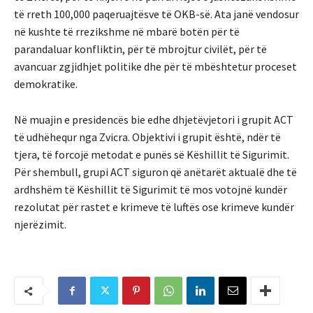
të rreth 100,000 paqeruajtësve të OKB-së. Ata janë vendosur
në kushte të rrezikshme në mbarë botën për të
parandaluar konfliktin, për të mbrojtur civilët, për të
avancuar zgjidhjet politike dhe për të mbështetur proceset
demokratike.
Në muajin e presidencës bie edhe dhjetëvjetori i grupit ACT
të udhëhequr nga Zvicra. Objektivi i grupit është, ndër të
tjera, të forcojë metodat e punës së Këshillit të Sigurimit.
Për shembull, grupi ACT siguron që anëtarët aktualë dhe të
ardhshëm të Këshillit të Sigurimit të mos votojnë kundër
rezolutat për rastet e krimeve të luftës ose krimeve kundër
njerëzimit.