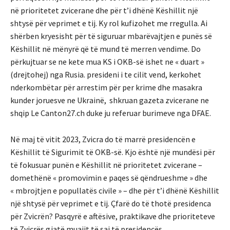
në prioritetet zvicerane dhe për t’i dhënë Këshillit një
shtysë për veprimet e tij. Ky rol kufizohet me rregulla. Ai
shërben kryesisht për të siguruar mbarëvajtjen e punës së
Këshillit në mënyrë që të mund të merren vendime. Do
përkujtuar se ne kete mua KS i OKB-së ishet ne « duart »
(drejtohej) nga Rusia. presideni i te cilit vend, kerkohet
nderkombëtar për arrestim për per krime dhe masakra
kunder joruesve ne Ukrainë, shkruan gazeta zvicerane ne
shqip Le Canton27.ch duke ju referuar burimeve nga DFAE.
Në maj të vitit 2023, Zvicra do të marrë presidencën e
Këshillit të Sigurimit të OKB-së. Kjo është një mundësi për
të fokusuar punën e Këshillit në prioritetet zvicerane –
domethënë « promovimin e paqes së qëndrueshme » dhe
« mbrojtjen e popullatës civile » – dhe për t’i dhënë Këshillit
një shtysë për veprimet e tij. Çfarë do të thotë presidenca
për Zvicrën? Pasqyrë e aftësive, praktikave dhe prioriteteve
të Zvicrës gjatë muajit të saj të presidencës