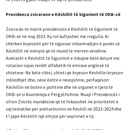
Presidenca zvicerane e Këshillit të Sigurimit të OKB-së
Zvicra do të marrë presidencën e Këshillit të Sigurimit të
OKB-së në maj 2023. Ky rol kufizohet me rregulla. Ai
shërben kryesisht për të siguruar mbarëvajtjen e punës së
Këshillit në mënyrë që të mund të merren vendime.
Anëtarët e Këshillit të Sigurimit e mbajnë këtë detyrë me
rotacion sipas rendit alfabetik të emrave anglezë të
shteteve. Në këtë cilësi, shteti që kryeson Këshillin kryeson
mbledhjet dhe, nëse është e nevojshme, përfaqëson
Këshillin në botën e jashtme dhe në organet e tjera të
OKB-së si Asambleja e Përgjithshme. Muaji i Presidencës i
ofron Zvicrës mundësinë që të fokusohet në prioritetet e
saj tematike për anëtarësimin në Këshill në 2023-2024 dhe
t’i japë Këshillit një shtysë për veprimet e tij.