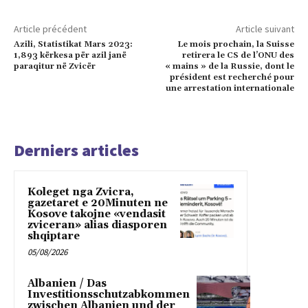
Article précédent
Article suivant
Azili, Statistikat Mars 2023:
Le mois prochain, la Suisse
1,893 kërkesa për azil janë
retirera le CS de l’ONU des
paraqitur në Zvicër
« mains » de la Russie, dont le
président est recherché pour
une arrestation internationale
Derniers articles
Koleget nga Zvicra,
gazetaret e 20Minuten ne
Kosove takojne «vendasit
zviceran» alias diasporen
shqiptare
05/08/2026
Albanien / Das
Investitionsschutzabkommen
zwischen Albanien und der