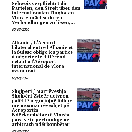
Schweiz verpflichtet die
Parteien, den Streit über den
internationalen Flughafen
Vlora zunächst durch
Verhandlungen zu lösen,...
05/08/2026
Albanie / L’Accord
bilatéral entre l’Albanie et
la Suisse oblige les parties
à négocier le différend
relatif à l’Aéroport
international de Vlora
avant tout...
05/08/2026
Shqiperi / Marrëveshja
Shqipëri-Zvicër detyron
palët të negociojnë lidhur
me mosmarrëveshjet për
Aeroportin
Ndërkombëtar të Vlorës
para se te përfundojë në
arbitrazh ndërkombëtar
05/08/2026