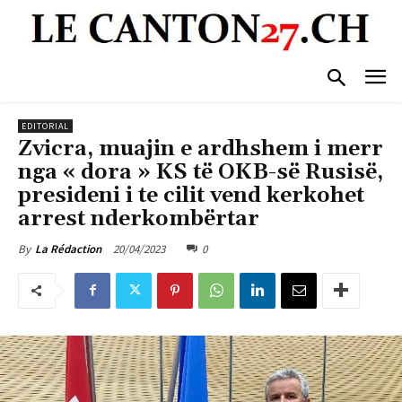
EDITORIAL
Zvicra, muajin e ardhshem i merr
nga « dora » KS të OKB-së Rusisë,
presideni i te cilit vend kerkohet
arrest nderkombërtar
20/04/2023
0
By
La Rédaction