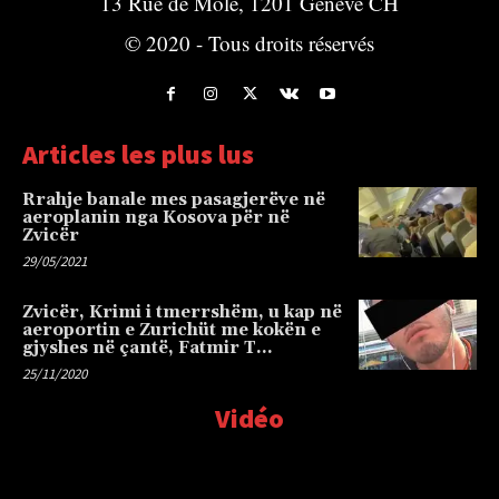
13 Rue de Môle, 1201 Genève CH
© 2020 - Tous droits réservés
Articles les plus lus
Rrahje banale mes pasagjerëve në
aeroplanin nga Kosova për në
Zvicër
29/05/2021
Zvicër, Krimi i tmerrshëm, u kap në
aeroportin e Zurichüt me kokën e
gjyshes në çantë, Fatmir T…
25/11/2020
Vidéo