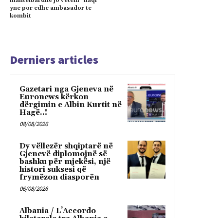
mantelbardhe jo vetem “ilaqi”
yne por edhe ambasador te
kombit
Derniers articles
Gazetari nga Gjeneva në
Euronews kërkon
dërgimin e Albin Kurtit në
Hagë..!
08/08/2026
Dy vëllezër shqiptarë në
Gjenevë diplomojnë së
bashku për mjekësi, një
histori suksesi që
frymëzon diasporën
06/08/2026
Albania / L’Accordo