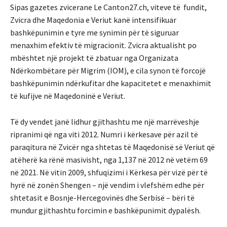
Sipas gazetes zvicerane Le Canton27.ch, viteve të fundit,
Zvicra dhe Maqedonia e Veriut kanë intensifikuar
bashkëpunimin e tyre me synimin për të siguruar
menaxhim efektiv të migracionit. Zvicra aktualisht po
mbështet një projekt të zbatuar nga Organizata
Ndërkombëtare për Migrim (IOM), e cila synon të forcojë
bashkëpunimin ndërkufitar dhe kapacitetet e menaxhimit
të kufijve në Maqedoninë e Veriut.
Të dy vendet janë lidhur gjithashtu me një marrëveshje
ripranimi që nga viti 2012. Numri i kërkesave për azil të
paraqitura në Zvicër nga shtetas të Maqedonisë së Veriut që
atëherë ka rënë masivisht, nga 1,137 në 2012 në vetëm 69
në 2021. Në vitin 2009, shfuqizimi i Kërkesa për vizë për të
hyrë në zonën Shengen – një vendim i vlefshëm edhe për
shtetasit e Bosnje-Hercegovinës dhe Serbisë – bëri të
mundur gjithashtu forcimin e bashkëpunimit dypalësh.