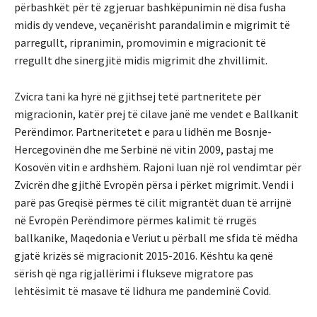
përbashkët për të zgjeruar bashkëpunimin në disa fusha
midis dy vendeve, veçanërisht parandalimin e migrimit të
parregullt, ripranimin, promovimin e migracionit të
rregullt dhe sinergjitë midis migrimit dhe zhvillimit.
Zvicra tani ka hyrë në gjithsej tetë partneritete për
migracionin, katër prej të cilave janë me vendet e Ballkanit
Perëndimor. Partneritetet e para u lidhën me Bosnje-
Hercegovinën dhe me Serbinë në vitin 2009, pastaj me
Kosovën vitin e ardhshëm. Rajoni luan një rol vendimtar për
Zvicrën dhe gjithë Evropën përsa i përket migrimit. Vendi i
parë pas Greqisë përmes të cilit migrantët duan të arrijnë
në Evropën Perëndimore përmes kalimit të rrugës
ballkanike, Maqedonia e Veriut u përball me sfida të mëdha
gjatë krizës së migracionit 2015-2016. Kështu ka qenë
sërish që nga rigjallërimi i flukseve migratore pas
lehtësimit të masave të lidhura me pandeminë Covid.