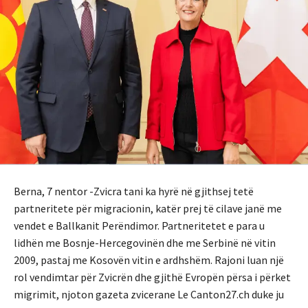
Berna, 7 nentor -Zvicra tani ka hyrë në gjithsej tetë
partneritete për migracionin, katër prej të cilave janë me
vendet e Ballkanit Perëndimor. Partneritetet e para u
lidhën me Bosnje-Hercegovinën dhe me Serbinë në vitin
2009, pastaj me Kosovën vitin e ardhshëm. Rajoni luan një
rol vendimtar për Zvicrën dhe gjithë Evropën përsa i përket
migrimit, njoton gazeta zvicerane Le Canton27.ch duke ju