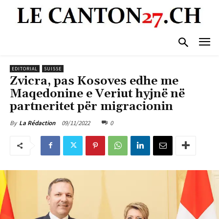
EDITORIAL
SUISSE
Zvicra, pas Kosoves edhe me
Maqedonine e Veriut hyjnë në
partneritet për migracionin
09/11/2022
0
By
La Rédaction