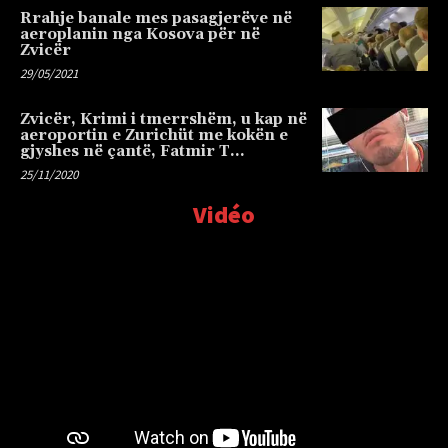
Rrahje banale mes pasagjerëve në
aeroplanin nga Kosova për në
Zvicër
29/05/2021
Zvicër, Krimi i tmerrshëm, u kap në
aeroportin e Zurichüt me kokën e
gjyshes në çantë, Fatmir T…
25/11/2020
Vidéo