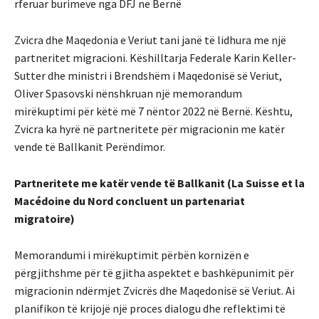
rferuar burimeve nga DFJ ne Bernë
Zvicra dhe Maqedonia e Veriut tani janë të lidhura me një
partneritet migracioni. Këshilltarja Federale Karin Keller-
Sutter dhe ministri i Brendshëm i Maqedonisë së Veriut,
Oliver Spasovski nënshkruan një memorandum
mirëkuptimi për këtë më 7 nëntor 2022 në Bernë. Kështu,
Zvicra ka hyrë në partneritete për migracionin me katër
vende të Ballkanit Perëndimor.
Partneritete me katër vende të Ballkanit (La Suisse et la
Macédoine du Nord concluent un partenariat
migratoire)
Memorandumi i mirëkuptimit përbën kornizën e
përgjithshme për të gjitha aspektet e bashkëpunimit për
migracionin ndërmjet Zvicrës dhe Maqedonisë së Veriut. Ai
planifikon të krijojë një proces dialogu dhe reflektimi të