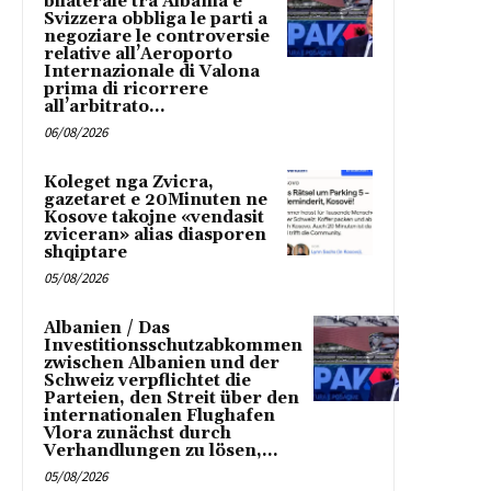
bilaterale tra Albania e
Svizzera obbliga le parti a
negoziare le controversie
relative all’Aeroporto
Internazionale di Valona
prima di ricorrere
all’arbitrato...
06/08/2026
Koleget nga Zvicra,
gazetaret e 20Minuten ne
Kosove takojne «vendasit
zviceran» alias diasporen
shqiptare
05/08/2026
Albanien / Das
Investitionsschutzabkommen
zwischen Albanien und der
Schweiz verpflichtet die
Parteien, den Streit über den
internationalen Flughafen
Vlora zunächst durch
Verhandlungen zu lösen,...
05/08/2026