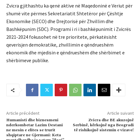
Zvicra gjithashtu ka qenë aktive në Maqedoninë e Veriut për
shumë vite përmes Sekretariatit Shtetëror për Çështje
Ekonomike (SECO) dhe Drejtorisë për Zhvillim dhe
Bashkëpunim (SDC). Programi i ri i bashkëpunimit i Zvicrës
2021-2024 fokusohet në tre prioritete, përkatësisht
qeverisjen demokratike, zhvillimin e qëndrueshëm
ekonomik dhe mjedisin e qëndrueshëm dhe shërbimet e
shërbimeve publike.
Article précédent
Article suivant
Humanisti dhe biznesmeni
Zvicra dhe BE akuzojnë
nderkombetar Lazim Destani
Serbinë, kërkojnë nga Beogradi
ne mesin e elites se trurit
të rishikojnë sistemin e vizave!
shqiptare ne Gjermani: Keta