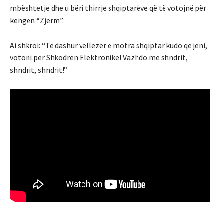
mbështetje dhe u bëri thirrje shqiptarëve që të votojnë për
këngën “Zjerm”.
Ai shkroi: “Të dashur vëllezër e motra shqiptar kudo që jeni,
votoni për Shkodrën Elektronike! Vazhdo me shndrit,
shndrit, shndrit!”