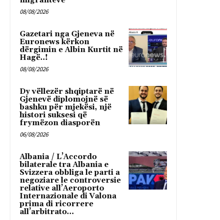
migrantëve
08/08/2026
Gazetari nga Gjeneva në
Euronews kërkon
dërgimin e Albin Kurtit në
Hagë..!
08/08/2026
Dy vëllezër shqiptarë në
Gjenevë diplomojnë së
bashku për mjekësi, një
histori suksesi që
frymëzon diasporën
06/08/2026
Albania / L’Accordo
bilaterale tra Albania e
Svizzera obbliga le parti a
negoziare le controversie
relative all’Aeroporto
Internazionale di Valona
prima di ricorrere
all’arbitrato...