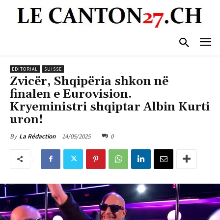
EDITORIAL
SUISSE
Zvicër, Shqipëria shkon në
finalen e Eurovision.
Kryeministri shqiptar Albin Kurti
uron!
14/05/2025
0
By
La Rédaction