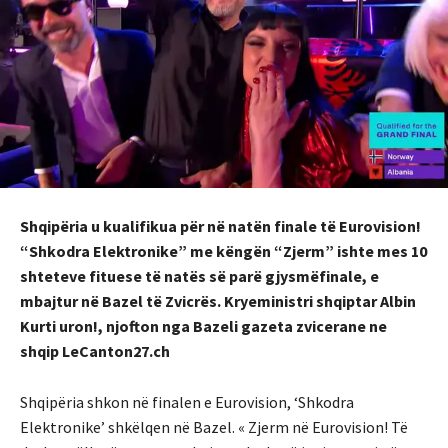
Shqipëria u kualifikua për në natën finale të Eurovision!
“Shkodra Elektronike” me këngën “Zjerm” ishte mes 10
shteteve fituese të natës së parë gjysmëfinale, e
mbajtur në Bazel të Zvicrës. Kryeministri shqiptar Albin
Kurti uron!, njofton nga Bazeli gazeta zvicerane ne
shqip LeCanton27.ch
Shqipëria shkon në finalen e Eurovision, ‘Shkodra
Elektronike’ shkëlqen në Bazel. « Zjerm në Eurovision! Të