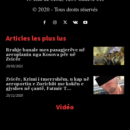
© 2020 - Tous droits réservés
Articles les plus lus
Rrahje banale mes pasagjerëve në
aeroplanin nga Kosova për në
Zvicër
29/05/2021
Zvicër, Krimi i tmerrshëm, u kap në
aeroportin e Zurichüt me kokën e
gjyshes në çantë, Fatmir T…
25/11/2020
Vidéo