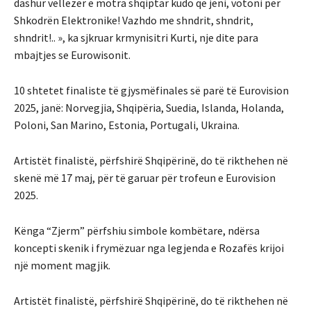
dashur vëllezër e motra shqiptar kudo që jeni, votoni për
Shkodrën Elektronike! Vazhdo me shndrit, shndrit,
shndrit!.. »,
ka sjkruar krmynisitri Kurti, nje dite para
mbajtjes se Eurowisonit.
10 shtetet finaliste të gjysmëfinales së parë të Eurovision
2025, janë: Norvegjia, Shqipëria, Suedia, Islanda, Holanda,
Poloni, San Marino, Estonia, Portugali, Ukraina.
Artistët finalistë, përfshirë Shqipërinë, do të rikthehen në
skenë më 17 maj, për të garuar për trofeun e Eurovision
2025.
Kënga “Zjerm” përfshiu simbole kombëtare, ndërsa
koncepti skenik i frymëzuar nga legjenda e Rozafës krijoi
një moment magjik.
Artistët finalistë, përfshirë Shqipërinë, do të rikthehen në