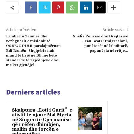
Article précédent
Article suivant
Lamberto Zannier dhe
Shefi i Policise dhe Drejtesise
vezhguesit e misionit të
Jean Beats: Imigracioni,
OSBE/ODIHR paralajmëruan
punëtorët ndërkufitarë,
Edi Ramën: Shqipëria nuk
papunësia në rritje…
mund të hyjë në BE me këto
standarde të zgjedhjeve dhe
me ket gjendje!
Derniers articles
Skulptura „Loti i Gurit“ e
atistit te njour Mal Myrta
në Singen të Gjermanise
që rrëfen dhimbjen,
mallin dhe forcën e