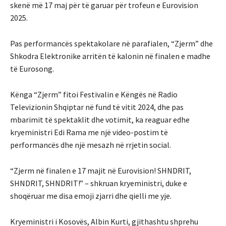
skenë më 17 maj për të garuar për trofeun e Eurovision
2025.
Pas performancës spektakolare në parafialen, “Zjerm” dhe
Shkodra Elektronike arritën të kalonin në finalen e madhe
të Eurosong.
Kënga “Zjerm” fitoi Festivalin e Këngës në Radio
Televizionin Shqiptar në fund të vitit 2024, dhe pas
mbarimit të spektaklit dhe votimit, ka reaguar edhe
kryeministri Edi Rama me një video-postim të
performancës dhe një mesazh në rrjetin social.
“Zjerm në finalen e 17 majit në Eurovision! SHNDRIT,
SHNDRIT, SHNDRIT!” – shkruan kryeministri, duke e
shoqëruar me disa emoji zjarri dhe qielli me yje.
Kryeministri i Kosovës, Albin Kurti, gjithashtu shprehu