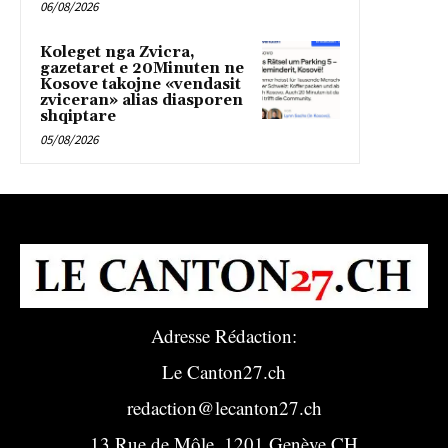
06/08/2026
Koleget nga Zvicra,
gazetaret e 20Minuten ne
Kosove takojne «vendasit
zviceran» alias diasporen
shqiptare
05/08/2026
Adresse Rédaction:
Le Canton27.ch
redaction@lecanton27.ch
13 Rue de Môle, 1201 Genève CH