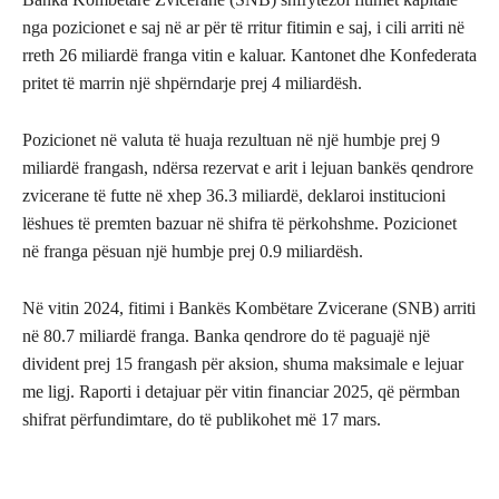
nga pozicionet e saj në ar për të rritur fitimin e saj, i cili arriti në
rreth 26 miliardë franga vitin e kaluar. Kantonet dhe Konfederata
pritet të marrin një shpërndarje prej 4 miliardësh.
Pozicionet në valuta të huaja rezultuan në një humbje prej 9
miliardë frangash, ndërsa rezervat e arit i lejuan bankës qendrore
zvicerane të futte në xhep 36.3 miliardë, deklaroi institucioni
lëshues të premten bazuar në shifra të përkohshme. Pozicionet
në franga pësuan një humbje prej 0.9 miliardësh.
Në vitin 2024, fitimi i Bankës Kombëtare Zvicerane (SNB) arriti
në 80.7 miliardë franga. Banka qendrore do të paguajë një
divident prej 15 frangash për aksion, shuma maksimale e lejuar
me ligj. Raporti i detajuar për vitin financiar 2025, që përmban
shifrat përfundimtare, do të publikohet më 17 mars.