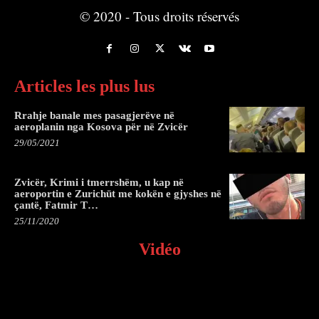
© 2020 - Tous droits réservés
Articles les plus lus
Rrahje banale mes pasagjerëve në
aeroplanin nga Kosova për në Zvicër
29/05/2021
Zvicër, Krimi i tmerrshëm, u kap në
aeroportin e Zurichüt me kokën e gjyshes në
çantë, Fatmir T…
25/11/2020
Vidéo