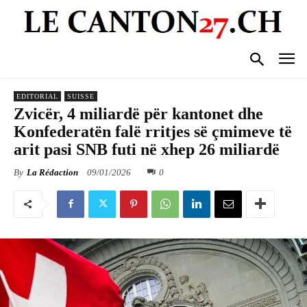
EDITORIAL
SUISSE
Zvicër, 4 miliardë për kantonet dhe
Konfederatën falë rritjes së çmimeve të
arit pasi SNB futi në xhep 26 miliardë
By
La Rédaction
09/01/2026
0