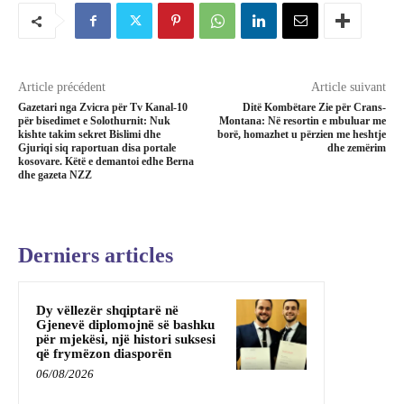
Article précédent
Article suivant
Gazetari nga Zvicra për Tv Kanal-10
Ditë Kombëtare Zie për Crans-
për bisedimet e Solothurnit: Nuk
Montana: Në resortin e mbuluar me
kishte takim sekret Bislimi dhe
borë, homazhet u përzien me heshtje
Gjuriqi siq raportuan disa portale
dhe zemërim
kosovare. Këtë e demantoi edhe Berna
dhe gazeta NZZ
Derniers articles
Dy vëllezër shqiptarë në
Gjenevë diplomojnë së bashku
për mjekësi, një histori suksesi
që frymëzon diasporën
06/08/2026