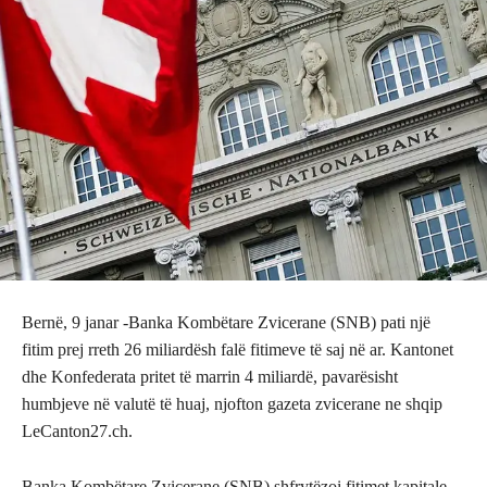
Bernë, 9 janar -Banka Kombëtare Zvicerane (SNB) pati një
fitim prej rreth 26 miliardësh falë fitimeve të saj në ar. Kantonet
dhe Konfederata pritet të marrin 4 miliardë, pavarësisht
humbjeve në valutë të huaj, njofton gazeta zvicerane ne shqip
LeCanton27.ch.
Banka Kombëtare Zvicerane (SNB) shfrytëzoi fitimet kapitale