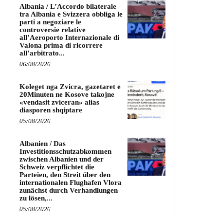
Albania / L’Accordo bilaterale
tra Albania e Svizzera obbliga le
parti a negoziare le
controversie relative
all’Aeroporto Internazionale di
Valona prima di ricorrere
all’arbitrato...
06/08/2026
Koleget nga Zvicra, gazetaret e
20Minuten ne Kosove takojne
«vendasit zviceran» alias
diasporen shqiptare
05/08/2026
Albanien / Das
Investitionsschutzabkommen
zwischen Albanien und der
Schweiz verpflichtet die
Parteien, den Streit über den
internationalen Flughafen Vlora
zunächst durch Verhandlungen
zu lösen,...
05/08/2026