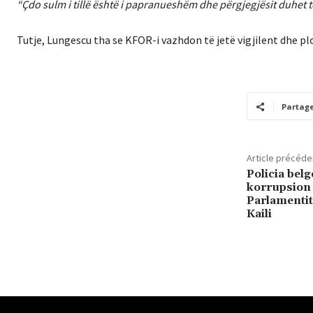
“Çdo sulm i tillë është i papranueshëm dhe përgjegjësit duhet 
Tutje, Lungescu tha se KFOR-i vazhdon të jetë vigjilent dhe p
Partag
Article précéde
Policia belg
korrupsion 
Parlamentit
Kaili