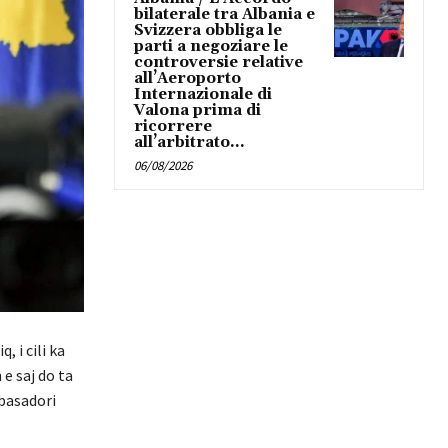
bilaterale tra Albania e
Svizzera obbliga le
parti a negoziare le
controversie relative
all’Aeroporto
Internazionale di
Valona prima di
ricorrere
all’arbitrato...
06/08/2026
 i cili ka
e saj do ta
mbasadori