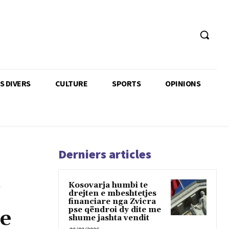
TS DIVERS
CULTURE
SPORTS
OPINIONS
Derniers articles
Kosovarja humbi te
’
drejten e mbeshtetjes
financiare nga Zvicra
pse qëndroi dy dite me
je
shume jashta vendit