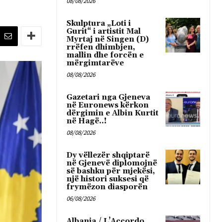
08/08/2026
Skulptura „Loti i
Gurit“ i artistit Mal
Myrtaj në Singen (D)
rrëfen dhimbjen,
mallin dhe forcën e
mërgimtarëve
08/08/2026
Gazetari nga Gjeneva
në Euronews kërkon
dërgimin e Albin Kurtit
në Hagë..!
08/08/2026
Dy vëllezër shqiptarë
në Gjenevë diplomojnë
së bashku për mjekësi,
një histori suksesi që
frymëzon diasporën
06/08/2026
Albania / L’Accordo