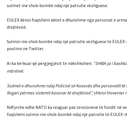
sulmet me shok-bombë ndaj një patrulle vëzhguese.
EULEX dënoi fuqishëm aktet e dhunshme nga personat e armatosur
drejtësisë.
Sulmin me shok bombë ndaj një patrulle vëzhguese të EULEX-i
postimi në Twitter.
Ai ka kërkuar që përgjegjësit të ndëshkohen.
“SHBA-ja i bashko
mbrëmë.
Sulmet e dhunshme ndaj Policisë së Kosovës dhe personelit të 
llogari përmes sistemit kosovar të drejtësisë”,
shkroi Hovenier n
Ndfyrshe edhe NATO ka reaguar pas tensioneve të fundit në ve
fuqishëm sulmin me shok-bombë ndaj një patrulle të EULEX-it