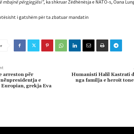
të mbajnë përgjegjësi”
, ka shkruar Zëdhënësja e NATO-s, Oana Lun
lotësisht i gatshëm për ta zbatuar mandatin
er
nt
e arreston për
Humanisti Halil Kastrati 
nënpresidentja e
nga familja e heroit tone
 Europian, grekja Eva