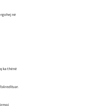
dërgohej në
iq ka thënë
iskredituar.
firmoi