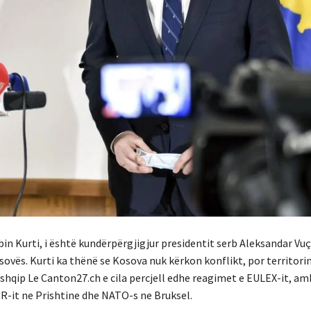
in Kurti, i është kundërpërgjigjur presidentit serb Aleksandar Vuçiq,
ovës. Kurti ka thënë se Kosova nuk kërkon konflikt, por territorin 
shqip Le Canton27.ch e cila percjell edhe reagimet e EULEX-it, a
OR-it ne Prishtine dhe NATO-s ne Bruksel.