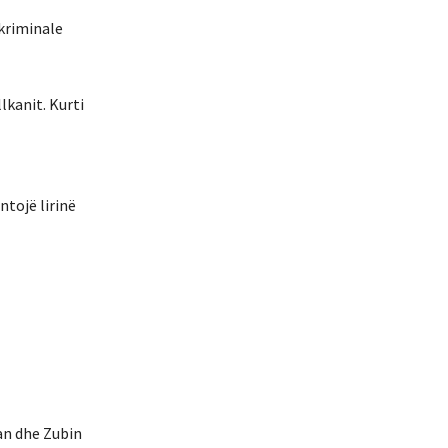
 kriminale
lkanit. Kurti
ntojë lirinë
an dhe Zubin