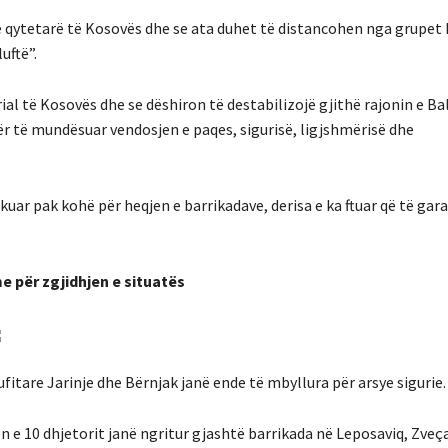
anë qytetarë të Kosovës dhe se ata duhet të distancohen nga grupet
uftë”.
ial të Kosovës dhe se dëshiron të destabilizojë gjithë rajonin e Bal
për të mundësuar vendosjen e paqes, sigurisë, ligjshmërisë dhe
kuar pak kohë për heqjen e barrikadave, derisa e ka ftuar që të gara
e për zgjidhjen e situatës
fitare Jarinje dhe Bërnjak janë ende të mbyllura për arsye sigurie.
n e 10 dhjetorit janë ngritur gjashtë barrikada në Leposaviq, Zveç