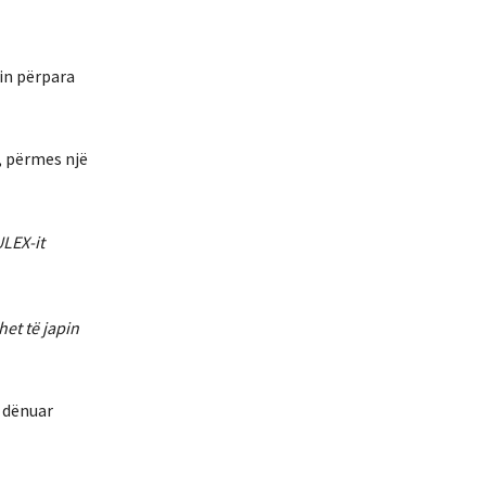
lin përpara
, përmes një
ULEX-it
et të japin
ë dënuar