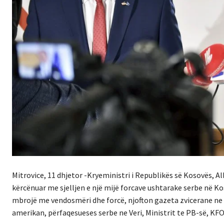
Mitrovice, 11 dhjetor -Kryeministri i Republikës së Kosovës, Alb
kërcënuar me sjelljen e një mijë forcave ushtarake serbe në Kos
mbrojë me vendosmëri dhe forcë, njofton gazeta zvicerane ne 
amerikan, përfaqesueses serbe ne Veri, Ministrit te PB-së, KF