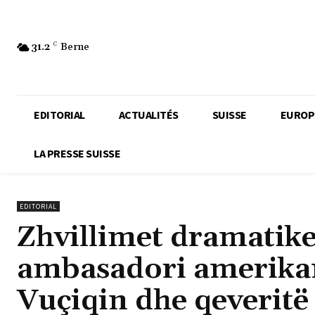
31.2
C
Berne
EDITORIAL
ACTUALITÉS
SUISSE
EUROP
LA PRESSE SUISSE
EDITORIAL
Zhvillimet dramatike
ambasadori amerikan
Vuçiqin dhe qeveritë 