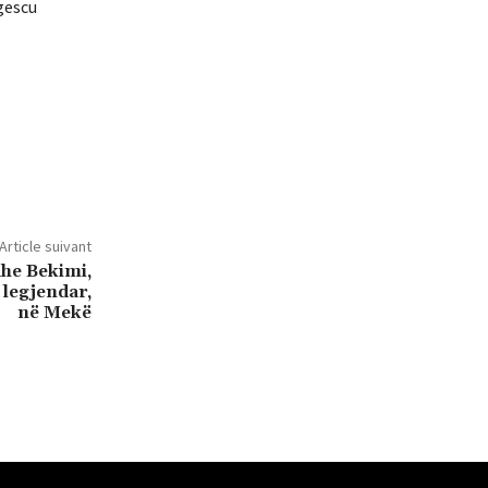
gescu
Article suivant
dhe Bekimi,
 legjendar,
në Mekë