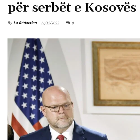
për serbët e Kosovës
By
La Rédaction
11/12/2022
0