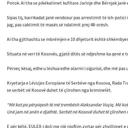
Potok. Ai tha se pikëkalimet kufitare Jarinje dhe Bërnjak janë 
Sipas tij, barrikadat janë vendosur pas arrestimit të ish-polici
jug, pas caktimit të masës së ndalimit prej 48-orësh.
Ai tha gjithashtu se mbrëmjen e 10 dhjetorit është shkëmbyer 
Situata në veri të Kosovës, gjatë ditës së ndjeshme ka qenë e t
Përveç kësaj, edhe u lëshua edhe alarmi i sigurisë, dhe më pa
Kryetarja e Lëvizjes Evropiane të Serbëve nga Kosova, Rada Traj
se serbët në Kosovë duhet të çlirohen nga kriminelët.
“Më kot po përpiqesh të më trembësh Aleksandar Vuçiq. Më kot ju
Unë jam në anën e djathtë. Serbët në Kosovë duhet të çlirohen 
E për këtë, EULEX-i doli me një njoftim zyrtar për zhvillimet