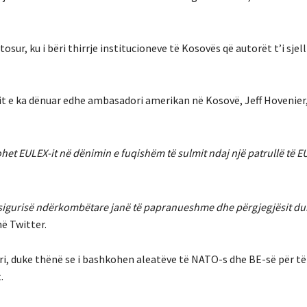
, ku i bëri thirrje institucioneve të Kosovës që autorët t’i sjel
t e ka dënuar edhe ambasadori amerikan në Kosovë, Jeff Hovenier
het EULEX-it në dënimin e fuqishëm të sulmit ndaj një patrullë të E
sigurisë ndërkombëtare janë të papranueshme dhe përgjegjësit duh
ë Twitter.
ri, duke thënë se i bashkohen aleatëve të NATO-s dhe BE-së për t
.