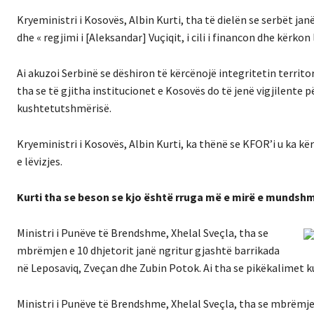
Kryeministri i Kosovës, Albin Kurti, tha të dielën se serbët j
dhe « regjimi i [Aleksandar] Vuçiqit, i cili i financon dhe kërkon l
Ai akuzoi Serbinë se dëshiron të kërcënojë integritetin territor
tha se të gjitha institucionet e Kosovës do të jenë vigjilente 
kushtetutshmërisë.
Kryeministri i Kosovës, Albin Kurti, ka thënë se KFOR’i u ka kër
e lëvizjes.
Kurti tha se beson se kjo është rruga më e mirë e mundshm
Ministri i Punëve të Brendshme, Xhelal Sveçla, tha se
mbrëmjen e 10 dhjetorit janë ngritur gjashtë barrikada
në Leposaviq, Zveçan dhe Zubin Potok. Ai tha se pikëkalimet ku
Ministri i Punëve të Brendshme, Xhelal Sveçla, tha se mbrëmje