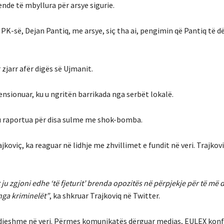
ende të mbyllura për arsye sigurie.
 i PK-së, Dejan Pantiq, me arsye, siç tha ai, pengimin që Pantiq të 
zjarr afër digës së Ujmanit.
ensionuar, ku u ngritën barrikada nga serbët lokalë.
s u raportua për disa sulme me shok-bomba.
koviç, ka reaguar në lidhje me zhvillimet e fundit në veri. Trajkov
 zgjoni edhe ‘të fjeturit’ brenda opozitës në përpjekje për të më d
nga kriminelët”
, ka shkruar Trajkoviq në Twitter.
 e djeshme në veri. Përmes komunikatës dërguar medias, EULEX kon