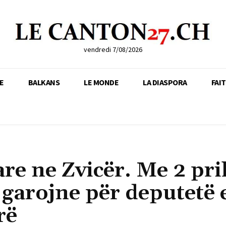
vendredi 7/08/2026
E
BALKANS
LE MONDE
LA DIASPORA
FAI
re ne Zvicër. Me 2 pril
 garojne për deputetë 
rë