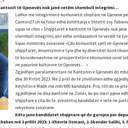
. »
e kantonit të Gjenevës nuk janë vetëm shembull integrimi…
Lidhur me integirmin e komunietit shiptare ne Gjeneve pe
Canton27.ch ka folur edhe ëshilltarja e Shtetit znj. Fabien
sipas se ciles « Shqiptarët e kantonit të Gjenevës nuk jan
shembull integrimi, por edhe ambasadorë të vendit të tyre
Sipas ministres zvicerane «Çdo komunitet sjell në Gjenevë
shqiptaret, dinamizmin e tyre dhe ky diversitet kontribu
të konsiderueshme në prosperitetin e ekonomisë sonë loka
në pasurinë kulturore të Gjenevës… »
Zgjedhjet paralamenrtare ne Kantonin e Gjenevës do mb
dhe 30 Prillit 2023. Më 2 prill do të zhvillohen edhe zgjedh
Këshillin e Madh me mbi 600 kandidatë. Pra, rilli do te jete
zgjedhjeve ne disa kantone ne Zvicër, ku po merr pjese ed
shqiptare e cila do te prezentoj kandidatet e vete ne parti
ndryshme zvicerane.
Këta jane kandidatet shqiptare qe do garojne per dep
hen më 2 prillit 2023: 1-Xhevrie Osmani, 2-Skender Salihi, 3. 