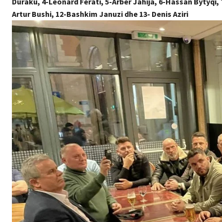
Duraku, 4-Leonard Ferati, 5-Arber Jahija, 6-Hassan Bytyqi,
Artur Bushi, 12-Bashkim Januzi dhe 13- Denis Aziri