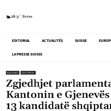
28.3
C
Berne
EDITORIAL
ACTUALITÉS
SUISSE
EUROP
LA PRESSE SUISSE
BALKANS
EDITORIAL
Zgjedhjet parlamenta
Kantonin e Gjenevës
13 kandidatë shqipta