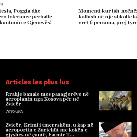
nt
tesia, Poggia dhe
Momenti kur ish-nxënë
ero tolerance perballe
kallash në nje shkolle k
kantonin e Gjenevës!
vret 6 persona, prej tyre
Articles les plus lus
Rrahje banale mes pasagjerëve në
aeroplanin nga Kosova për në
Zvicër
29/05/2021
Zvicër, Krimi i tmerrshëm, u kap në
aeroportin e Zurichüt me kokën e
gjyshes në çantë, Fatmir T…