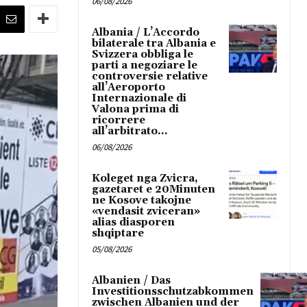
06/08/2026
Albania / L’Accordo
bilaterale tra Albania e
Svizzera obbliga le
parti a negoziare le
controversie relative
all’Aeroporto
Internazionale di
Valona prima di
ricorrere
all’arbitrato...
06/08/2026
Koleget nga Zvicra,
gazetaret e 20Minuten
ne Kosove takojne
«vendasit zviceran»
alias diasporen
shqiptare
05/08/2026
Albanien / Das
Investitionsschutzabkommen
zwischen Albanien und der