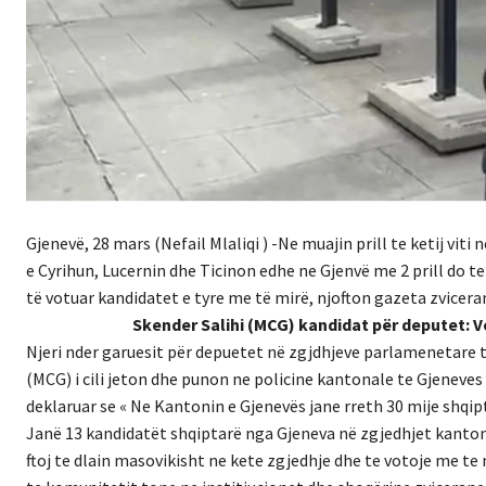
Gjenevë, 28 mars (Nefail Mlaliqi ) -Ne muajin prill te ketij vi
e Cyrihun, Lucernin dhe Ticinon edhe ne Gjenvë me 2 prill do 
të votuar kandidatet e tyre me të mirë, njofton gazeta zvicer
Skender Salihi (MCG) kandidat për deputet: V
Njeri nder garuesit për depuetet në zgjdhjeve parlamenetare te
(MCG) i cili jeton dhe punon ne policine kantonale te Gjeneves
deklaruar se « Ne Kantonin e Gjenevës jane rreth 30 mije shqip
Janë 13 kandidatët shqiptarë nga Gjeneva në zgjedhjet kanton
ftoj te dlain masovikisht ne kete zgjedhje dhe te votoje me t