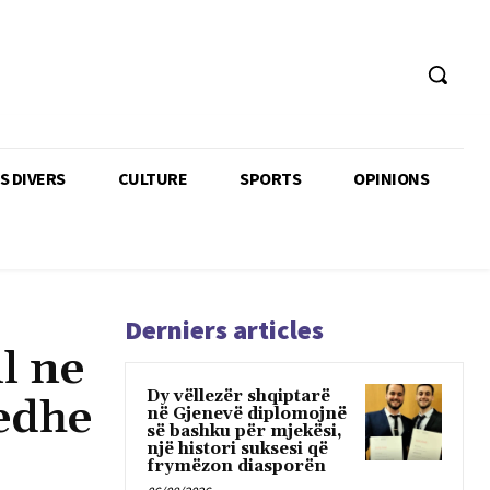
TS DIVERS
CULTURE
SPORTS
OPINIONS
Derniers articles
l ne
Dy vëllezër shqiptarë
edhe
në Gjenevë diplomojnë
së bashku për mjekësi,
një histori suksesi që
frymëzon diasporën