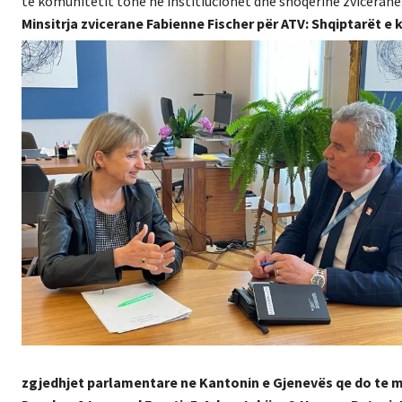
te komunitetit tone ne institiucionet dhe shoqërine zvicerane.
Minsitrja zvicerane Fabienne Fischer për ATV: Shqiptarët 
zgjedhjet parlamentare ne Kantonin e Gjenevës qe do te mba