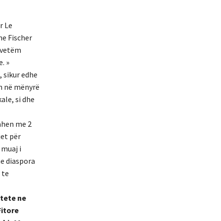
r Le
ne Fischer
ë vetëm
. »
, sikur edhe
on në mënyrë
le, si dhe
ahen me 2
jet për
 muaj i
he diaspora
 te
utete ne
Fitore