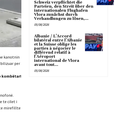
Schweiz verpflichtet die
Parteien, den Streit über den
internationalen Flughafen
Vlora zunächst durch
Verhandlungen zu lösen,...
05/08/2026
Albanie / L’Accord
bilatéral entre l’Albanie
et la Suisse oblige les
parties à négocier le
différend relatif à
l’Aéroport
 ne kanotnin
international de Vlora
bilizuar per
avant tout...
05/08/2026
he kombëtar!
anofonë.
te cilet i
e mirefillte