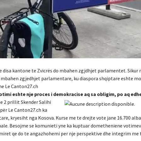
ti ne disa kantone te Zvicrës do mbahen zgjdhjet parlamentet. Sikur
te mbahen zgjedhjet parlamentare, ku diaspora shqiptare eshte mo
ane Le Canton27.ch
otimi eshte nje proces i demokracise aq sa obligim, po aq ed
 2 prillit Skender Salihi
 për Le Canton27.ch ka
tare, kryesiht nga Kosova. Kurse me te drejte vote jane 16.700 alb
ale. Besojme se komunieti yne ka kuptuar dometheniene votimeve 
e miret qe do te angazhohemi per nje perspektive dhe integrim me t