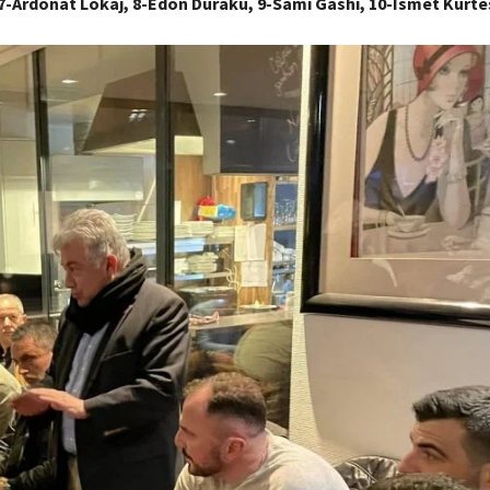
 7-Ardonat Lokaj, 8-Edon Duraku, 9-Sami Gashi, 10-Ismet Kurtes