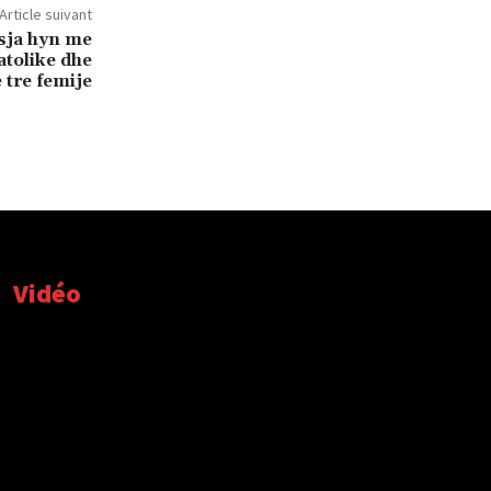
Article suivant
sja hyn me
atolike dhe
 tre femije
Vidéo