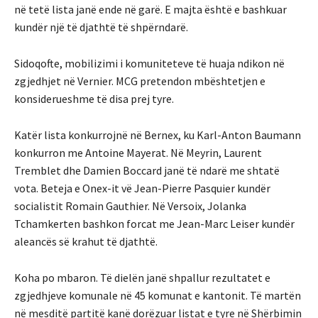
në tetë lista janë ende në garë. E majta është e bashkuar
kundër një të djathtë të shpërndarë.
Sidoqofte, mobilizimi i komuniteteve të huaja ndikon në
zgjedhjet në Vernier. MCG pretendon mbështetjen e
konsiderueshme të disa prej tyre.
Katër lista konkurrojnë në Bernex, ku Karl-Anton Baumann
konkurron me Antoine Mayerat. Në Meyrin, Laurent
Tremblet dhe Damien Boccard janë të ndarë me shtatë
vota. Beteja e Onex-it vë Jean-Pierre Pasquier kundër
socialistit Romain Gauthier. Në Versoix, Jolanka
Tchamkerten bashkon forcat me Jean-Marc Leiser kundër
aleancës së krahut të djathtë.
Koha po mbaron. Të dielën janë shpallur rezultatet e
zgjedhjeve komunale në 45 komunat e kantonit. Të martën
në mesditë partitë kanë dorëzuar listat e tyre në Shërbimin