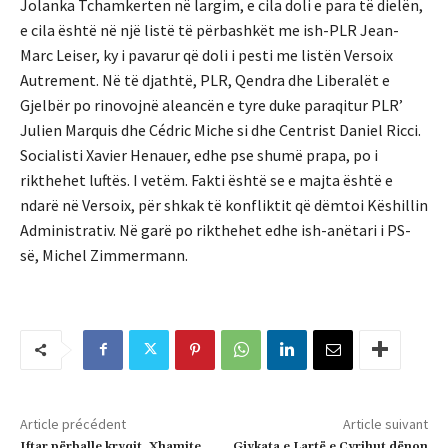
Jolanka Tchamkerten në largim, e cila doli e para të dielën,
e cila është në një listë të përbashkët me ish-PLR Jean-
Marc Leiser, ky i pavarur që doli i pesti me listën Versoix
Autrement. Në të djathtë, PLR, Qendra dhe Liberalët e
Gjelbër po rinovojnë aleancën e tyre duke paraqitur PLR’
Julien Marquis dhe Cédric Miche si dhe Centrist Daniel Ricci.
Socialisti Xavier Henauer, edhe pse shumë prapa, po i
rikthehet luftës. I vetëm. Fakti është se e majta është e
ndarë në Versoix, për shkak të konfliktit që dëmtoi Këshillin
Administrativ. Në garë po rikthehet edhe ish-anëtari i PS-
së, Michel Zimmermann.
Article précédent
Article suivant
Iftar përballe kryqit, Xhamite
Gjykata e Lartë e Cyrihut dënon