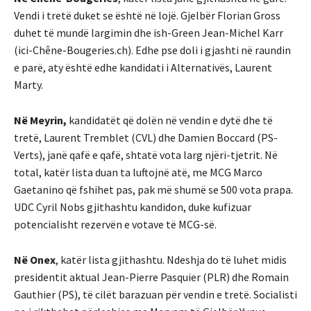
Vendi i tretë duket se është në lojë. Gjelbër Florian Gross
duhet të mundë largimin dhe ish-Green Jean-Michel Karr
(ici-Chêne-Bougeries.ch). Edhe pse doli i gjashti në raundin
e parë, aty është edhe kandidati i Alternativës, Laurent
Marty.
Në Meyrin,
kandidatët që dolën në vendin e dytë dhe të
tretë, Laurent Tremblet (CVL) dhe Damien Boccard (PS-
Verts), janë qafë e qafë, shtatë vota larg njëri-tjetrit. Në
total, katër lista duan ta luftojnë atë, me MCG Marco
Gaetanino që fshihet pas, pak më shumë se 500 vota prapa.
UDC Cyril Nobs gjithashtu kandidon, duke kufizuar
potencialisht rezervën e votave të MCG-së.
Në Onex
, katër lista gjithashtu. Ndeshja do të luhet midis
presidentit aktual Jean-Pierre Pasquier (PLR) dhe Romain
Gauthier (PS), të cilët barazuan për vendin e tretë. Socialisti