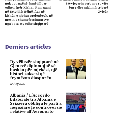
nuk po i nxënë, kanë filluar
80-vjeçarin serb me 19 vite
edhe nëpër Kisha.. Ramazani
burg dhe ndalim hyrje në
në Belgjikë: Bëjnë iftar në
Zvicër
kishën e njohur Molenbeek, në
mesin e shume besimtareve
nga bota aty edhe shqiptarë
Derniers articles
Dy vëllezër shqiptarë në
Gjenevë diplomojnë së
bashku për mjekësi, një
histori suksesi që
frymëzon diasporën
06/08/2026
Albania / L’Accordo
bilaterale tra Albania e
Svizzera obbliga le parti a
negoziare le controversie
relative all’Aeroporto