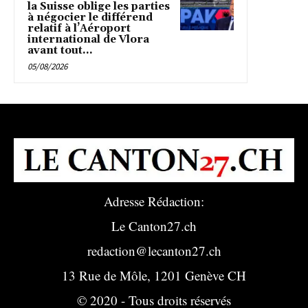
la Suisse oblige les parties
à négocier le différend
relatif à l’Aéroport
international de Vlora
avant tout...
05/08/2026
Adresse Rédaction:
Le Canton27.ch
redaction@lecanton27.ch
13 Rue de Môle, 1201 Genève CH
© 2020 - Tous droits réservés