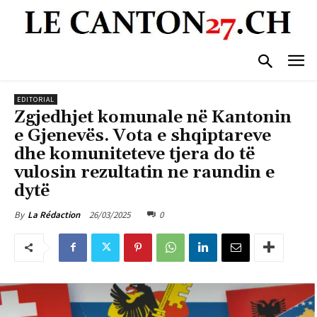
EDITORIAL
Zgjedhjet komunale në Kantonin
e Gjenevës. Vota e shqiptareve
dhe komuniteteve tjera do të
vulosin rezultatin ne raundin e
dytë
26/03/2025
0
By
La Rédaction