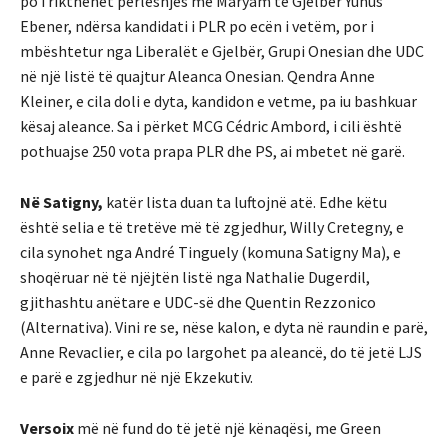
po i rikthehet përleshjes me Maryam të Gjelbër Yunus
Ebener, ndërsa kandidati i PLR po ecën i vetëm, por i
mbështetur nga Liberalët e Gjelbër, Grupi Onesian dhe UDC
në një listë të quajtur Aleanca Onesian. Qendra Anne
Kleiner, e cila doli e dyta, kandidon e vetme, pa iu bashkuar
kësaj aleance. Sa i përket MCG Cédric Ambord, i cili është
pothuajse 250 vota prapa PLR dhe PS, ai mbetet në garë.
Në Satigny,
katër lista duan ta luftojnë atë. Edhe këtu
është selia e të tretëve më të zgjedhur, Willy Cretegny, e
cila synohet nga André Tinguely (komuna Satigny Ma), e
shoqëruar në të njëjtën listë nga Nathalie Dugerdil,
gjithashtu anëtare e UDC-së dhe Quentin Rezzonico
(Alternativa). Vini re se, nëse kalon, e dyta në raundin e parë,
Anne Revaclier, e cila po largohet pa aleancë, do të jetë LJS
e parë e zgjedhur në një Ekzekutiv.
Versoix
më në fund do të jetë një kënaqësi, me Green