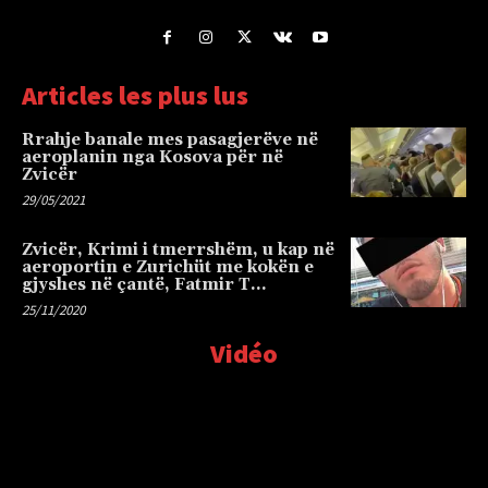
Articles les plus lus
Rrahje banale mes pasagjerëve në
aeroplanin nga Kosova për në
Zvicër
29/05/2021
Zvicër, Krimi i tmerrshëm, u kap në
aeroportin e Zurichüt me kokën e
gjyshes në çantë, Fatmir T…
25/11/2020
Vidéo