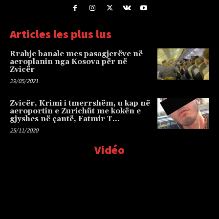
Articles les plus lus
Rrahje banale mes pasagjerëve në
aeroplanin nga Kosova për në
Zvicër
29/05/2021
Zvicër, Krimi i tmerrshëm, u kap në
aeroportin e Zurichüt me kokën e
gjyshes në çantë, Fatmir T…
25/11/2020
Vidéo