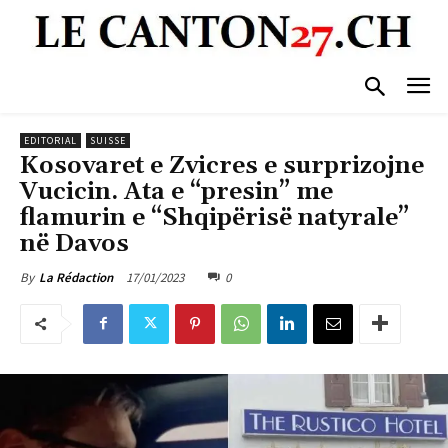
EDITORIAL
SUISSE
Kosovaret e Zvicres e surprizojne
Vucicin. Ata e “presin” me
flamurin e “Shqipërisë natyrale”
në Davos
17/01/2023
0
By
La Rédaction