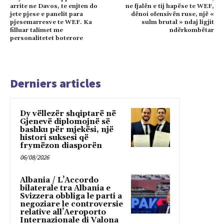
arrite ne Davos, te enjten do
ne fjalën e tij hapëse te WEF,
jete pjese e panelit para
dënoi ofensivën ruse, një «
pjesemarresve te WEF. Ka
sulm brutal » ndaj ligjit
filluar talimet me
ndërkombëtar
personalitetet boterore
Derniers articles
Dy vëllezër shqiptarë në
Gjenevë diplomojnë së
bashku për mjekësi, një
histori suksesi që
frymëzon diasporën
06/08/2026
Albania / L’Accordo
bilaterale tra Albania e
Svizzera obbliga le parti a
negoziare le controversie
relative all’Aeroporto
Internazionale di Valona