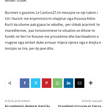
vendet sllave.
Burimet e gazetes Le Canton27.ch mesojne se nje takim i
till i Vucicit me kryeministrin shqiptar nga Kosova Albin
Kurti ka shume pak gjasa te ndodhe, per shkak acarimit te
maredhenive, pas tensionimeve te situates se diteve te
fundit ne Veri te Kosove me provokime dhe barrikadimin e
rrugeve nga serbet duke privuar mijera njerez nga e drejta e
levizjes se lire, per dy jave dite.
Article précédent
Article suivant
Kryeministri shqiptar Kurti ka
Presidenti zviceran ne Davos,