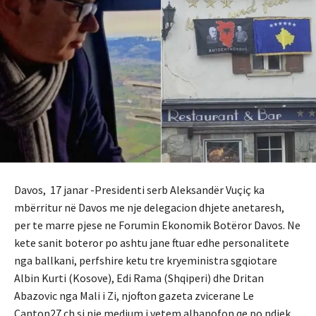
Davos, 17 janar -Presidenti serb Aleksandër Vuçiç ka
mbërritur në Davos me nje delegacion dhjete anetaresh,
per te marre pjese ne Forumin Ekonomik Botëror Davos. Ne
kete sanit boteror po ashtu jane ftuar edhe personalitete
nga ballkani, perfshire ketu tre kryeministra sgqiotare
Albin Kurti (Kosove), Edi Rama (Shqiperi) dhe Dritan
Abazovic nga Mali i Zi, njofton gazeta zvicerane Le
Canton27.ch si nje medium i vetem albanofon qe po ndjek