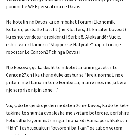
punimet e WEF perseafrmi ne Davos
Në hotelin në Davos ku po mbahet Forumi Ekonomik
Botëror, përballë hotelit (ne Klosters, 11 km afer Davosit)
ku eshte vendosur presidenti i Serbisë, Aleksandër Vuçiç,
është varur flamuri i “Shqipërisë Natyrale”, raporton një
reporter Le Canton27.ch nga Davosi.
Nje kosovar, qe ka desht te mbetet anonim gazetes Le
Canton27.ch i ka thene duke qeshur se “krejt normal, ne e
pritem me flamurin tone kombetar, marre mos me ja bere
nje serprize nipin tone…”
Vuçiç do të qëndrojë deri në datën 20 në Davos, ku do të ketë
takime të shumta dypalëshe me zyrtarë botërorë, perfshire
ketu edhe kryeministrin nga Tirana Edi Rama per shkak se i
“lidh” i ashtuquajturi “otvoreni ballkan” qe tubon vetem