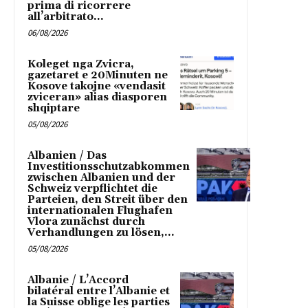
prima di ricorrere
all’arbitrato...
06/08/2026
Koleget nga Zvicra,
gazetaret e 20Minuten ne
Kosove takojne «vendasit
zviceran» alias diasporen
shqiptare
05/08/2026
Albanien / Das
Investitionsschutzabkommen
zwischen Albanien und der
Schweiz verpflichtet die
Parteien, den Streit über den
internationalen Flughafen
Vlora zunächst durch
Verhandlungen zu lösen,...
05/08/2026
Albanie / L’Accord
bilatéral entre l’Albanie et
la Suisse oblige les parties