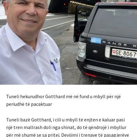
Tuneli hekurudhor Gotthard më në fund u mbyll për një
periudhë të pacaktuar
Tuneli bazë Gotthard, i cili u mbyll të enjten e kaluar pasi
një tren mallrash doli nga shinat, do të qëndrojë i mbyllur
për më shumë se sa pritej. Devijimi i trenave të pasagjerëve