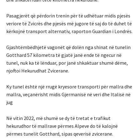
Pasagjerët që përdorin trenin për të udhëtuar midis pjesës
veriore të Zvicrës dhe pjesës më jugore të saj do të duhet të
kërkojnë transport alternativ, raporton Guardian i Londrës.
Gjashtëmbëdhjetë vagonët që dolën nga shinat në tunelin
Gotthard 57 kilometra të gjatë janë ende të ngecur në
tunel, nuk ka të lënduar, por janë shkaktuar shumë dëme,
njoftoi Hekurudhat Zvicerane.
Ky tunel është një rrugë kryesore transporti për mallra dhe
mallra, veçanërisht midis Gjermanisë në veri dhe Italisë në
jug
Në vitin 2022, më shumë se dy të tretat e trafikut
hekurudhor të mallrave përmes Alpeve do të kalojnë
përmes tunelit Gotthard, sipas qeverisë zvicerane.