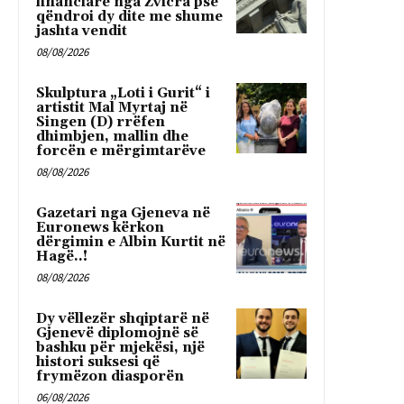
financiare nga Zvicra pse
qëndroi dy dite me shume
jashta vendit
08/08/2026
Skulptura „Loti i Gurit“ i
artistit Mal Myrtaj në
Singen (D) rrëfen
dhimbjen, mallin dhe
forcën e mërgimtarëve
08/08/2026
Gazetari nga Gjeneva në
Euronews kërkon
dërgimin e Albin Kurtit në
Hagë..!
08/08/2026
Dy vëllezër shqiptarë në
Gjenevë diplomojnë së
bashku për mjekësi, një
histori suksesi që
frymëzon diasporën
06/08/2026