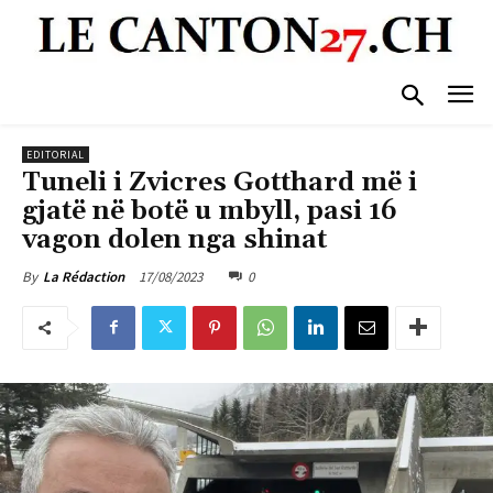
EDITORIAL
Tuneli i Zvicres Gotthard më i
gjatë në botë u mbyll, pasi 16
vagon dolen nga shinat
17/08/2023
0
By
La Rédaction