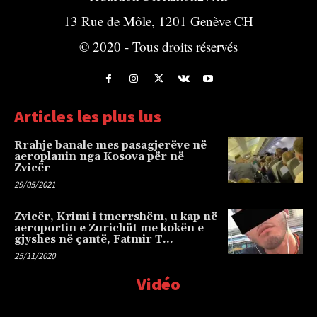
13 Rue de Môle, 1201 Genève CH
© 2020 - Tous droits réservés
Articles les plus lus
Rrahje banale mes pasagjerëve në
aeroplanin nga Kosova për në
Zvicër
29/05/2021
Zvicër, Krimi i tmerrshëm, u kap në
aeroportin e Zurichüt me kokën e
gjyshes në çantë, Fatmir T…
25/11/2020
Vidéo