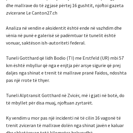
dhe mallrave do të zgjasë përtej 16 gushtit, njoftoi gazeta
zvicerane Le Canton27.ch
Analiza në vendin e aksidentit është ende në vazhdim dhe
vënia në punë e galerisë së padëmtuar të tunelit është
vonuar, saktëson ish-autoriteti federal.
Tuneli Gotthard që lidh Bodio (TI) me Erstfeld (UR) mbi 57
km është mbyllur që nga e enjtja për arsye sigurie që prej
daljes nga shinat e trenit të mallrave pranë Faidos, ndoshta
pas një rrote të thyer.
Tuneli Alptransit Gotthard në Zvicër, më i gjati në botë, do
të mbyllet për disa muaj, njoftuan zyrtarët.
Ky vendim u mor pas një incidenti në të cilin 16 vagonë ​​të
trenit zviceran të mallrave dolën nga shinat javën e kaluar
dhe shkatërruan tetë kilometra hekurudhë.