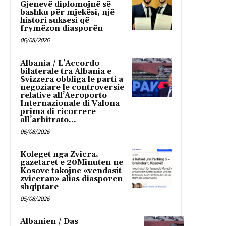
Gjenevë diplomojnë së
bashku për mjekësi, një
histori suksesi që
frymëzon diasporën
06/08/2026
Albania / L’Accordo
bilaterale tra Albania e
Svizzera obbliga le parti a
negoziare le controversie
relative all’Aeroporto
Internazionale di Valona
prima di ricorrere
all’arbitrato...
06/08/2026
Koleget nga Zvicra,
gazetaret e 20Minuten ne
Kosove takojne «vendasit
zviceran» alias diasporen
shqiptare
05/08/2026
Albanien / Das