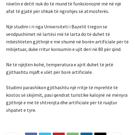
nivelin e detit nuk do të mund të funksionojnë më në një
afat të gjatë për shkak të ngrohjes së atmosferës.
Një studim i ri nga Universiteti i Bazelit tregon se
vendpushimet në lartësi më të larta do të duhet të
mbështeten gjithnjë e më shumë në borën artificiale për të
mbijetuar, duke rritur konsumin e ujit deri në 80 për qind.
Në të njëjtën kohë, temperatura e ajrit duhet të jetë
gjithashtu mjaft e ulët për borë artificiale.
Studimi parashikon gjithashtu një rritje të mprehtë të
kostos së skijimit, pasi qendrat turistike kalojnë në mënyra
gjithnjë e më të shtrenjta dhe artificiale për të ruajtur
shpatet e tyre.