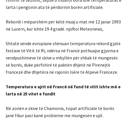
fillimit të sezonit, sepse u mbaroi bora dhe temperaturat e
larta i pengonin ata të përdornin borën artificiale.
Rekordi i mëparshëm për këtë muaj u mat më 12 janar 1993
në Lucern, kur ishte 19.4 gradë. njoftoi Meteonews,
Shtatë vende evropiane shënuan temperatura rekord gjatë
festave të Vitit të Ri, ndërsa në Francë pothuajse gjysma e
vendpushimeve të skive u mbyllën për shkak të mungesës
së borës, duke përfshirë të paktën dhjetë në Pirenejtë
francezë dhe dhjetëra në rajonin Isère të Alpeve Franceze.
Temperatura e ajrit në Francë në fund të vitit ishte më e
larta në 25 vitet e fundit
Në zonën e skive të Chamonix, topat artificiale të borës
janë fikur pasi kanë probleme me mungesën e ujit.