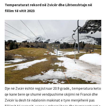
Temperaturat rekord në Zvicër dhe Lihtenshtajn në
fillim të vitit 2023
Dje në Zvcër është regjistruar 20.9 gradë., temperatura keto
qe kane bere qe shumë vendpushime skijimi në Francë dhe
Zvicër iu desh të ndalonin makinat e tyre menjëherë pas