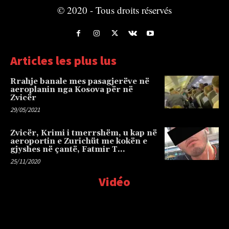
© 2020 - Tous droits réservés
Articles les plus lus
Rrahje banale mes pasagjerëve në
aeroplanin nga Kosova për në
Zvicër
29/05/2021
Zvicër, Krimi i tmerrshëm, u kap në
aeroportin e Zurichüt me kokën e
gjyshes në çantë, Fatmir T…
25/11/2020
Vidéo