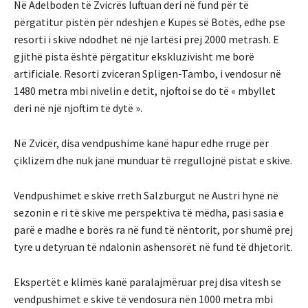
Në Adelboden të Zvicrës luftuan deri në fund për të
përgatitur pistën për ndeshjen e Kupës së Botës, edhe pse
resorti i skive ndodhet në një lartësi prej 2000 metrash. E
gjithë pista është përgatitur ekskluzivisht me borë
artificiale. Resorti zviceran Spligen-Tambo, i vendosur në
1480 metra mbi nivelin e detit, njoftoi se do të « mbyllet
deri në një njoftim të dytë ».
Në Zvicër, disa vendpushime kanë hapur edhe rrugë për
çiklizëm dhe nuk janë munduar të rregullojnë pistat e skive.
Vendpushimet e skive rreth Salzburgut në Austri hynë në
sezonin e ri të skive me perspektiva të mëdha, pasi sasia e
parë e madhe e borës ra në fund të nëntorit, por shumë prej
tyre u detyruan të ndalonin ashensorët në fund të dhjetorit.
Ekspertët e klimës kanë paralajmëruar prej disa vitesh se
vendpushimet e skive të vendosura nën 1000 metra mbi