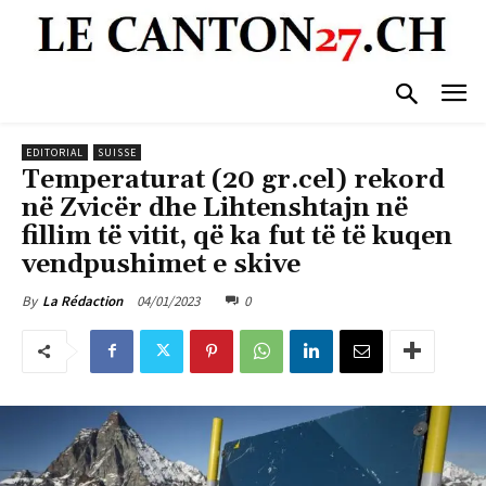
EDITORIAL
SUISSE
Temperaturat (20 gr.cel) rekord
në Zvicër dhe Lihtenshtajn në
fillim të vitit, që ka fut të të kuqen
vendpushimet e skive
04/01/2023
0
By
La Rédaction