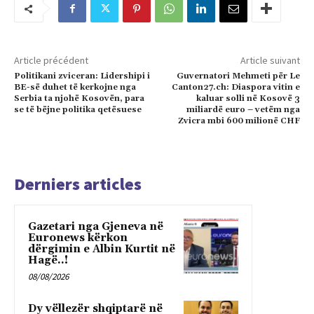
Article précédent
Article suivant
Politikani zviceran: Lidershipi i
Guvernatori Mehmeti për Le
BE-së duhet të kerkojne nga
Canton27.ch: Diaspora vitin e
Serbia ta njohë Kosovën, para
kaluar solli në Kosovë 3
se të bëjne politika qetësuese
miliardë euro – vetëm nga
Zvicra mbi 600 milionë CHF
Derniers articles
Gazetari nga Gjeneva në
Euronews kërkon
dërgimin e Albin Kurtit në
Hagë..!
08/08/2026
Dy vëllezër shqiptarë në