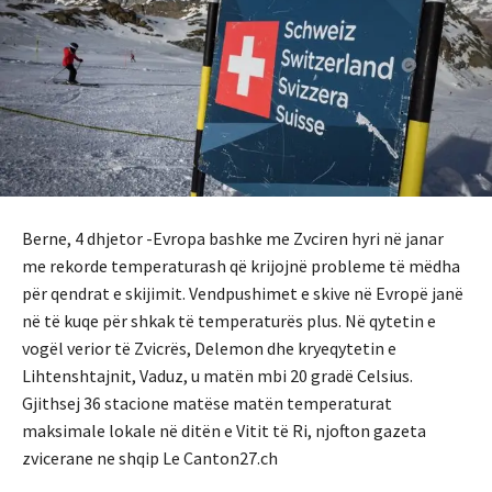
Berne, 4 dhjetor -Evropa bashke me Zvciren hyri në janar
me rekorde temperaturash që krijojnë probleme të mëdha
për qendrat e skijimit. Vendpushimet e skive në Evropë janë
në të kuqe për shkak të temperaturës plus. Në qytetin e
vogël verior të Zvicrës, Delemon dhe kryeqytetin e
Lihtenshtajnit, Vaduz, u matën mbi 20 gradë Celsius.
Gjithsej 36 stacione matëse matën temperaturat
maksimale lokale në ditën e Vitit të Ri, njofton gazeta
zvicerane ne shqip Le Canton27.ch