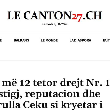
samedi 8/08/2026
E
BALKANS
LE MONDE
LA DIASPORA
FAI
më 12 tetor drejt Nr. 
stigj, reputacion dhe
lla Ceku si kryetar i