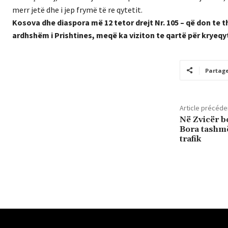
merr jetë dhe i jep frymë të re qytetit.
Kosova dhe diaspora më 12 tetor drejt Nr. 105 – që don te 
ardhshëm i Prishtines, meqë ka viziton te qartë për kryeqy
Partag
Article précéde
Në Zvicër b
Bora tashm
trafik