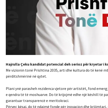
Hajrulla Çeku kandidat potencial deh serioz për kryetar i 
Me vizionin tonë Prishtina 2035, arti dhe kultura do të ken
përditshmërinë në qytet.
Plani ynë parasheh rezidenca vjetore për artistët, fond emergje
e qendra të të moshuarve. Do të krijojmë edhe një këshill të pa
garantuar transparencë e meritokraci.
Përveç kësaj, do të ndajmë fonde për inovacion dhe krijimtari, 