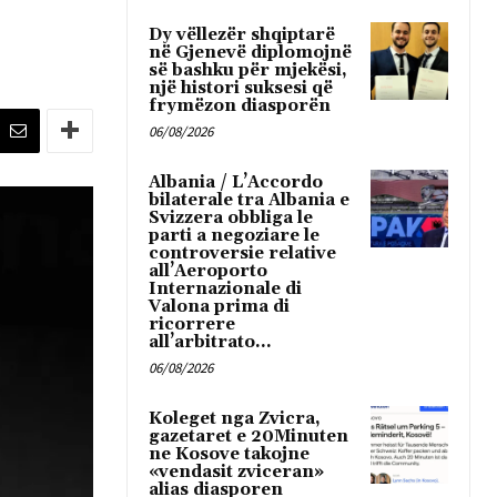
Dy vëllezër shqiptarë
në Gjenevë diplomojnë
së bashku për mjekësi,
një histori suksesi që
frymëzon diasporën
06/08/2026
Albania / L’Accordo
bilaterale tra Albania e
Svizzera obbliga le
parti a negoziare le
controversie relative
all’Aeroporto
Internazionale di
Valona prima di
ricorrere
all’arbitrato...
06/08/2026
Koleget nga Zvicra,
gazetaret e 20Minuten
ne Kosove takojne
«vendasit zviceran»
alias diasporen