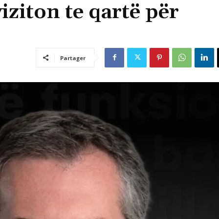
iziton te qartë për
Partager