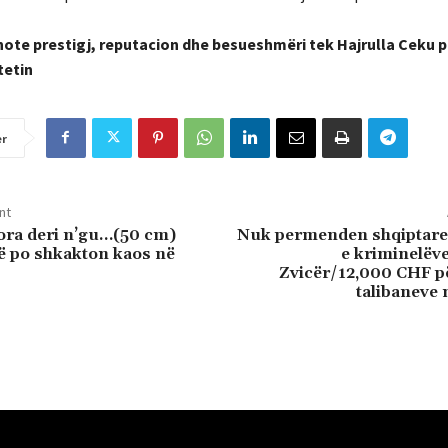
thote prestigj, reputacion dhe besueshmëri tek Hajrulla Ceku pë
tetin
er
nt
ora deri n’gu…(50 cm)
Nuk permenden shqiptare
ë po shkakton kaos në
e kriminelëv
Zvicër/12,000 CHF pë
talibaneve