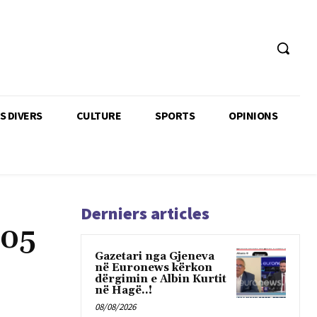
TS DIVERS
CULTURE
SPORTS
OPINIONS
Derniers articles
105
Gazetari nga Gjeneva
në Euronews kërkon
dërgimin e Albin Kurtit
në Hagë..!
08/08/2026