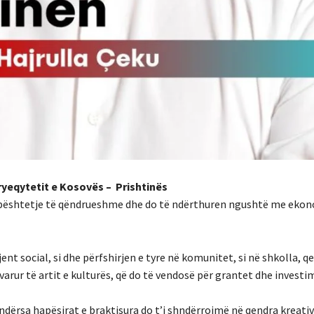
kryeqytetit e Kosovës – Prishtinës
ë mbështetje të qëndrueshme dhe do të ndërthuren ngushtë me eko
nt social, si dhe përfshirjen e tyre në komunitet, si në shkolla, q
varur të artit e kulturës, që do të vendosë për grantet dhe investi
ndërsa hapësirat e braktisura do t’i shndërrojmë në qendra kreativ