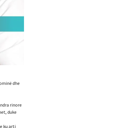
nominë dhe
endra rinore
met, duke
e ku arti