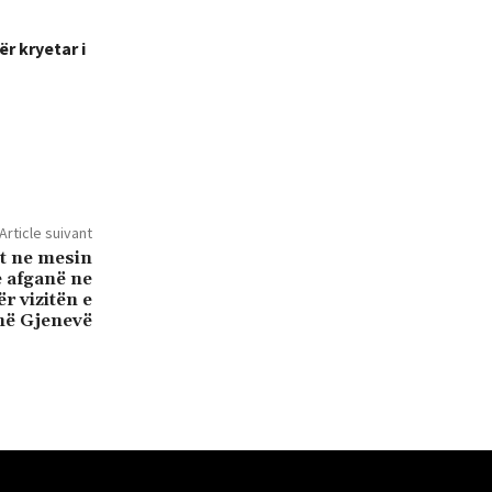
r kryetar i
Article suivant
t ne mesin
e afganë ne
r vizitën e
 në Gjenevë