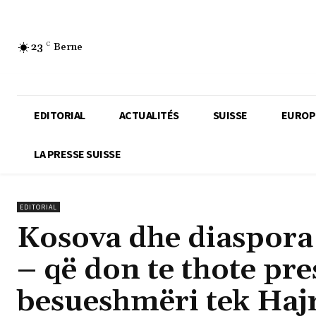
23
C
Berne
EDITORIAL
ACTUALITÉS
SUISSE
EUROP
LA PRESSE SUISSE
EDITORIAL
Kosova dhe diaspora 
– që don te thote pre
besueshmëri tek Hajru