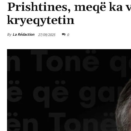
Prishtines, meqë ka v
kryeqytetin
By
La Rédaction
27/09/2025
0