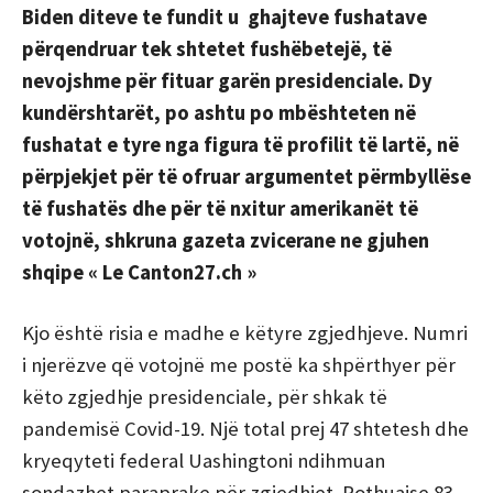
Biden diteve te fundit u ghajteve fushatave
përqendruar tek shtetet fushëbetejë, të
nevojshme për fituar garën presidenciale. Dy
kundërshtarët, po ashtu po mbështeten në
fushatat e tyre nga figura të profilit të lartë, në
përpjekjet për të ofruar argumentet përmbyllëse
të fushatës dhe për të nxitur amerikanët të
votojnë, shkruna gazeta zvicerane ne gjuhen
shqipe « Le Canton27.ch »
Kjo është risia e madhe e këtyre zgjedhjeve.
Numri
i njerëzve që votojnë me postë ka shpërthyer për
këto zgjedhje presidenciale, për shkak të
pandemisë Covid-19.
Një total prej 47 shtetesh dhe
kryeqyteti federal Uashingtoni ndihmuan
sondazhet paraprake për zgjedhjet.
Pothuajse 83