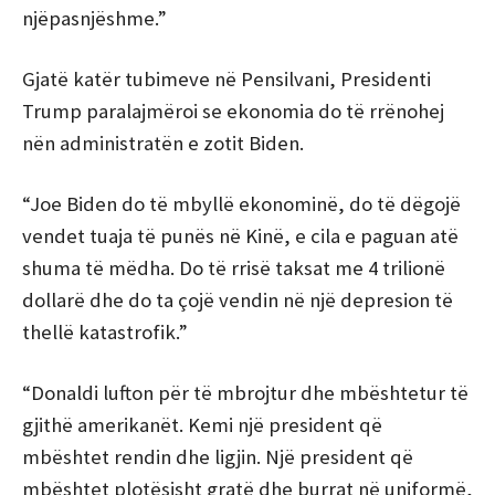
njëpasnjëshme.”
Gjatë katër tubimeve në Pensilvani, Presidenti
Trump paralajmëroi se ekonomia do të rrënohej
nën administratën e zotit Biden.
“Joe Biden do të mbyllë ekonominë, do të dëgojë
vendet tuaja të punës në Kinë, e cila e paguan atë
shuma të mëdha. Do të rrisë taksat me 4 trilionë
dollarë dhe do ta çojë vendin në një depresion të
thellë katastrofik.”
“Donaldi lufton për të mbrojtur dhe mbështetur të
gjithë amerikanët. Kemi një president që
mbështet rendin dhe ligjin. Një president që
mbështet plotësisht gratë dhe burrat në uniformë,