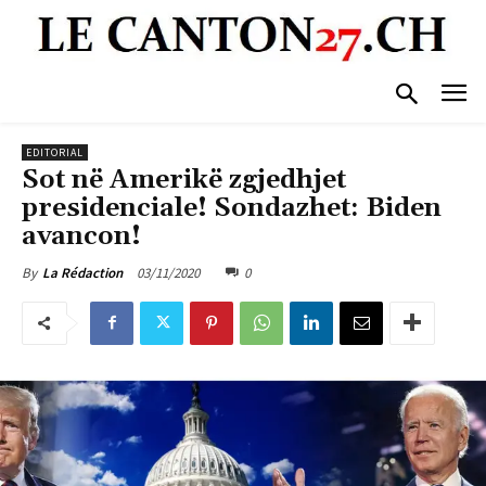
EDITORIAL
Sot në Amerikë zgjedhjet
presidenciale! Sondazhet: Biden
avancon!
03/11/2020
0
By
La Rédaction