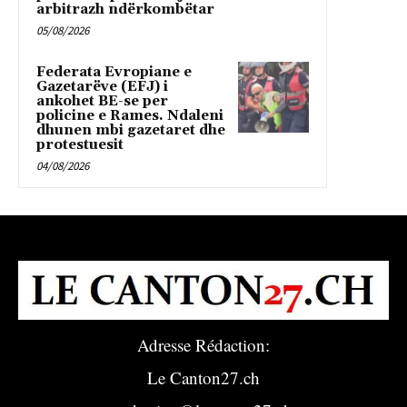
arbitrazh ndërkombëtar
05/08/2026
Federata Evropiane e
Gazetarëve (EFJ) i
ankohet BE-se per
policine e Rames. Ndaleni
dhunen mbi gazetaret dhe
protestuesit
04/08/2026
Adresse Rédaction:
Le Canton27.ch