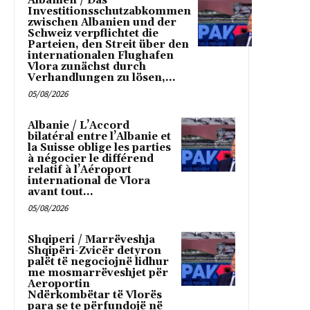
Albanien / Das
Investitionsschutzabkommen
zwischen Albanien und der
Schweiz verpflichtet die
Parteien, den Streit über den
internationalen Flughafen
Vlora zunächst durch
Verhandlungen zu lösen,...
05/08/2026
Albanie / L’Accord
bilatéral entre l’Albanie et
la Suisse oblige les parties
à négocier le différend
relatif à l’Aéroport
international de Vlora
avant tout...
05/08/2026
Shqiperi / Marrëveshja
Shqipëri-Zvicër detyron
palët të negociojnë lidhur
me mosmarrëveshjet për
Aeroportin
Ndërkombëtar të Vlorës
para se te përfundojë në