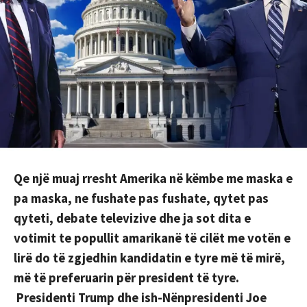
Qe një muaj rresht Amerika në këmbe me maska e
pa maska, ne fushate pas fushate, qytet pas
qyteti, debate televizive dhe ja sot dita e
votimit te popullit amarikanë të cilët me votën e
lirë do të zgjedhin kandidatin e tyre më të mirë,
më të preferuarin për president të tyre.
Presidenti Trump dhe ish-Nënpresidenti Joe