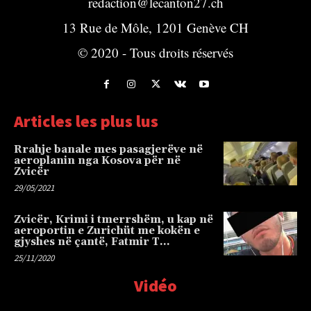
redaction@lecanton27.ch
13 Rue de Môle, 1201 Genève CH
© 2020 - Tous droits réservés
Articles les plus lus
Rrahje banale mes pasagjerëve në
aeroplanin nga Kosova për në
Zvicër
29/05/2021
Zvicër, Krimi i tmerrshëm, u kap në
aeroportin e Zurichüt me kokën e
gjyshes në çantë, Fatmir T…
25/11/2020
Vidéo