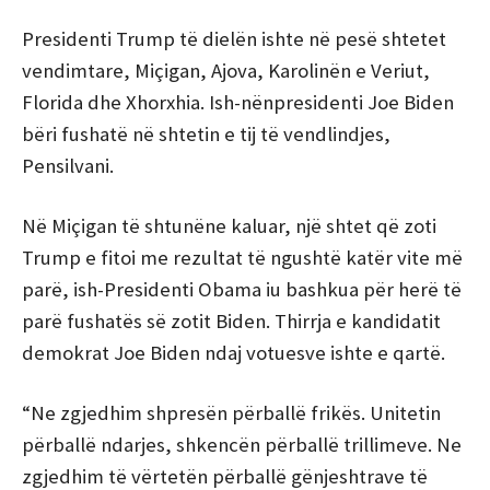
Presidenti Trump të dielën ishte në pesë shtetet
vendimtare, Miçigan, Ajova, Karolinën e Veriut,
Florida dhe Xhorxhia. Ish-nënpresidenti Joe Biden
bëri fushatë në shtetin e tij të vendlindjes,
Pensilvani.
Në Miçigan të shtunëne kaluar, një shtet që zoti
Trump e fitoi me rezultat të ngushtë katër vite më
parë, ish-Presidenti Obama iu bashkua për herë të
parë fushatës së zotit Biden. Thirrja e kandidatit
demokrat Joe Biden ndaj votuesve ishte e qartë.
“Ne zgjedhim shpresën përballë frikës. Unitetin
përballë ndarjes, shkencën përballë trillimeve. Ne
zgjedhim të vërtetën përballë gënjeshtrave të