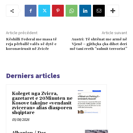
Article précédent
Article suivant
Këshilli Federal me masa të
Austri: Të shtënat me armë në
reja përballë valës së dytë e
Vjenë – gjithçka çka dihet deri
koronavirusit në Zvicër
më tani rreth “sulmit terrorist”
Derniers articles
Koleget nga Zvicra,
gazetaret e 20Minuten ne
Kosove takojne «vendasit
zviceran» alias diasporen
shqiptare
05/08/2026