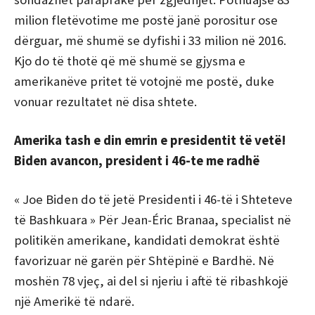
milion fletëvotime me postë janë porositur ose
dërguar, më shumë se dyfishi i 33 milion në 2016.
Kjo do të thotë që më shumë se gjysma e
amerikanëve pritet të votojnë me postë, duke
vonuar rezultatet në disa shtete.
Amerika tash e din emrin e presidentit të vetë!
Biden avancon, president i 46-te me radhë
« Joe Biden do të jetë Presidenti i 46-të i Shteteve
të Bashkuara »
Për Jean-Éric Branaa, specialist në
politikën amerikane, kandidati demokrat është
favorizuar në garën për Shtëpinë e Bardhë.
Në
moshën 78 vjeç, ai del si njeriu i aftë të ribashkojë
një Amerikë të ndarë.