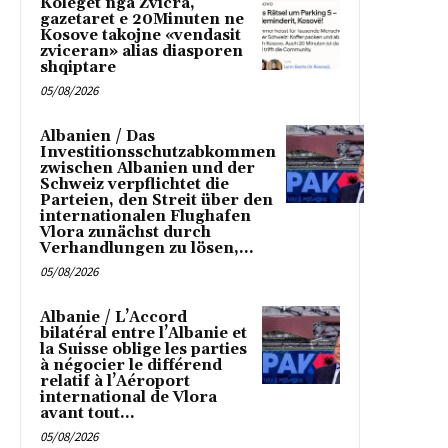
Koleget nga Zvicra,
gazetaret e 20Minuten ne
Kosove takojne «vendasit
zviceran» alias diasporen
shqiptare
05/08/2026
Albanien / Das
Investitionsschutzabkommen
zwischen Albanien und der
Schweiz verpflichtet die
Parteien, den Streit über den
internationalen Flughafen
Vlora zunächst durch
Verhandlungen zu lösen,...
05/08/2026
Albanie / L’Accord
bilatéral entre l’Albanie et
la Suisse oblige les parties
à négocier le différend
relatif à l’Aéroport
international de Vlora
avant tout...
05/08/2026