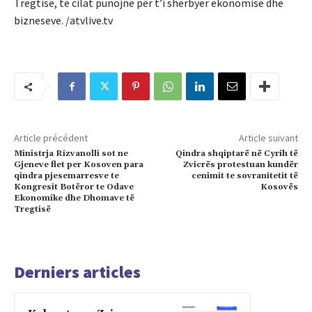
Tregtisë, të cilat punojnë për t’i shërbyer ekonomisë dhe
bizneseve. /atvlive.tv
Article précédent
Article suivant
Ministrja Rizvanolli sot ne
Qindra shqiptarë në Cyrih të
Gjeneve flet per Kosoven para
Zvicrës protestuan kundër
qindra pjesemarresve te
cenimit te sovranitetit të
Kongresit Botëror te Odave
Kosovës
Ekonomike dhe Dhomave të
Tregtisë
Derniers articles