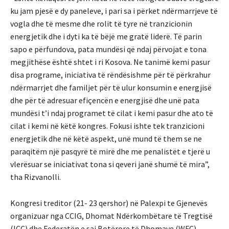
ku jam pjesë e dy paneleve, i pari sa i përket ndërmarrjeve të
vogla dhe të mesme dhe rolit të tyre në tranzicionin
energjetik dhe i dyti ka të bëjë me gratë liderë. Të parin
sapo e përfundova, pata mundësi që ndaj përvojat e tona
megjithëse është shtet i ri Kosova. Ne tanimë kemi pasur
disa programe, iniciativa të rëndësishme për të përkrahur
ndërmarrjet dhe familjet për të ulur konsumin e energjisë
dhe për të adresuar efiçencën e energjisë dhe unë pata
mundësi t’i ndaj programet të cilat i kemi pasur dhe ato të
cilat i kemi në këtë kongres. Fokusi ishte tek tranzicioni
energjetik dhe në këtë aspekt, unë mund të them se ne
paraqitëm një pasqyrë të mirë dhe me penalistët e tjerë u
vlerësuar se iniciativat tona si qeveri janë shumë të mira”,
tha Rizvanolli.
Kongresi treditor (21- 23 qershor) në Palexpi te Gjenevës
organizuar nga CCIG, Dhomat Ndërkombëtare të Tregtisë
(ICC) dhe Federatën e saj Botërore të Dhomave (WFC),