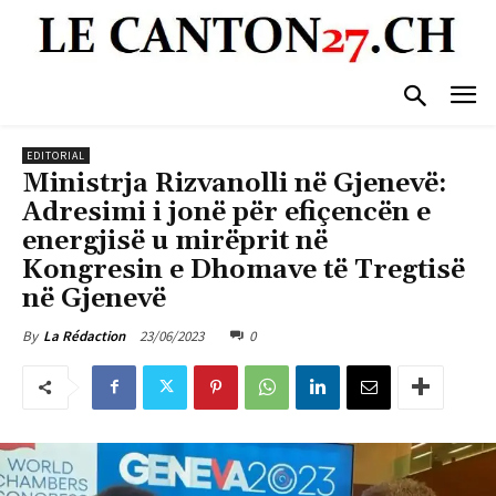
EDITORIAL
Ministrja Rizvanolli në Gjenevë:
Adresimi i jonë për efiçencën e
energjisë u mirëprit në
Kongresin e Dhomave të Tregtisë
në Gjenevë
23/06/2023
0
By
La Rédaction