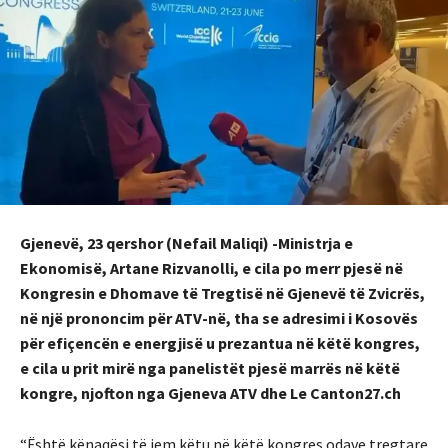
Gjenevë, 23 qershor (Nefail Maliqi) -Ministrja e
Ekonomisë, Artane Rizvanolli, e cila po merr pjesë në
Kongresin e Dhomave të Tregtisë në Gjenevë të Zvicrës,
në një prononcim për ATV-në, tha se adresimi i Kosovës
për efiçencën e energjisë u prezantua në këtë kongres,
e cila u prit mirë nga panelistët pjesë marrës në këtë
kongre, njofton nga Gjeneva ATV dhe Le Canton27.ch
“Është kënaqësi të jem këtu në këtë kongres odave tregtare