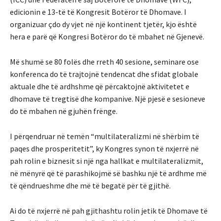
edicionin e 13-të të Kongresit Botëror të Dhomave. I
organizuar çdo dy vjet në një kontinent tjetër, kjo është
hera e parë që Kongresi Botëror do të mbahet në Gjenevë.
Më shumë se 80 folës dhe rreth 40 sesione, seminare ose
konferenca do të trajtojnë tendencat dhe sfidat globale
aktuale dhe të ardhshme që përcaktojnë aktivitetet e
dhomave të tregtisë dhe kompanive. Një pjesë e sesioneve
do të mbahen në gjuhën frënge.
I përqendruar në temën “multilateralizmi në shërbim të
paqes dhe prosperitetit”, ky Kongres synon të nxjerrë në
pah rolin e biznesit si një nga hallkat e multilateralizmit,
në mënyrë që të parashikojmë së bashku një të ardhme më
të qëndrueshme dhe më të begatë për të gjithë.
Ai do të nxjerrë në pah gjithashtu rolin jetik të Dhomave të