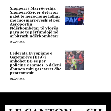
Shqiperi / Marrëveshja
Shqipëri-Zvicër detyron
palët të negociojnë lidhur
me mosmarrëveshjet për
Aeroportin
Ndërkombëtar të Vlorës
para se te përfundojë në
arbitrazh ndërkombëtar
05/08/2026
Federata Evropiane e
Gazetarëve (EFJ) i
ankohet BE-se per
policine e Rames. Ndaleni
dhunen mbi gazetaret dhe
protestuesit
04/08/2026