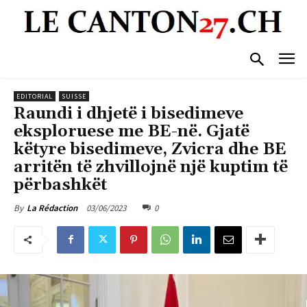
EDITORIAL
SUISSE
Raundi i dhjetë i bisedimeve
eksploruese me BE-në. Gjatë
këtyre bisedimeve, Zvicra dhe BE
arritën të zhvillojnë një kuptim të
përbashkët
03/06/2023
0
By
La Rédaction