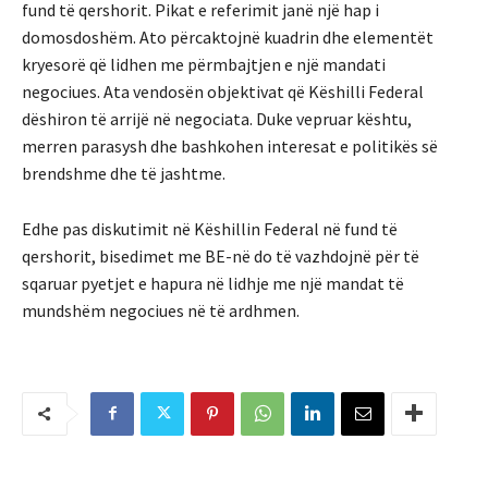
fund të qershorit. Pikat e referimit janë një hap i
domosdoshëm. Ato përcaktojnë kuadrin dhe elementët
kryesorë që lidhen me përmbajtjen e një mandati
negociues. Ata vendosën objektivat që Këshilli Federal
dëshiron të arrijë në negociata. Duke vepruar kështu,
merren parasysh dhe bashkohen interesat e politikës së
brendshme dhe të jashtme.
Edhe pas diskutimit në Këshillin Federal në fund të
qershorit, bisedimet me BE-në do të vazhdojnë për të
sqaruar pyetjet e hapura në lidhje me një mandat të
mundshëm negociues në të ardhmen.