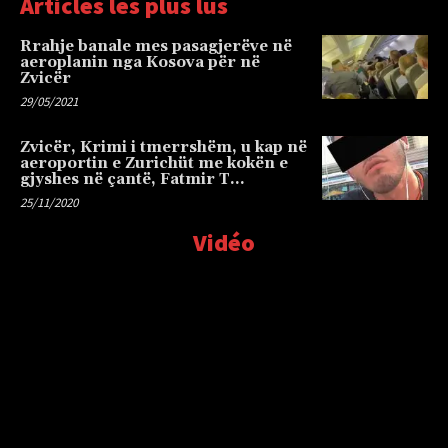
Articles les plus lus
Rrahje banale mes pasagjerëve në
aeroplanin nga Kosova për në
Zvicër
29/05/2021
Zvicër, Krimi i tmerrshëm, u kap në
aeroportin e Zurichüt me kokën e
gjyshes në çantë, Fatmir T…
25/11/2020
Vidéo