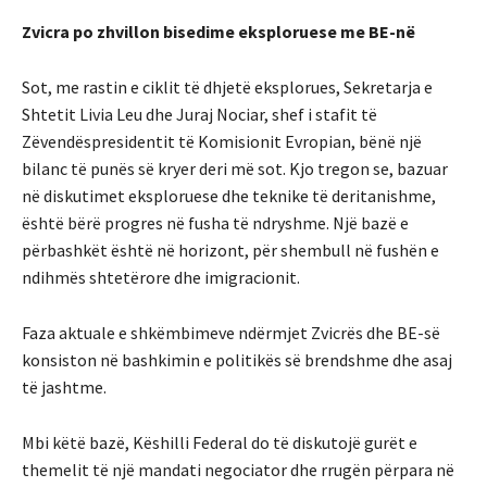
Zvicra po zhvillon bisedime eksploruese me BE-në
Sot, me rastin e ciklit të dhjetë eksplorues, Sekretarja e
Shtetit Livia Leu dhe Juraj Nociar, shef i stafit të
Zëvendëspresidentit të Komisionit Evropian, bënë një
bilanc të punës së kryer deri më sot. Kjo tregon se, bazuar
në diskutimet eksploruese dhe teknike të deritanishme,
është bërë progres në fusha të ndryshme. Një bazë e
përbashkët është në horizont, për shembull në fushën e
ndihmës shtetërore dhe imigracionit.
Faza aktuale e shkëmbimeve ndërmjet Zvicrës dhe BE-së
konsiston në bashkimin e politikës së brendshme dhe asaj
të jashtme.
Mbi këtë bazë, Këshilli Federal do të diskutojë gurët e
themelit të një mandati negociator dhe rrugën përpara në