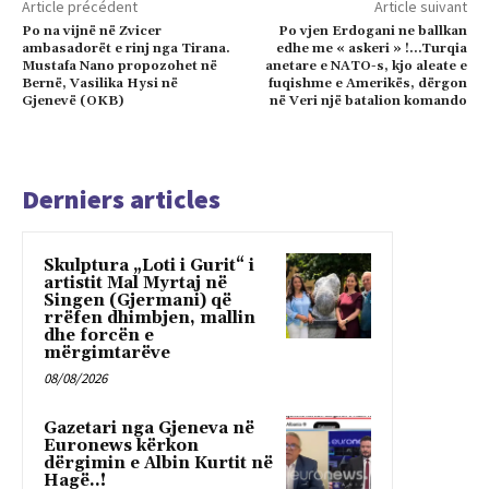
Article précédent
Article suivant
Po na vijnë në Zvicer
Po vjen Erdogani ne ballkan
ambasadorët e rinj nga Tirana.
edhe me « askeri » !…Turqia
Mustafa Nano propozohet në
anetare e NATO-s, kjo aleate e
Bernë, Vasilika Hysi në
fuqishme e Amerikës, dërgon
Gjenevë (OKB)
në Veri një batalion komando
Derniers articles
Skulptura „Loti i Gurit“ i
artistit Mal Myrtaj në
Singen (Gjermani) që
rrëfen dhimbjen, mallin
dhe forcën e
mërgimtarëve
08/08/2026
Gazetari nga Gjeneva në
Euronews kërkon
dërgimin e Albin Kurtit në
Hagë..!