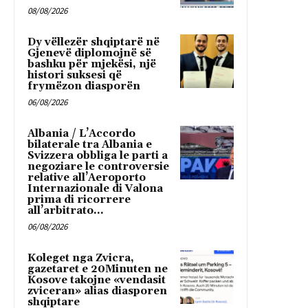
08/08/2026
Dy vëllezër shqiptarë në
Gjenevë diplomojnë së
bashku për mjekësi, një
histori suksesi që
frymëzon diasporën
06/08/2026
Albania / L’Accordo
bilaterale tra Albania e
Svizzera obbliga le parti a
negoziare le controversie
relative all’Aeroporto
Internazionale di Valona
prima di ricorrere
all’arbitrato...
06/08/2026
Koleget nga Zvicra,
gazetaret e 20Minuten ne
Kosove takojne «vendasit
zviceran» alias diasporen
shqiptare