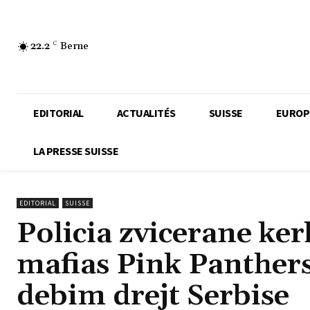
22.2
C
Berne
EDITORIAL
ACTUALITÉS
SUISSE
EUROP
LA PRESSE SUISSE
EDITORIAL
SUISSE
Policia zvicerane ker
mafias Pink Panther
debim drejt Serbise