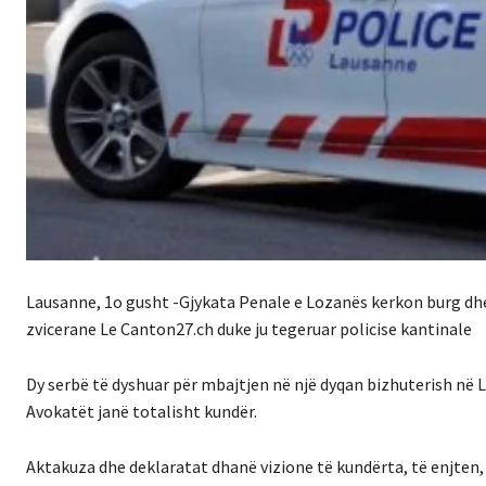
Lausanne, 1o gusht -Gjykata Penale e Lozanës kerkon burg dhe
zvicerane Le Canton27.ch duke ju tegeruar policise kantinale
Dy serbë të dyshuar për mbajtjen në një dyqan bizhuterish në 
Avokatët janë totalisht kundër.
Aktakuza dhe deklaratat dhanë vizione të kundërta, të enjten, 