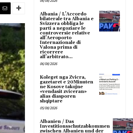
06/08/2026
Albania / L’Accordo
bilaterale tra Albania e
Svizzera obbliga le
parti a negoziare le
controversie relative
all’Aeroporto
Internazionale di
Valona prima di
ricorrere
all’arbitrato...
06/08/2026
Koleget nga Zvicra,
gazetaret e 20Minuten
ne Kosove takojne
«vendasit zviceran»
alias diasporen
shqiptare
05/08/2026
Albanien / Das
Investitionsschutzabkommen
zwischen Albanien und der