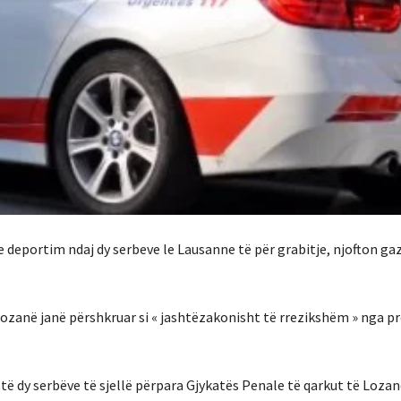
 deportim ndaj dy serbeve le Lausanne të për grabitje, njofton ga
Lozanë janë përshkruar si « jashtëzakonisht të rrezikshëm » nga pr
të dy serbëve të sjellë përpara Gjykatës Penale të qarkut të Lozan