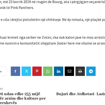
, më 23 korrik 2019 në rrugën de Bourg, ata i përgjigjen veçanëris
anik të Pink Panthers.
 cila i drejtoi pistoletën një shitëseje. Në dy minuta, një plaçkë p
htuar krimet nga serber ne Zvicer, cka nuk kalon jave te mos arres
m me numrin e komunitetit shqiptare (kater here me shume se ai ser
er
nt
ti ndan edhe 255 mijë
Bujari dhe Atdhetari- Laz
për arsim dhe kulture per
Preshevës