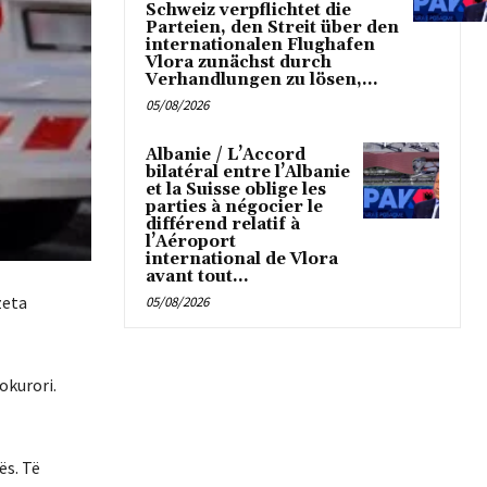
Schweiz verpflichtet die
Parteien, den Streit über den
internationalen Flughafen
Vlora zunächst durch
Verhandlungen zu lösen,...
05/08/2026
Albanie / L’Accord
bilatéral entre l’Albanie
et la Suisse oblige les
parties à négocier le
différend relatif à
l’Aéroport
international de Vlora
avant tout...
zeta
05/08/2026
okurori.
ës. Të