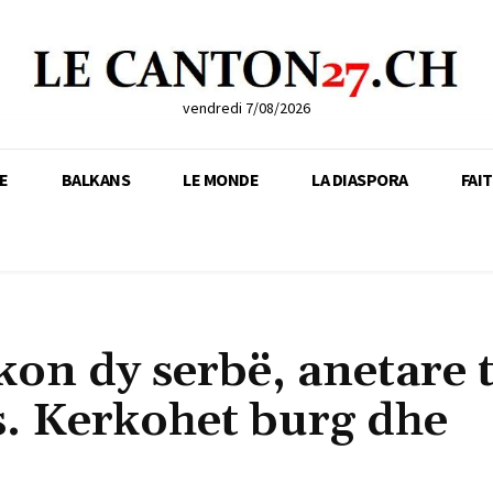
vendredi 7/08/2026
E
BALKANS
LE MONDE
LA DIASPORA
FAI
kon dy serbë, anetare 
s. Kerkohet burg dhe