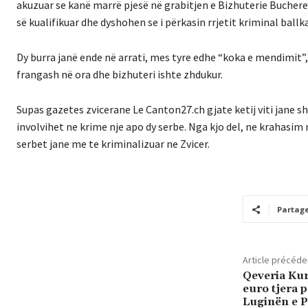
akuzuar se kanë marrë pjesë në grabitjen e Bizhuterie Bucherer
së kualifikuar dhe dyshohen se i përkasin rrjetit kriminal ballk
Dy burra janë ende në arrati, mes tyre edhe “koka e mendimit”, e
frangash në ora dhe bizhuteri ishte zhdukur.
Supas gazetes zvicerane Le Canton27.ch gjate ketij viti jane s
involvihet ne krime nje apo dy serbe. Nga kjo del, ne krahasi
serbet jane me te kriminalizuar ne Zvicer.
Partag
Article précéde
Qeveria Kur
euro tjera 
Luginën e 