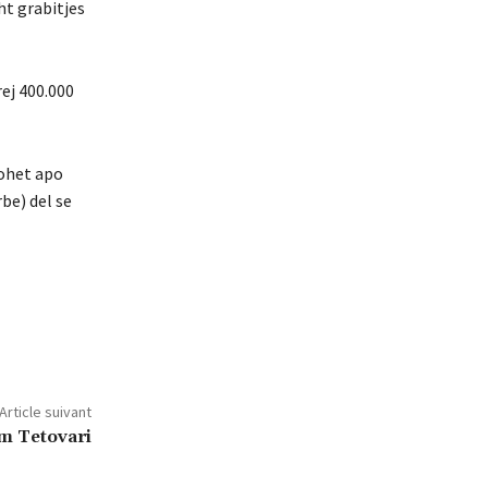
ht grabitjes
rej 400.000
tohet apo
be) del se
Article suivant
im Tetovari