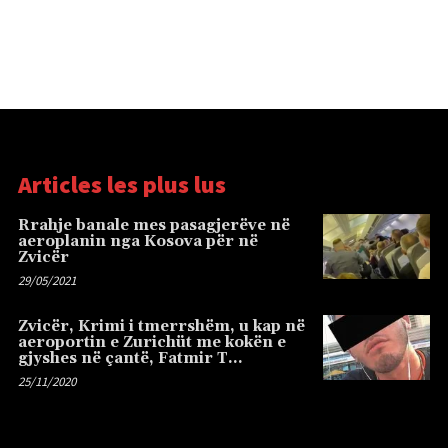
Articles les plus lus
Rrahje banale mes pasagjerëve në
aeroplanin nga Kosova për në
Zvicër
29/05/2021
Zvicër, Krimi i tmerrshëm, u kap në
aeroportin e Zurichüt me kokën e
gjyshes në çantë, Fatmir T…
25/11/2020