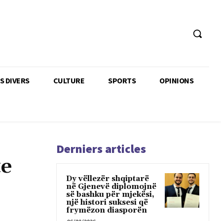
TS DIVERS
CULTURE
SPORTS
OPINIONS
Derniers articles
te
Dy vëllezër shqiptarë
në Gjenevë diplomojnë
së bashku për mjekësi,
një histori suksesi që
frymëzon diasporën