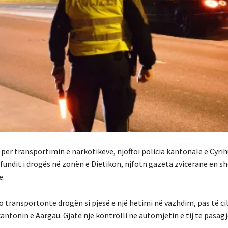
 për transportimin e narkotikëve, njoftoi policia kantonale e Cyrih
i fundit i drogës në zonën e Dietikon, njfotn gazeta zvicerane en s
e.
o transportonte drogën si pjesë e një hetimi në vazhdim, pas të cili
ntonin e Aargau. Gjatë një kontrolli në automjetin e tij të pasagj