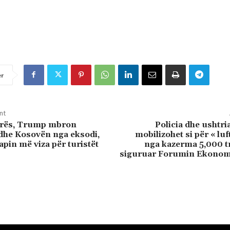
er
nt
crës, Trump mbron
Policia dhe ushtri
dhe Kosovën nga eksodi,
mobilizohet si për « luf
pin më viza për turistët
nga kazerma 5,000 t
siguruar Forumin Ekonom