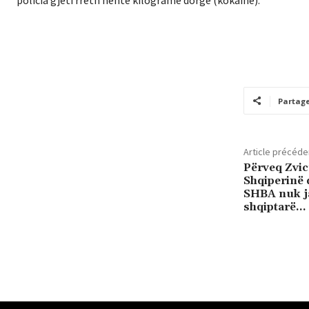
Partag
Article précéde
Përveq Zvi
Shqiperinë 
SHBA nuk ja
shqiptarë…