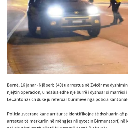
Bernë, 16 janar -Një serb (43) u arrestua në Zvicër me dyshimin
njëjtin operacion, u ndalua edhe një burrë i dyshuar si marrësi 
LeCanton27.ch duke ju referuar burimeve nga policia kantonal
Policia zvcerane kane arritur të identifikojne të dyshuarin që p
arrestua të mërkurën në mëngjes në qytetin Birmenstorf, në ka
policia gjeti rreth nëntë kilogramë dorgë (kokainë).