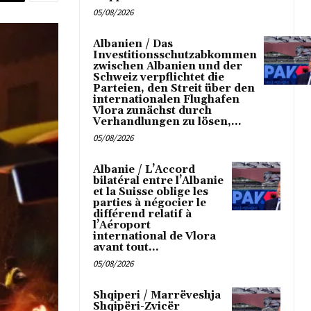
05/08/2026
Albanien / Das
Investitionsschutzabkommen
zwischen Albanien und der
Schweiz verpflichtet die
Parteien, den Streit über den
internationalen Flughafen
Vlora zunächst durch
Verhandlungen zu lösen,...
05/08/2026
Albanie / L’Accord
bilatéral entre l’Albanie
et la Suisse oblige les
parties à négocier le
différend relatif à
l’Aéroport
international de Vlora
avant tout...
05/08/2026
Shqiperi / Marrëveshja
Shqipëri-Zvicër