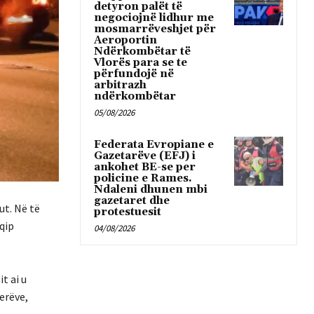
detyron palët të
negociojnë lidhur me
mosmarrëveshjet për
Aeroportin
Ndërkombëtar të
Vlorës para se te
përfundojë në
arbitrazh
ndërkombëtar
05/08/2026
Federata Evropiane e
Gazetarëve (EFJ) i
ankohet BE-se per
policine e Rames.
Ndaleni dhunen mbi
gazetaret dhe
ut. Në të
protestuesit
hqip
04/08/2026
t ai u
erëve,