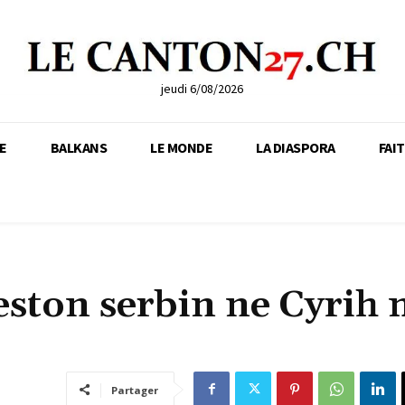
jeudi 6/08/2026
E
BALKANS
LE MONDE
LA DIASPORA
FAI
reston serbin ne Cyrih 
Partager