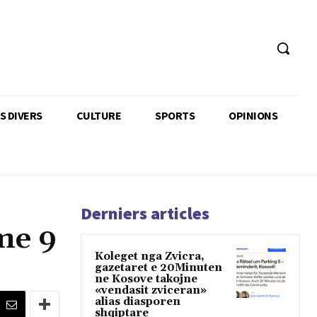
TS DIVERS
CULTURE
SPORTS
OPINIONS
Derniers articles
me 9
Koleget nga Zvicra,
gazetaret e 20Minuten
ne Kosove takojne
«vendasit zviceran»
alias diasporen
shqiptare