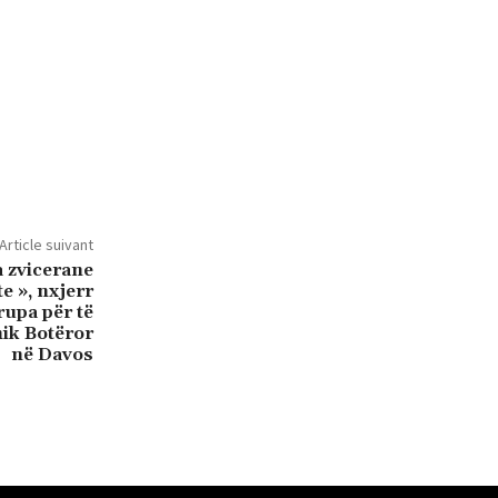
Article suivant
a zvicerane
te », nxjerr
rupa për të
ik Botëror
në Davos