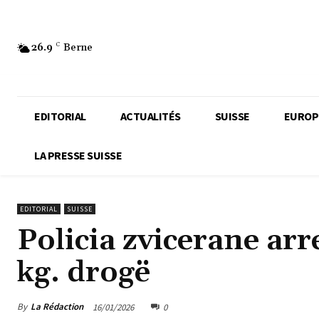
26.9
C
Berne
EDITORIAL
ACTUALITÉS
SUISSE
EUROP
LA PRESSE SUISSE
EDITORIAL
SUISSE
Policia zvicerane ar
kg. drogë
By
La Rédaction
16/01/2026
0