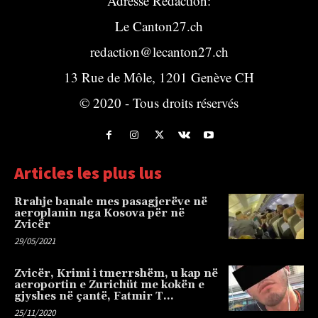
Adresse Rédaction:
Le Canton27.ch
redaction@lecanton27.ch
13 Rue de Môle, 1201 Genève CH
© 2020 - Tous droits réservés
Articles les plus lus
Rrahje banale mes pasagjerëve në
aeroplanin nga Kosova për në
Zvicër
29/05/2021
Zvicër, Krimi i tmerrshëm, u kap në
aeroportin e Zurichüt me kokën e
gjyshes në çantë, Fatmir T…
25/11/2020