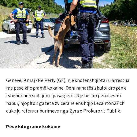
Genevë, 9 maj -Në Perly (GE), një shofer shqiptar u arrestua
me pesë kilogramë kokainë. Qeni nuhatës zbuloi drogën e
fshehur nën sediljen e pasagjerit. Një hetim penal është
hapur, njopfton gazeta zvicerane ens hqip Lecanton27.ch
duke ju referuar burimeve nga Zyra e Prokurorit Publik.
Pesë kilogramë kokainë