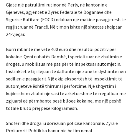
Gjatë një patrullimi rutinor në Perly, në kantonin e
Gjenevës, agjentët e Zyrës Federale të Doganave dhe
Sigurisë Kufitare (FOCD) ndaluan një makinë pasagjerësh të
regjistruar në Francë. Në timon ishte një shtetas shqiptar
24-vjeçar.
Burri mbante me vete 400 euro dhe rezultoi pozitiv për
kokainë. Qeni nuhatës Dembé, i specializuar në zbulimin e
drogës, u mobilizua më pas për të inspektuar automjetin.
Instinktet e tij i lejuan të dallonte një zonë të dyshimtë nën
sediljen e pasagjerit.Një ekip ekspertësh të inspektimit të
automjeteve është thirrur si përforcime. Një shqyrtim i
kujdesshëm zbuloi një sasi të arkëtueshme të rregulluar me
zgjuarsi që përmbante pesë blloqe kokaine, me një peshë
totale bruto prej pesë kilogramësh.
Shoferi dhe droga iu dorëzuan policisë kantonale. Zyra e
Prokurorit Publik ka hapur një hetim penal.