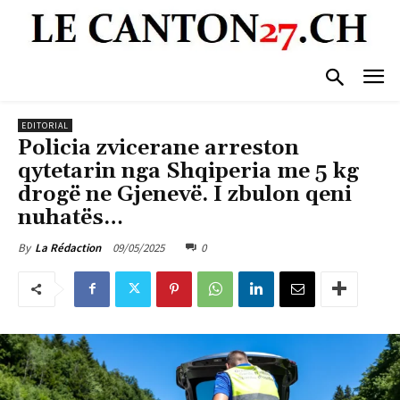
EDITORIAL
Policia zvicerane arreston
qytetarin nga Shqiperia me 5 kg
drogë ne Gjenevë. I zbulon qeni
nuhatës…
09/05/2025
0
By
La Rédaction