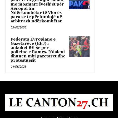
palët të negociojnë lidhur
me mosmarrëveshjet për
Aeroportin
Ndërkombëtar të Vlorës
para se te përfundojë në
arbitrazh ndërkombëtar
05/08/2026
Federata Evropiane e
Gazetarëve (EFJ) i
ankohet BE-se per
policine e Rames. Ndaleni
dhunen mbi gazetaret dhe
protestuesit
04/08/2026