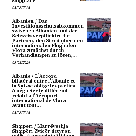
shqiptare
05/08/2026
Albanien / Das
Investitionsschutzabkommen
zwischen Albanien und der
Schweiz verpflichtet die
Parteien, den Streit über den
internationalen Flughafen
Vlora zunächst durch
Verhandlungen zu lösen,...
05/08/2026
Albanie / L’Accord
bilatéral entre l’Albanie et
la Suisse oblige les parties
à négocier le différend
relatif à l’Aéroport
international de Vlora
avant tout...
05/08/2026
Shqiperi / Marrëveshja
Shqipëri-Zvicër detyron