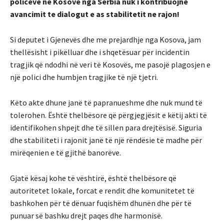
policeve ne Kosove nga Serbia nuk i kontribuojne
avancimit te dialogut e as stabilitetit ne rajon!
Si deputet i Gjenevës dhe me prejardhje nga Kosova, jam
thellësisht i pikëlluar dhe i shqetësuar për incidentin
tragjik që ndodhi në veri të Kosovës, me pasojë plagosjen e
një polici dhe humbjen tragjike të një tjetri.
Këto akte dhune janë të papranueshme dhe nuk mund të
tolerohen. Është thelbësore që përgjegjësit e këtij akti të
identifikohen shpejt dhe të sillen para drejtësisë. Siguria
dhe stabiliteti i rajonit janë të një rëndësie të madhe për
mirëqenien e të gjithë banorëve.
Gjatë kësaj kohe të vështirë, është thelbësore që
autoritetet lokale, forcat e rendit dhe komunitetet të
bashkohen për të dënuar fuqishëm dhunën dhe për të
punuar së bashku drejt paqes dhe harmonisë.