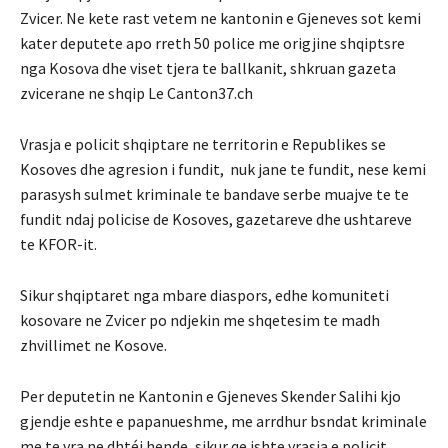
Zvicer. Ne kete rast vetem ne kantonin e Gjeneves sot kemi
kater deputete apo rreth 50 police me origjine shqiptsre
nga Kosova dhe viset tjera te ballkanit, shkruan gazeta
zvicerane ne shqip Le Canton37.ch
Vrasja e policit shqiptare ne territorin e Republikes se
Kosoves dhe agresion i fundit, nuk jane te fundit, nese kemi
parasysh sulmet kriminale te bandave serbe muajve te te
fundit ndaj policise de Kosoves, gazetareve dhe ushtareve
te KFOR-it.
Sikur shqiptaret nga mbare diaspors, edhe komuniteti
kosovare ne Zvicer po ndjekin me shqetesim te madh
zhvillimet ne Kosove.
Per deputetin ne Kantonin e Gjeneves Skender Salihi kjo
gjendje eshte e papanueshme, me arrdhur bsndat kriminale
me te vra ne dhtéi hende, sikur qe ishte vrasja e policit