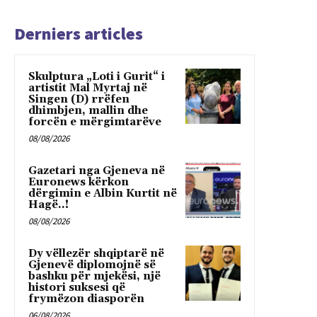
Derniers articles
Skulptura „Loti i Gurit“ i
artistit Mal Myrtaj në
Singen (D) rrëfen
dhimbjen, mallin dhe
forcën e mërgimtarëve
08/08/2026
Gazetari nga Gjeneva në
Euronews kërkon
dërgimin e Albin Kurtit në
Hagë..!
08/08/2026
Dy vëllezër shqiptarë në
Gjenevë diplomojnë së
bashku për mjekësi, një
histori suksesi që
frymëzon diasporën
06/08/2026