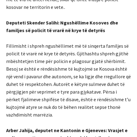
kosovar ne territorin e vete..
Deputeti Skender Salihi: Ngushëllime Kosoves dhe
familjes së policit të vrarë në krye të detyrës
Fillimisht i shpreh ngushëllimet më të sinqerta familjes së
policit të vrarë në krye të detyrës. Gjithashtu shpreh gjithë
mbështetjen time për policin e plagosur gjatë shërbimit.
Besoj se është e rëndësishme të kujtojmë se Kosova është
një vend i pavarur dhe autonom, se ka ligje dhe rregullore që
duhet të respektohen. Autorët e këtyre sulmeve duhet të
përgjigjen për veprimet e tyre para gjykatave. Përsa i
përket fjalimeve shpifëse të disave, është e rëndësishme t’u
kujtojmë atyre se nuk do të bëhen realitet sepse thonë
vazhdimisht marrëzia.
Arber Jahija, deputet ne Kantonin e Gjeneves: Vrasjet e