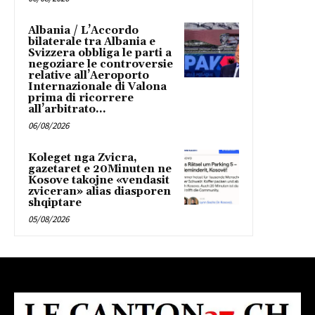
Albania / L’Accordo
bilaterale tra Albania e
Svizzera obbliga le parti a
negoziare le controversie
relative all’Aeroporto
Internazionale di Valona
prima di ricorrere
all’arbitrato...
06/08/2026
Koleget nga Zvicra,
gazetaret e 20Minuten ne
Kosove takojne «vendasit
zviceran» alias diasporen
shqiptare
05/08/2026