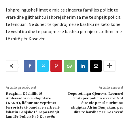
I shprej ngushëllimet e mia te sinqerta familjes policit te
vrare dhe gjithashtu i shprej sherim sa me te shpejt policit
te lenduar . Ne duhet të qëndrojmë së bashku në këto kohë
të vështira dhe të punojmë së bashku për një të ardhme më
të mirë për Kosovën.
Article précédent
Article suivant
Reagim i Këshillit të
Deputeti nga Gjeneva, Leonard
Ambasadorëve Shqiptarë
Ferati per policin e vrare: Sot
(KASH), lidhur me veprimet
dite zie per «leutrimin»
terroriste të bandave serbe në
shqiptar Afrim Bunjakun, per
fshatin Banjske të Leposaviqit
dite te bardha per Kosoven!
kundër Policisë së Kosovës