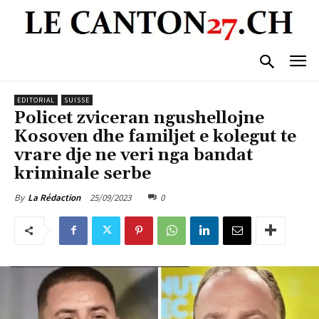
EDITORIAL
SUISSE
Policet zviceran ngushellojne
Kosoven dhe familjet e kolegut te
vrare dje ne veri nga bandat
kriminale serbe
25/09/2023
0
By
La Rédaction