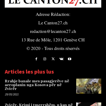
Adresse Rédaction:
Le Canton27.ch
redaction@lecanton27.ch
13 Rue de Môle, 1201 Genève CH
© 2020 - Tous droits réservés
Articles les plus lus
Rrahje banale mes pasagjerëve në
aeroplanin nga Kosova për në
Zvicër
29/05/2021
Zvicër, Krimi i tmerrshëm, u kap në