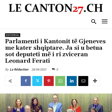
EDITORIAL
Parlamenti i Kantonit të Gjeneves
me kater shqiptare. Ja si u betua
sot deputeti më i ri zviceran
Leonard Ferati
28/04/2023
0
By
La Rédaction