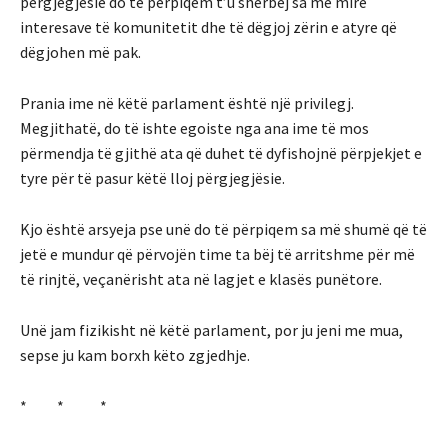
përgjegjësie do të përpiqem t’u shërbej sa më mirë
interesave të komunitetit dhe të dëgjoj zërin e atyre që
dëgjohen më pak.
Prania ime në këtë parlament është një privilegj.
Megjithatë, do të ishte egoiste nga ana ime të mos
përmendja të gjithë ata që duhet të dyfishojnë përpjekjet e
tyre për të pasur këtë lloj përgjegjësie.
Kjo është arsyeja pse unë do të përpiqem sa më shumë që të
jetë e mundur që përvojën time ta bëj të arritshme për më
të rinjtë, veçanërisht ata në lagjet e klasës punëtore.
Unë jam fizikisht në këtë parlament, por ju jeni me mua,
sepse ju kam borxh këto zgjedhje.
* * *