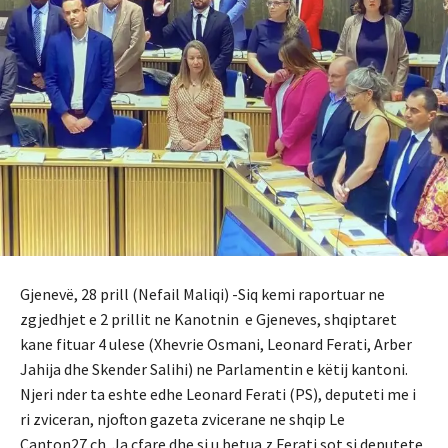
Gjenevë, 28 prill (Nefail Maliqi) -Siq kemi raportuar ne
zgjedhjet e 2 prillit ne Kanotnin e Gjeneves, shqiptaret
kane fituar 4 ulese (Xhevrie Osmani, Leonard Ferati, Arber
Jahija dhe Skender Salihi) ne Parlamentin e këtij kantoni.
Njeri nder ta eshte edhe Leonard Ferati (PS), deputeti me i
ri zviceran, njofton gazeta zvicerane ne shqip Le
Canton27.ch. Ja cfare dhe si u betua z.Ferati sot si deputete