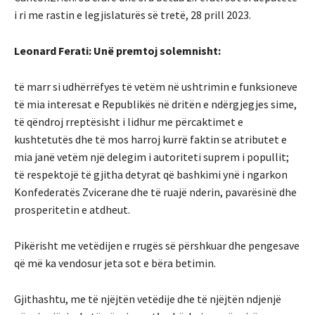
i ri me rastin e legjislaturës së tretë, 28 prill 2023.
Leonard Ferati: Unë premtoj solemnisht:
të marr si udhërrëfyes të vetëm në ushtrimin e funksioneve
të mia interesat e Republikës në dritën e ndërgjegjes sime,
të qëndroj rreptësisht i lidhur me përcaktimet e
kushtetutës dhe të mos harroj kurrë faktin se atributet e
mia janë vetëm një delegim i autoriteti suprem i popullit;
të respektojë të gjitha detyrat që bashkimi ynë i ngarkon
Konfederatës Zvicerane dhe të ruajë nderin, pavarësinë dhe
prosperitetin e atdheut.
Pikërisht me vetëdijen e rrugës së përshkuar dhe pengesave
që më ka vendosur jeta sot e bëra betimin.
Gjithashtu, me të njëjtën vetëdije dhe të njëjtën ndjenjë