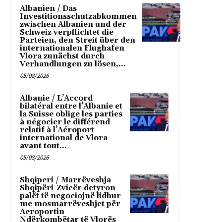
Albanien / Das
Investitionsschutzabkommen
zwischen Albanien und der
Schweiz verpflichtet die
Parteien, den Streit über den
internationalen Flughafen
Vlora zunächst durch
Verhandlungen zu lösen,...
05/08/2026
Albanie / L’Accord
bilatéral entre l’Albanie et
la Suisse oblige les parties
à négocier le différend
relatif à l’Aéroport
international de Vlora
avant tout...
05/08/2026
Shqiperi / Marrëveshja
Shqipëri-Zvicër detyron
palët të negociojnë lidhur
me mosmarrëveshjet për
Aeroportin
Ndërkombëtar të Vlorës