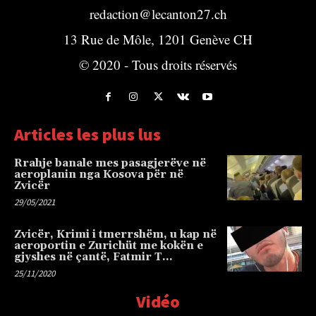
redaction@lecanton27.ch
13 Rue de Môle, 1201 Genève CH
© 2020 - Tous droits réservés
Articles les plus lus
Rrahje banale mes pasagjerëve në
aeroplanin nga Kosova për në
Zvicër
29/05/2021
Zvicër, Krimi i tmerrshëm, u kap në
aeroportin e Zurichüt me kokën e
gjyshes në çantë, Fatmir T…
25/11/2020
Vidéo