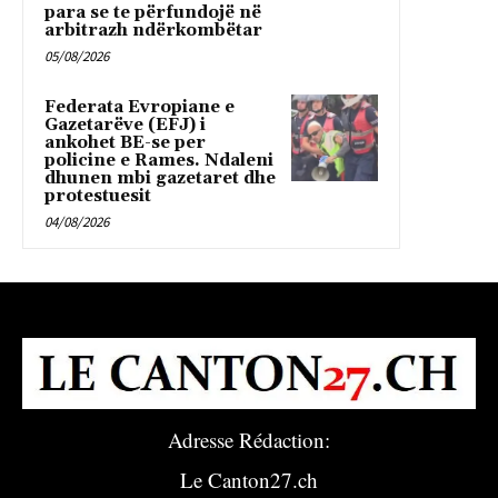
para se te përfundojë në
arbitrazh ndërkombëtar
05/08/2026
Federata Evropiane e
Gazetarëve (EFJ) i
ankohet BE-se per
policine e Rames. Ndaleni
dhunen mbi gazetaret dhe
protestuesit
04/08/2026
Adresse Rédaction:
Le Canton27.ch