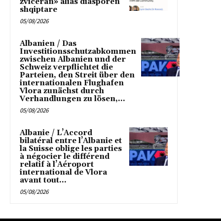
zviceran» alias diasporen
shqiptare
05/08/2026
Albanien / Das
Investitionsschutzabkommen
zwischen Albanien und der
Schweiz verpflichtet die
Parteien, den Streit über den
internationalen Flughafen
Vlora zunächst durch
Verhandlungen zu lösen,...
05/08/2026
Albanie / L’Accord
bilatéral entre l’Albanie et
la Suisse oblige les parties
à négocier le différend
relatif à l’Aéroport
international de Vlora
avant tout...
05/08/2026