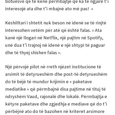
botuesve që të kenë përmbajtje që ka të ngjarë t’i
interesojë ata dhe t’i mbajnë ato më pas! »
Këshilltari i shtetit nuk beson në idenë se të rinjtë
interesohen vetëm për atë që është falas. « Ata
kanë një llogari në Netflix, një pajtim në Spotify,
unë dua t’i trajnoj në idenë e një shtypi të paguar
dhe të thyej shishen falas ».
Një përvojë pilot në rreth njëzet institucione të
arsimit të detyrueshëm dhe post-të detyrueshëm
do të bëjë të mundur krijimin e « paketave
mediatike » që përmbajnë disa pajtime në tituj të
ndryshëm Vaud, rajonalë dhe lokalë. Përmbajtja e
këtyre paketave dhe zgjedhja e mediave që do t’i
përbëjnë ato do të bazohen në kriteret arsimore