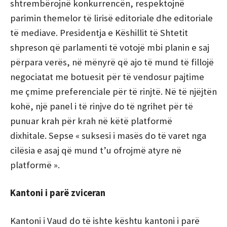
shtrembërojnë konkurrencën, respektojnë
parimin themelor të lirisë editoriale dhe editoriale
të mediave. Presidentja e Këshillit të Shtetit
shpreson që parlamenti të votojë mbi planin e saj
përpara verës, në mënyrë që ajo të mund të fillojë
negociatat me botuesit për të vendosur pajtime
me çmime preferenciale për të rinjtë. Në të njëjtën
kohë, një panel i të rinjve do të ngrihet për të
punuar krah për krah në këtë platformë
dixhitale.
Sepse « suksesi i masës do të varet nga
cilësia e asaj që mund t’u ofrojmë atyre në
platformë ».
Kantoni i parë zviceran
Kantoni i Vaud do të ishte kështu kantoni i parë