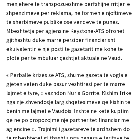
menjëherë të transpozueshme përfshijnë rritjen e
shpenzimeve për reklama, në formën e njoftimeve
të shërbimeve publike ose vendeve të punës.
Mbështetja për agjensinë Keystone-ATS ofrohet
gjithashtu duke marrë përsipër financiarisht
ekuivalentin e një posti të gazetarit me kohë të
plotë për të mbuluar çështjet aktuale në Vaud.
« Përballë krizës së ATS, shumë gazeta të vogla e
gjetën veten duke pasur vështirësi për të marrë
lajmet e tyre, » vazhdon Nuria Gorrite. Kishim frikë
nga një zhvendosje larg shqetësimeve që kishin të
bënin me lajmet e Vaudois. Inshtë në këtë kuptim
që ne po propozojmë një partneritet financiar me
agjencinë « . Trajnimi i gazetarëve të ardhshëm do
të mbështetet gjithashtu nga pagesa e tarifave të