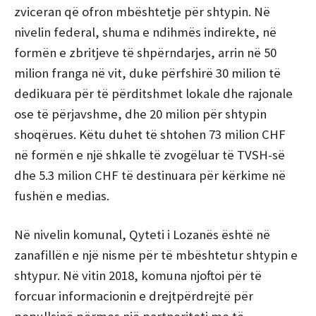
zviceran që ofron mbështetje për shtypin.
Në
nivelin federal, shuma e ndihmës indirekte, në
formën e zbritjeve të shpërndarjes, arrin në 50
milion franga në vit, duke përfshirë 30 milion të
dedikuara për të përditshmet lokale dhe rajonale
ose të përjavshme, dhe 20 milion për shtypin
shoqërues.
Këtu duhet të shtohen 73 milion CHF
në formën e një shkalle të zvogëluar të TVSH-së
dhe 5.3 milion CHF të destinuara për kërkime në
fushën e medias.
Në nivelin komunal, Qyteti i Lozanës është në
zanafillën e një nisme për të mbështetur shtypin e
shtypur.
Në vitin 2018, komuna njoftoi për të
forcuar informacionin e drejtpërdrejtë për