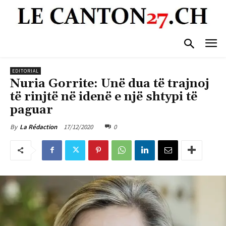
EDITORIAL
Nuria Gorrite: Unë dua të trajnoj
të rinjtë në idenë e një shtypi të
paguar
17/12/2020
0
By
La Rédaction