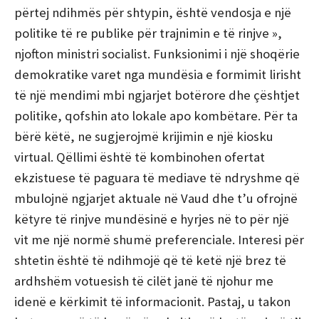
përtej ndihmës për shtypin, është vendosja e një
politike të re publike për trajnimin e të rinjve »,
njofton ministri socialist. Funksionimi i një shoqërie
demokratike varet nga mundësia e formimit lirisht
të një mendimi mbi ngjarjet botërore dhe çështjet
politike, qofshin ato lokale apo kombëtare. Për ta
bërë këtë, ne sugjerojmë krijimin e një kiosku
virtual. Qëllimi është të kombinohen ofertat
ekzistuese të paguara të mediave të ndryshme që
mbulojnë ngjarjet aktuale në Vaud dhe t’u ofrojnë
këtyre të rinjve mundësinë e hyrjes në to për një
vit me një normë shumë preferenciale. Interesi për
shtetin është të ndihmojë që të ketë një brez të
ardhshëm votuesish të cilët janë të njohur me
idenë e kërkimit të informacionit. Pastaj, u takon