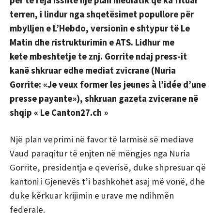
për të reja Isshtë një plan mediatik që ka fituar
terren, i lindur nga shqetësimet popullore për
mbylljen e L’Hebdo, versionin e shtypur të Le
Matin dhe ristrukturimin e ATS. Lidhur me
kete
mbeshtetje te znj. Gorrite ndaj press-it
kanë shkruar edhe mediat zvicrane (
Nuria
Gorrite: «Je veux former les jeunes à l’idée d’une
presse payante»), shkruan
gazeta zvicerane në
shqip « Le Canton27.ch »
Një plan veprimi në favor të larmisë së mediave
Vaud paraqitur të enjten në mëngjes nga Nuria
Gorrite, presidentja e qeverisë, duke shpresuar që
kantoni i Gjenevës t’i bashkohet asaj më vonë, dhe
duke kërkuar krijimin e urave me ndihmën
federale.