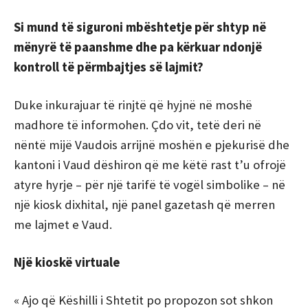
Si mund të siguroni mbështetje për shtyp në
mënyrë të paanshme dhe pa kërkuar ndonjë
kontroll të përmbajtjes së lajmit?
Duke inkurajuar të rinjtë që hyjnë në moshë
madhore të informohen. Çdo vit, tetë deri në
nëntë mijë Vaudois arrijnë moshën e pjekurisë dhe
kantoni i Vaud dëshiron që me këtë rast t’u ofrojë
atyre hyrje – për një tarifë të vogël simbolike – në
një kiosk dixhital, një panel gazetash që merren
me lajmet e Vaud.
Një kioskë virtuale
« Ajo që Këshilli i Shtetit po propozon sot shkon