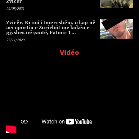
Zvicër
29/05/2021
Zvicër, Krimi i tmerrshëm, u kap në
aeroportin e Zurichüt me kokën e
gjyshes në çantë, Fatmir T…
25/11/2020
Vidéo