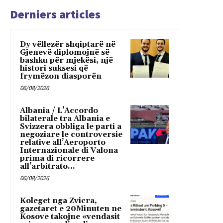
Derniers articles
Dy vëllezër shqiptarë në
Gjenevë diplomojnë së
bashku për mjekësi, një
histori suksesi që
frymëzon diasporën
06/08/2026
Albania / L’Accordo
bilaterale tra Albania e
Svizzera obbliga le parti a
negoziare le controversie
relative all’Aeroporto
Internazionale di Valona
prima di ricorrere
all’arbitrato...
06/08/2026
Koleget nga Zvicra,
gazetaret e 20Minuten ne
Kosove takojne «vendasit