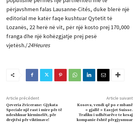
popullsinë përmes një partneriteti me të
përjavshmen falas Lausanne-Cités, duke blerë një
editorial me katër faqe kushtuar Qytetit të
Lozanës, 22 herë në vit, për një
kosto prej 170,000
franga dhe një kohëzgjatje prej pesë
vjetësh./
24Heures
Article précédent
Article suivant
Qeveria Zvicerane: Gjykata
Kosova, vendi që po e mbanë
Speciale një rast i mire për të
« gjallë » Easyjet Suisse.
ndeshkuar kirminelët, për
Trafiku i udhëtarëve te kesaj
drejtësi për viktimave!
kompanie është përgjysmuar