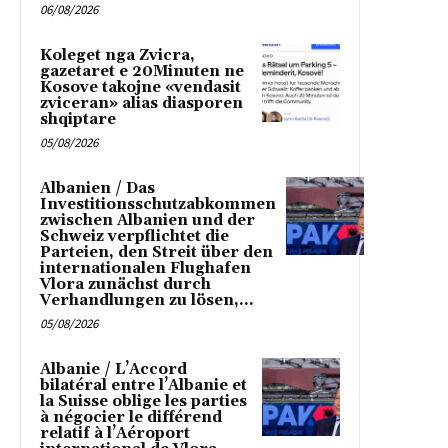
06/08/2026
Koleget nga Zvicra,
gazetaret e 20Minuten ne
Kosove takojne «vendasit
zviceran» alias diasporen
shqiptare
05/08/2026
Albanien / Das
Investitionsschutzabkommen
zwischen Albanien und der
Schweiz verpflichtet die
Parteien, den Streit über den
internationalen Flughafen
Vlora zunächst durch
Verhandlungen zu lösen,...
05/08/2026
Albanie / L’Accord
bilatéral entre l’Albanie et
la Suisse oblige les parties
à négocier le différend
relatif à l’Aéroport