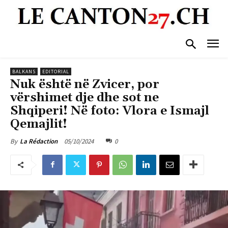
BALKANS
EDITORIAL
Nuk është në Zvicer, por
vërshimet dje dhe sot ne
Shqiperi! Në foto: Vlora e Ismajl
Qemajlit!
05/10/2024
0
By
La Rédaction