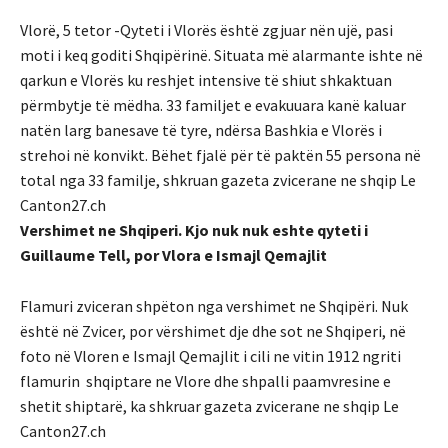
Vlorë, 5 tetor -Qyteti i Vlorës është zgjuar nën ujë, pasi
moti i keq goditi Shqipërinë. Situata më alarmante ishte në
qarkun e Vlorës ku reshjet intensive të shiut shkaktuan
përmbytje të mëdha. 33 familjet e evakuuara kanë kaluar
natën larg banesave të tyre, ndërsa Bashkia e Vlorës i
strehoi në konvikt. Bëhet fjalë për të paktën 55 persona në
total nga 33 familje, shkruan gazeta zvicerane ne shqip Le
Canton27.ch
Vershimet ne Shqiperi. Kjo nuk nuk eshte qyteti i
Guillaume Tell, por Vlora e Ismajl Qemajlit
Flamuri zviceran shpëton nga vershimet ne Shqipëri. Nuk
është në Zvicer, por vërshimet dje dhe sot ne Shqiperi, në
foto në Vloren e Ismajl Qemajlit i cili ne vitin 1912 ngriti
flamurin shqiptare ne Vlore dhe shpalli paamvresine e
shetit shiptarë, ka shkruar gazeta zvicerane ne shqip Le
Canton27.ch