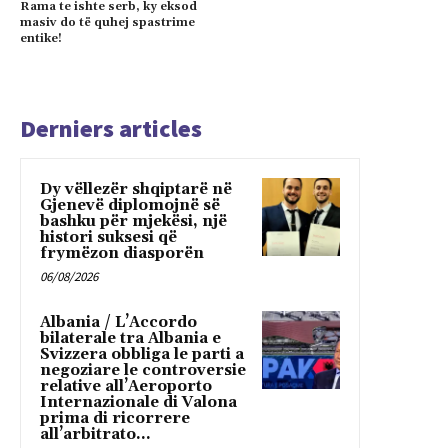
Rama te ishte serb, ky eksod
masiv do të quhej spastrime
entike!
Derniers articles
Dy vëllezër shqiptarë në
Gjenevë diplomojnë së
bashku për mjekësi, një
histori suksesi që
frymëzon diasporën
06/08/2026
Albania / L’Accordo
bilaterale tra Albania e
Svizzera obbliga le parti a
negoziare le controversie
relative all’Aeroporto
Internazionale di Valona
prima di ricorrere
all’arbitrato...