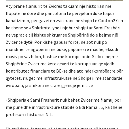
Aty prane flamurit te Zvicres takuam nje historian me
llopate ne dore dhe pantolona te përvjelura duke hapur
kanalizimin, për gazetën zvicerane ne shqip Le Canton27.ch
ka thene se « Shkrimtai yne i njohur shqiptar Sami Frashëri
ne veprat e tij kishte shkruar se Shqipërinë do e bëjme një
Zvicër të dytë! Por kishe gabuar forte, ne sot nuk po
mundmei të ngopemi me bukë, papunesi e madhe, eksodi
masiv po vazhdon, bashke me korrupcionin. Si do e bejme
Shqipërine Zvicer me kete qeveri te korruptuar, qe vjedh
kontributet financiare te BE-se dhe ato nderkombëatre për
qytetet, rruget me infrastrukutre ne Shqiperi me standarde
evropain, ja shikoni ne cfare gjendje jemi… »
«Shqiperia e Sami Frasherit nuk behet Zvicer me flamuj por
me pune dhe infrastrukture stabile o Edi Rama!.. », ka thënë
profesori i historisë N.L.