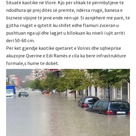
Situatë kaotike në Vlorë. Kjo për shkak të përmbytjeve të
ndodhura që prej ditës së premte, ndërsa rrugë, banesa e
biznese vijojnë të jenë ende nën ujë. Si asnjëherë më parë, të
gjitha rrugët e qytetit ku shifet edhe flamuri zvceran u
pushtuan nga uji dhe lagjet u bllokuan ku niveli i ujit arriti
deri 50-60 cm.
Për ket gjendje kaotike qyetaret e Volres dhe sqhieprise
akuzojne Qverine e Edi Ramës e cila ka bere infrastrukture
formale,s hume te dobët.