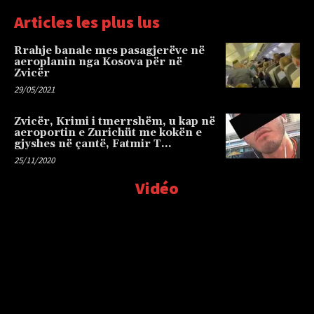
Articles les plus lus
Rrahje banale mes pasagjerëve në
aeroplanin nga Kosova për në
Zvicër
29/05/2021
Zvicër, Krimi i tmerrshëm, u kap në
aeroportin e Zurichüt me kokën e
gjyshes në çantë, Fatmir T…
25/11/2020
Vidéo