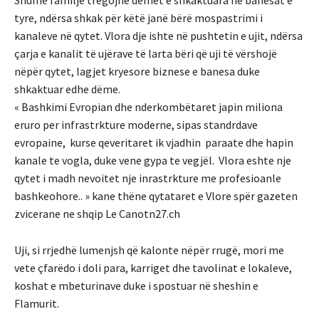
Shumë familje tregojnë dëmet e shkaktuara në banesat e
tyre, ndërsa shkak për këtë janë bërë mospastrimi i
kanaleve në qytet. Vlora dje ishte në pushtetin e ujit, ndërsa
çarja e kanalit të ujërave të larta bëri që uji të vërshojë
nëpër qytet, lagjet kryesore biznese e banesa duke
shkaktuar edhe dëme.
« Bashkimi Evropian dhe nderkombëtaret japin miliona
eruro per infrastrkture moderne, sipas standrdave
evropaine, kurse qeveritaret ik vjadhin paraate dhe hapin
kanale te vogla, duke vene gypa te vegjël. Vlora eshte nje
qytet i madh nevoitet nje inrastrkture me profesioanle
bashkeohore.. » kane thëne qytataret e Vlore spër gazeten
zvicerane ne shqip Le Canotn27.ch
Uji, si rrjedhë lumenjsh që kalonte nëpër rrugë, mori me
vete çfarëdo i doli para, karriget dhe tavolinat e lokaleve,
koshat e mbeturinave duke i spostuar në sheshin e
Flamurit.