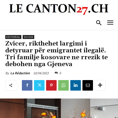
EDITORIAL
SUISSE
Zvicer, rikthehet largimi i
detyruar për emigrantet ilegalë.
Tri familje kosovare ne rrezik te
debohen nga Gjeneva
10/04/2023
0
By
La Rédaction