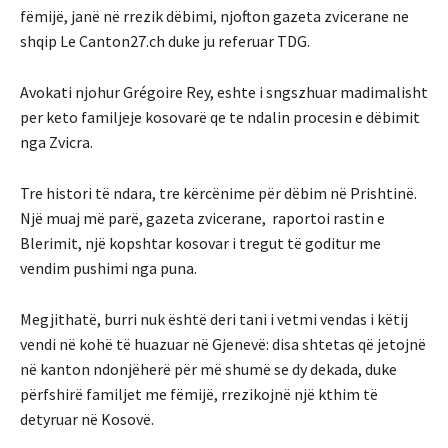
fëmijë, janë në rrezik dëbimi, njofton gazeta zvicerane ne
shqip Le Canton27.ch duke ju referuar TDG.
Avokati njohur Grégoire Rey, eshte i sngszhuar madimalisht
per keto familjeje kosovarë qe te ndalin procesin e dëbimit
nga Zvicra.
Tre histori të ndara, tre kërcënime për dëbim në Prishtinë.
Një muaj më parë, gazeta zvicerane, raportoi rastin e
Blerimit, një kopshtar kosovar i tregut të goditur me
vendim pushimi nga puna.
Megjithatë, burri nuk është deri tani i vetmi vendas i këtij
vendi në kohë të huazuar në Gjenevë: disa shtetas që jetojnë
në kanton ndonjëherë për më shumë se dy dekada, duke
përfshirë familjet me fëmijë, rrezikojnë një kthim të
detyruar në Kosovë.