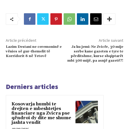
Article précédent
Article suivant
Lazim Destani ne ceremoninë e
Ja ku jemi: Ne Zvicër, 30 mije
vënies së gur-themelit të
serbe kane gazeten e tyre te
Korridorit 8 në Tetovë
përditshme, kurse shqiptarët
mbi 300 mijë, pa asnjë gazetë?!
Derniers articles
Kosovarja humbi te
drejten e mbeshtetjes
financiare nga Zvicra pse
qëndroi dy dite me shume
jashta vendit