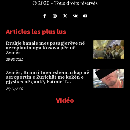
© 2020 - Tous droits réservés
Articles les plus lus
Rrahje banale mes pasagjerëve në
aeroplanin nga Kosova për në
Zvicër
29/05/2021
Zvicër, Krimi i tmerrshëm, u kap në
aeroportin e Zurichüt me kokën e
gjyshes në çantë, Fatmir T…
25/11/2020
Vidéo