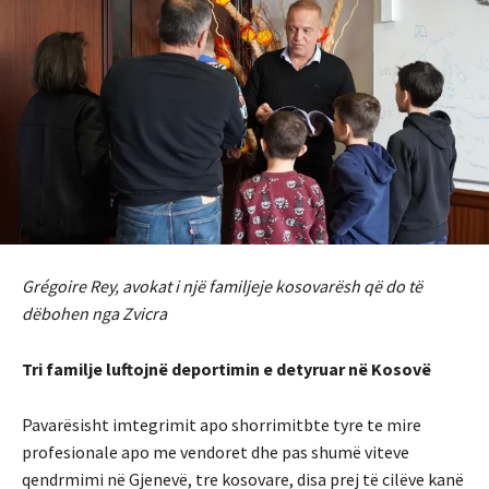
Grégoire Rey, avokat i një familjeje kosovarësh që do të
dëbohen nga Zvicra
Tri familje luftojnë deportimin e detyruar në Kosovë
Pavarësisht imtegrimit apo shorrimitbte tyre te mire
profesionale apo me vendoret dhe pas shumë viteve
qendrmimi në Gjenevë, tre kosovare, disa prej të cilëve kanë