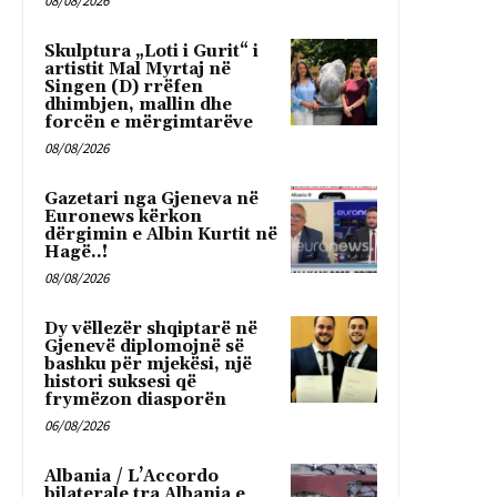
08/08/2026
Skulptura „Loti i Gurit“ i
artistit Mal Myrtaj në
Singen (D) rrëfen
dhimbjen, mallin dhe
forcën e mërgimtarëve
08/08/2026
Gazetari nga Gjeneva në
Euronews kërkon
dërgimin e Albin Kurtit në
Hagë..!
08/08/2026
Dy vëllezër shqiptarë në
Gjenevë diplomojnë së
bashku për mjekësi, një
histori suksesi që
frymëzon diasporën
06/08/2026
Albania / L’Accordo
bilaterale tra Albania e