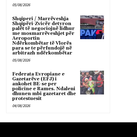
05/08/2026
Shqiperi / Marrëveshja
Shqipëri-Zvicër detyron
palët të negociojnë lidhur
me mosmarrëveshjet për
Aeroportin
Ndërkombëtar të Vlorës
para se te përfundojë në
arbitrazh ndërkombëtar
05/08/2026
Federata Evropiane e
Gazetarëve (EFJ) i
ankohet BE-se per
policine e Rames. Ndaleni
dhunen mbi gazetaret dhe
protestuesit
04/08/2026