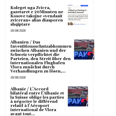
Koleget nga Zvicra,
gazetaret e 20Minuten ne
Kosove takojne «vendasit
zviceran» alias diasporen
shqiptare
05/08/2026
Albanien / Das
Investitionsschutzabkommen
zwischen Albanien und der
Schweiz verpflichtet die
Parteien, den Streit über den
internationalen Flughafen
Vlora zunächst durch
Verhandlungen zu lösen,...
05/08/2026
Albanie / L’Accord
bilatéral entre l’Albanie et
la Suisse oblige les parties
à négocier le différend
relatif à l’Aéroport
international de Vlora
avant tout...