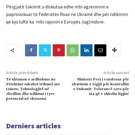
Përgjatë takimit u diskutua edhe mbi agresionin e
paprovokuar të Federatës Ruse në Ukrainë dhe për ndikimin
që kjo luftë ka mbi rajonin e Evropës Juglindore.
Article précédent
Article suivant
Të shtunen e ardhshme ne
Ministri Peci i vendosur për
Prishtine mbahet tribunë me
zbatimin e Ligjit për kontrollin
temen: Teknologjitë në
e Duhanit: Tolerancë zero për
zhvillim dhe ndikimi i tyre
ata që e shkelin ligjin!
potencial në ekonomi
Derniers articles