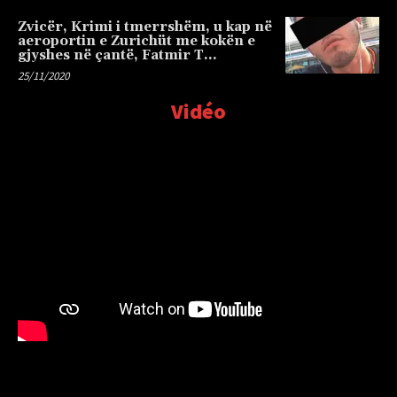
Zvicër, Krimi i tmerrshëm, u kap në
aeroportin e Zurichüt me kokën e
gjyshes në çantë, Fatmir T…
25/11/2020
Vidéo