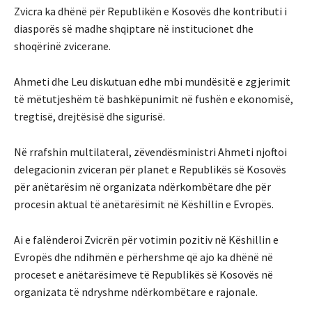
Zvicra ka dhënë për Republikën e Kosovës dhe kontributi i
diasporës së madhe shqiptare në institucionet dhe
shoqërinë zvicerane.
Ahmeti dhe Leu diskutuan edhe mbi mundësitë e zgjerimit
të mëtutjeshëm të bashkëpunimit në fushën e ekonomisë,
tregtisë, drejtësisë dhe sigurisë.
Në rrafshin multilateral, zëvendësministri Ahmeti njoftoi
delegacionin zviceran për planet e Republikës së Kosovës
për anëtarësim në organizata ndërkombëtare dhe për
procesin aktual të anëtarësimit në Këshillin e Evropës.
Ai e falënderoi Zvicrën për votimin pozitiv në Këshillin e
Evropës dhe ndihmën e përhershme që ajo ka dhënë në
proceset e anëtarësimeve të Republikës së Kosovës në
organizata të ndryshme ndërkombëtare e rajonale.