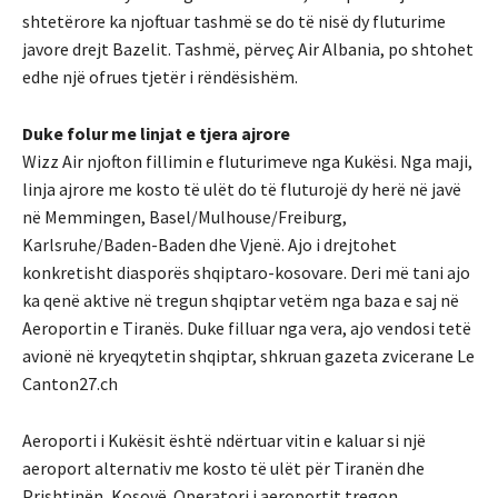
shtetërore ka njoftuar tashmë se do të nisë dy fluturime
javore drejt Bazelit. Tashmë, përveç Air Albania, po shtohet
edhe një ofrues tjetër i rëndësishëm.
Duke folur me linjat e tjera ajrore
Wizz Air njofton fillimin e fluturimeve nga Kukësi. Nga maji,
linja ajrore me kosto të ulët do të fluturojë dy herë në javë
në Memmingen, Basel/Mulhouse/Freiburg,
Karlsruhe/Baden-Baden dhe Vjenë. Ajo i drejtohet
konkretisht diasporës shqiptaro-kosovare. Deri më tani ajo
ka qenë aktive në tregun shqiptar vetëm nga baza e saj në
Aeroportin e Tiranës. Duke filluar nga vera, ajo vendosi tetë
avionë në kryeqytetin shqiptar, shkruan gazeta zvicerane Le
Canton27.ch
Aeroporti i Kukësit është ndërtuar vitin e kaluar si një
aeroport alternativ me kosto të ulët për Tiranën dhe
Prishtinën, Kosovë. Operatori i aeroportit tregon