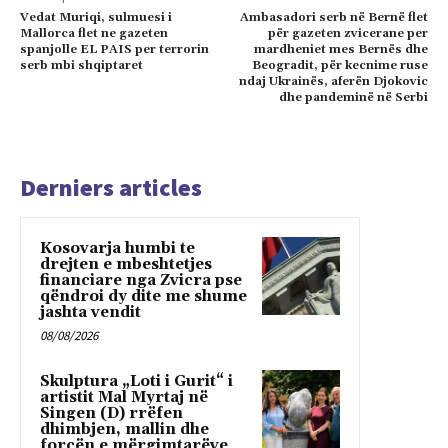
Vedat Muriqi, sulmuesi i
Ambasadori serb në Bernë flet
Mallorca flet ne gazeten
për gazeten zvicerane per
spanjolle EL PAIS per terrorin
mardheniet mes Bernës dhe
serb mbi shqiptaret
Beogradit, për kecnime ruse
ndaj Ukrainës, aferën Djokovic
dhe pandeminë në Serbi
Derniers articles
Kosovarja humbi te
drejten e mbeshtetjes
financiare nga Zvicra pse
qëndroi dy dite me shume
jashta vendit
08/08/2026
Skulptura „Loti i Gurit“ i
artistit Mal Myrtaj në
Singen (D) rrëfen
dhimbjen, mallin dhe
forcën e mërgimtarëve