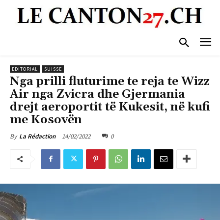
EDITORIAL
SUISSE
Nga prilli fluturime te reja te Wizz
Air nga Zvicra dhe Gjermania
drejt aeroportit të Kukesit, në kufi
me Kosovën
14/02/2022
0
By
La Rédaction