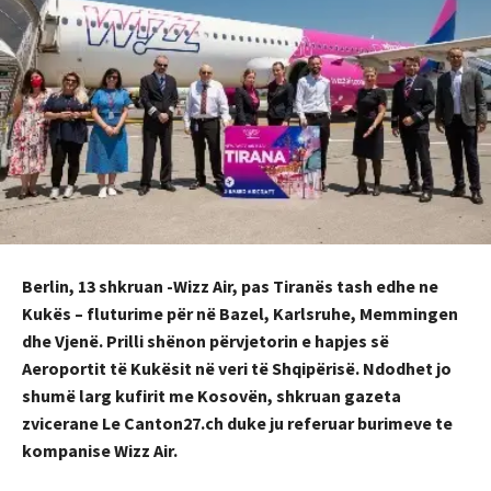
Berlin, 13 shkruan -Wizz Air, pas Tiranës tash edhe ne
Kukës – fluturime për në Bazel, Karlsruhe, Memmingen
dhe Vjenë. Prilli shënon përvjetorin e hapjes së
Aeroportit të Kukësit në veri të Shqipërisë. Ndodhet jo
shumë larg kufirit me Kosovën, shkruan gazeta
zvicerane Le Canton27.ch duke ju referuar burimeve te
kompanise Wizz Air.