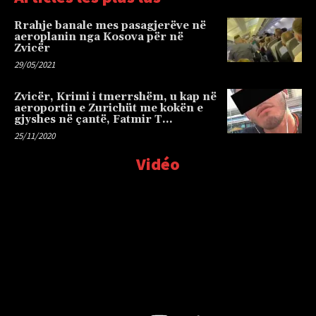
Rrahje banale mes pasagjerëve në
aeroplanin nga Kosova për në
Zvicër
29/05/2021
Zvicër, Krimi i tmerrshëm, u kap në
aeroportin e Zurichüt me kokën e
gjyshes në çantë, Fatmir T…
25/11/2020
Vidéo