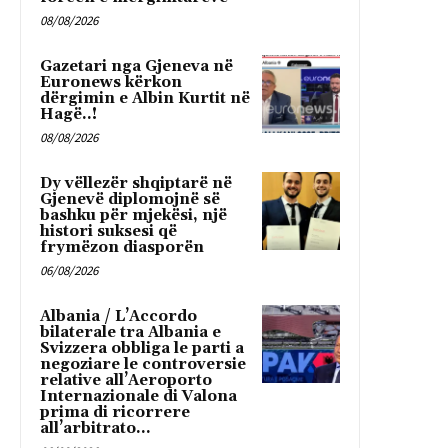
08/08/2026
Gazetari nga Gjeneva në
Euronews kërkon
dërgimin e Albin Kurtit në
Hagë..!
08/08/2026
Dy vëllezër shqiptarë në
Gjenevë diplomojnë së
bashku për mjekësi, një
histori suksesi që
frymëzon diasporën
06/08/2026
Albania / L’Accordo
bilaterale tra Albania e
Svizzera obbliga le parti a
negoziare le controversie
relative all’Aeroporto
Internazionale di Valona
prima di ricorrere
all’arbitrato...