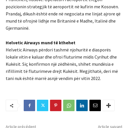
pozicionin strategjik të aeroportit në kufirin me Kosovën.
Prandaj, dikush është ende në negociata me linjat ajrore që
mund të ofrojnë lidhje me Britaninë e Madhe, Italinë dhe
Gjermaninë.
Helvetic Airways mund të kthehet
Helvetic Airways përdori tashmë njohuritë e diasporës
lokale vitin e kaluar dhe ofroi fluturime midis Cyrihut dhe
Kukësit. Siç konfirmon një zëdhënës, shihet mundësia e
rifillimit të fluturimeve drejt Kukësit. Megjithatë, deri më
tani nuk është marrë asnjë vendim për vitin 2022.
Article précédent
Article suivant