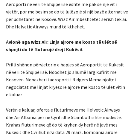
Aeroporti në veri të Shqipërisë është më pak se një vit i
vjetër, por me besim se do të lulëzojë si një bazë alternative
për udhëtarët në Kosovë. Wizz Air mbështetet sërish tek ai.
Dhe Helvetic Airways mund të kthehet.
A
vionë nga Wizz Air: Linja ajrore me kosto të ulët së
shpejti do të fluturojë drejt Kukësit
Prilli shënon përvjetorin e hapjes së Aeroportit të Kukësit
në veri të Shqipërisë. Ndodhet jo shumë larg kufirit me
Kosovën. Menaxheri i aeroportit Ridgers Mema njoftoi
negociatat me linjat kryesore ajrore me kosto të ulët vitin
e kaluar.
Verën e kaluar, oferta e fluturimeve me Helvetic Airways
dhe Air Albania për në Cyrih dhe Stamboll ishte modeste.
Krahas fluturimeve që do të kryhen dy herë në javë mes
Kukësit dhe Cyrihut nga data 29 mars, kompania ajrore