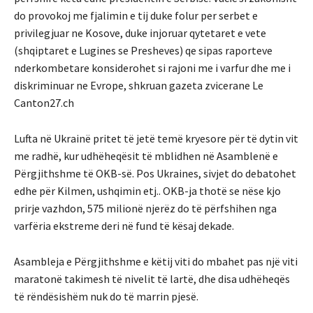
do provokoj me fjalimin e tij duke folur per serbet e
privilegjuar ne Kosove, duke injoruar qytetaret e vete
(shqiptaret e Lugines se Presheves) qe sipas raporteve
nderkombetare konsiderohet si rajoni me i varfur dhe me i
diskriminuar ne Evrope, shkruan gazeta zvicerane Le
Canton27.ch
Lufta në Ukrainë pritet të jetë temë kryesore për të dytin vit
me radhë, kur udhëheqësit të mblidhen në Asamblenë e
Përgjithshme të OKB-së. Pos Ukraines, sivjet do debatohet
edhe për Kilmen, ushqimin etj.. OKB-ja thotë se nëse kjo
prirje vazhdon, 575 milionë njerëz do të përfshihen nga
varfëria ekstreme deri në fund të kësaj dekade.
Asambleja e Përgjithshme e këtij viti do mbahet pas një viti
maratonë takimesh të nivelit të lartë, dhe disa udhëheqës
të rëndësishëm nuk do të marrin pjesë.