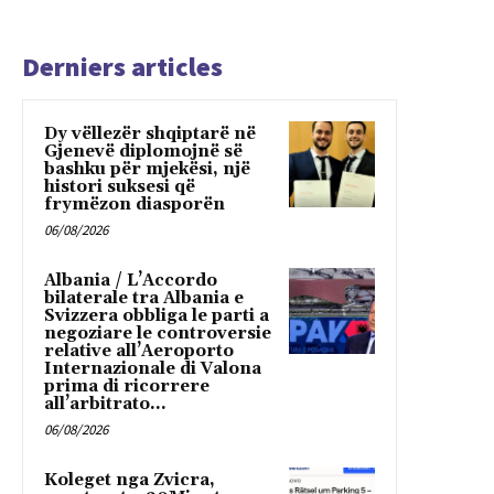
Derniers articles
Dy vëllezër shqiptarë në
Gjenevë diplomojnë së
bashku për mjekësi, një
histori suksesi që
frymëzon diasporën
06/08/2026
Albania / L’Accordo
bilaterale tra Albania e
Svizzera obbliga le parti a
negoziare le controversie
relative all’Aeroporto
Internazionale di Valona
prima di ricorrere
all’arbitrato...
06/08/2026
Koleget nga Zvicra,