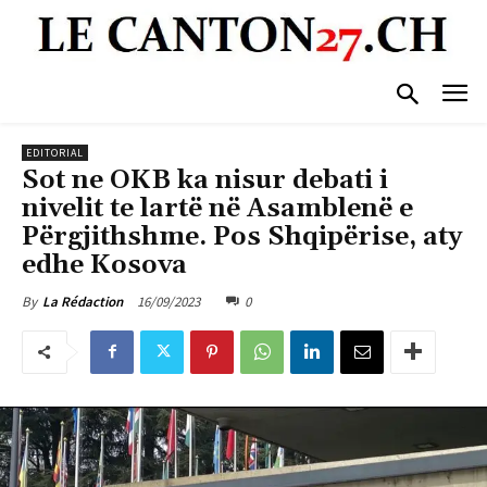
EDITORIAL
Sot ne OKB ka nisur debati i
nivelit te lartë në Asamblenë e
Përgjithshme. Pos Shqipërise, aty
edhe Kosova
16/09/2023
0
By
La Rédaction