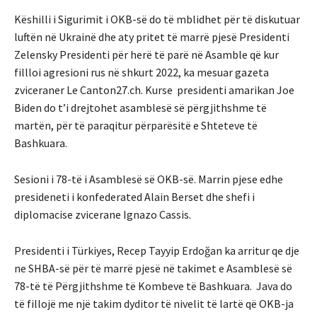
Këshilli i Sigurimit i OKB-së do të mblidhet për të diskutuar
luftën në Ukrainë dhe aty pritet të marrë pjesë Presidenti
Zelensky Presidenti për herë të parë në Asamble që kur
fillloi agresioni rus në shkurt 2022, ka mesuar gazeta
zviceraner Le Canton27.ch. Kurse presidenti amarikan Joe
Biden do t’i drejtohet asamblesë së përgjithshme të
martën, për të paraqitur përparësitë e Shteteve të
Bashkuara.
Sesioni i 78-të i Asamblesë së OKB-së. Marrin pjese edhe
presideneti i konfederated Alain Berset dhe shefi i
diplomacise zvicerane Ignazo Cassis.
Presidenti i Türkiyes, Recep Tayyip Erdoğan ka arritur qe dje
ne SHBA-së për të marrë pjesë në takimet e Asamblesë së
78-të të Përgjithshme të Kombeve të Bashkuara. Java do
të fillojë me një takim dyditor të nivelit të lartë që OKB-ja