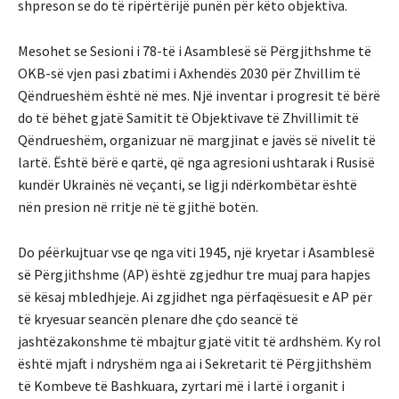
shpreson se do të ripërtërijë punën për këto objektiva.
Mesohet se Sesioni i 78-të i Asamblesë së Përgjithshme të
OKB-së vjen pasi zbatimi i Axhendës 2030 për Zhvillim të
Qëndrueshëm është në mes. Një inventar i progresit të bërë
do të bëhet gjatë Samitit të Objektivave të Zhvillimit të
Qëndrueshëm, organizuar në margjinat e javës së nivelit të
lartë. Është bërë e qartë, që nga agresioni ushtarak i Rusisë
kundër Ukrainës në veçanti, se ligji ndërkombëtar është
nën presion në rritje në të gjithë botën.
Do péërkujtuar vse qe nga viti 1945, një kryetar i Asamblesë
së Përgjithshme (AP) është zgjedhur tre muaj para hapjes
së kësaj mbledhjeje. Ai zgjidhet nga përfaqësuesit e AP për
të kryesuar seancën plenare dhe çdo seancë të
jashtëzakonshme të mbajtur gjatë vitit të ardhshëm. Ky rol
është mjaft i ndryshëm nga ai i Sekretarit të Përgjithshëm
të Kombeve të Bashkuara, zyrtari më i lartë i organit i