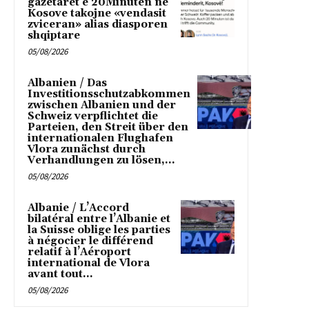
gazetaret e 20Minuten ne
Kosove takojne «vendasit
zviceran» alias diasporen
shqiptare
05/08/2026
Albanien / Das
Investitionsschutzabkommen
zwischen Albanien und der
Schweiz verpflichtet die
Parteien, den Streit über den
internationalen Flughafen
Vlora zunächst durch
Verhandlungen zu lösen,...
05/08/2026
Albanie / L’Accord
bilatéral entre l’Albanie et
la Suisse oblige les parties
à négocier le différend
relatif à l’Aéroport
international de Vlora
avant tout...
05/08/2026