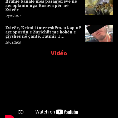
Rrahje banale mes pasagjerëve në
aeroplanin nga Kosova për në
Zvicër
29/05/2021
Zvicër, Krimi i tmerrshëm, u kap në
aeroportin e Zurichüt me kokën e
gjyshes në çantë, Fatmir T…
25/11/2020
Vidéo