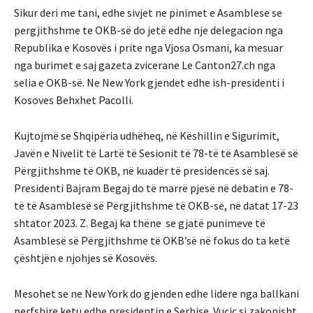
Sikur deri me tani, edhe sivjet ne pinimet e Asamblese se
pergjithshme te OKB-së do jetë edhe nje delegacion nga
Republika e Kosovës i prite nga Vjosa Osmani, ka mesuar
nga burimet e saj gazeta zvicerane Le Canton27.ch nga
selia e OKB-së. Ne New York gjendet edhe ish-presidenti i
Kosoves Behxhet Pacolli.
Kujtojmë se Shqipëria udhëheq, në Këshillin e Sigurimit,
Javën e Nivelit të Lartë të Sesionit të 78-të të Asamblesë së
Përgjithshme të OKB, në kuadër të presidencës së saj.
Presidenti Bajram Begaj do të marrë pjesë në debatin e 78-
të të Asamblesë së Përgjithshme të OKB-së, në datat 17-23
shtator 2023. Z. Begaj ka thëne se gjatë punimeve të
Asamblesë së Përgjithshme të OKB’së në fokus do ta ketë
çështjën e njohjes së Kosovës.
Mesohet se ne New York do gjenden edhe lidere nga ballkani
perfshire ketu edhe presidentin e Serbise. Vucic si zakonisht