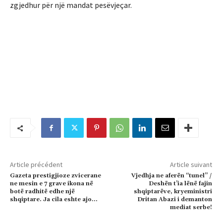
zgjedhur për një mandat pesëvjeçar.
Article précédent
Article suivant
Gazeta prestigjioze zvicerane
Vjedhja ne aferën “tunel” /
ne mesin e 7 grave ikona në
Deshën t’ia lënë fajin
botë radhitë edhe një
shqiptarëve, kryeministri
shqiptare. Ja cila eshte ajo…
Dritan Abazi i demanton
mediat serbe!