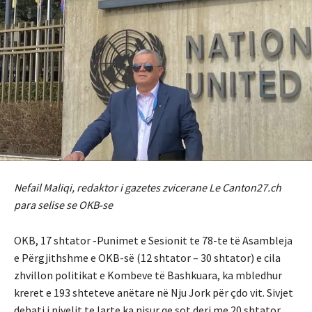
Nefail Maliqi, redaktor i gazetes zvicerane Le Canton27.ch
para selise se OKB-se
OKB, 17 shtator -Punimet e Sesionit te 78-te të Asambleja
e Përgjithshme e OKB-së (12 shtator – 30 shtator) e cila
zhvillon politikat e Kombeve të Bashkuara, ka mbledhur
kreret e 193 shteteve anëtare në Nju Jork për çdo vit. Sivjet
debati i nivelit te larte ka nisur qe sot deri me 20 shtator.