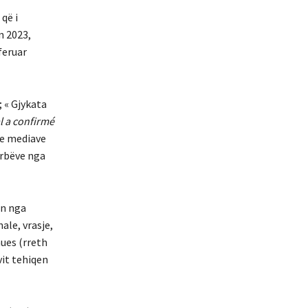
që i
n 2023,
feruar
); « Gjykata
l a confirmé
 te mediave
erbëve nga
an nga
ale, vrasje,
mues (rreth
vit tehiqen