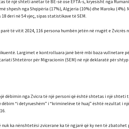
etas të një shteti anëtar të BE-së ose EFTA-s, kryesisht nga Ruman
in më shpesh nga Shqipëria (17%), Algjeria (10%) dhe Maroku (4%).
8 deri në 54 vjeç, sipas statistikave të SEM.
parë të vitit 2024, 116 persona humbën jetën në rrugët e Zvicrës n
ikuentë. Largimet e kontrolluara janë bërë mbi baza vullnetare pë
etariati Shtetëror për Migracionin (SEM) në një deklaratë për shtyp
jë dëbimin nga Zvicra të një personi që është shtetas i një shteti t
y dëbim “i detyrueshëm” i “kriminelëve të huaj” është rezultat i nj
16.
që nuk ka nënshtetësi zvicerane ka të ngjarë që ky nen të zbatohet 