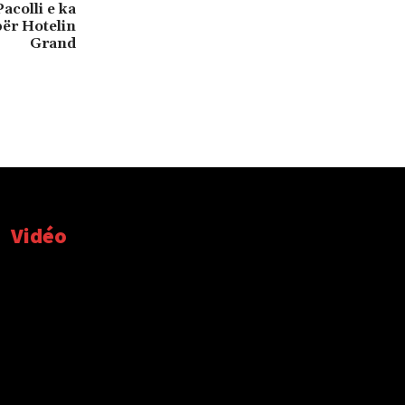
acolli e ka
për Hotelin
Grand
Vidéo