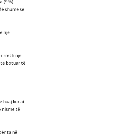
ia (9%),
 Më shumë se
ë një
r rreth një
 të botuar të
ë huaj kur ai
ë nisme të
për ta në