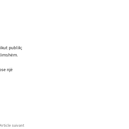
ikut publik;
ëllimshëm.
ose një
Article suivant