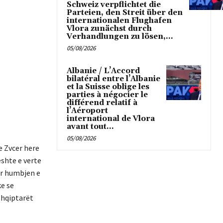
Schweiz verpflichtet die
Parteien, den Streit über den
internationalen Flughafen
Vlora zunächst durch
Verhandlungen zu lösen,...
05/08/2026
Albanie / L’Accord
bilatéral entre l’Albanie
et la Suisse oblige les
parties à négocier le
différend relatif à
l’Aéroport
international de Vlora
avant tout...
05/08/2026
e Zvcer here
eshte e verte
ër humbjen e
ke se
shqiptarët