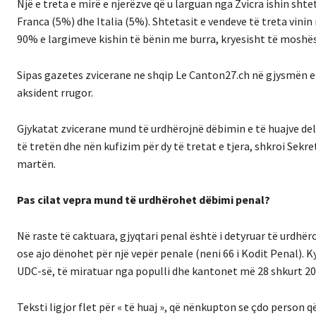
Një e treta e mirë e njerëzve që u larguan nga Zvicra ishin sht
Franca (5%) dhe Italia (5%). Shtetasit e vendeve të treta vin
90% e largimeve kishin të bënin me burra, kryesisht të moshës 1
Sipas gazetes zvicerane ne shqip Le Canton27.ch në gjysmën e 
aksident rrugor.
Gjykatat zvicerane mund të urdhërojnë dëbimin e të huajve del
të tretën dhe nën kufizim për dy të tretat e tjera, shkroi Sekr
martën.
Pas cilat vepra mund të urdhërohet dëbimi penal?
Në raste të caktuara, gjyqtari penal është i detyruar të urdhëro
ose ajo dënohet për një vepër penale (neni 66 i Kodit Penal). K
UDC-së, të miratuar nga populli dhe kantonet më 28 shkurt 20
Teksti ligjor flet për « të huaj », që nënkupton se çdo person 