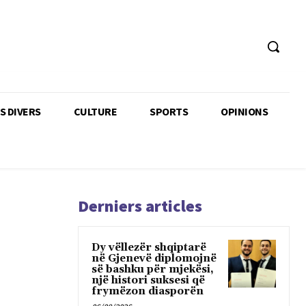
TS DIVERS
CULTURE
SPORTS
OPINIONS
Derniers articles
Dy vëllezër shqiptarë
në Gjenevë diplomojnë
së bashku për mjekësi,
një histori suksesi që
frymëzon diasporën