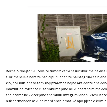
Bernë, 5 dhejtor -Diteve te fumdit kemi hasur shkrime ne disa
si krimenele e here te padiciplinuar ap te paintegruar se bjen
kjo, por nuk jane vetëm shqiptaret qe bejne aksidente dhe d
imazhit ne Zvicer te cilat shkrime jane ne kundershtim me dekl
shqiptaret ne Zvicer jane shembull integrimi dhe suksesi. Këtë
nuk përmenden askund më si problematikë apo pjesë e krimit 