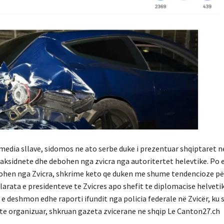
 media sllave, sidomos ne ato serbe duke i prezentuar shqiptaret n
e aksidnete dhe debohen nga zvicra nga autoritertet helevtike. Po 
ebohen nga Zvicra, shkrime keto qe duken me shume tendencioze p
arata e presidenteve te Zvicres apo shefit te diplomacise helveti
 e deshmon edhe raporti ifundit nga policia federale në Zvicër, ku 
te organizuar, shkruan gazeta zvicerane ne shqip Le Canton27.ch