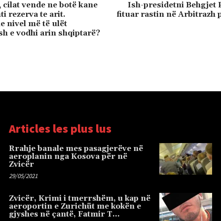
 cilat vende ne botë kane
Ish-presidetni Behgjet P
 rezerva te arit.
fituar rastin në Arbitrazh 
e nivel më të ulët
sh e vodhi arin shqiptarë?
Articles les plus lus
Rrahje banale mes pasagjerëve në
aeroplanin nga Kosova për në
Zvicër
29/05/2021
Zvicër, Krimi i tmerrshëm, u kap në
aeroportin e Zurichüt me kokën e
gjyshes në çantë, Fatmir T…