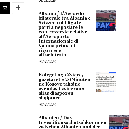
06/08/2026
Albania / L’Accordo
bilaterale tra Albania e
Svizzera obbliga le
parti a negoziare le
controversie relative
all’Aeroporto
Internazionale di
Valona prima di
ricorrere
all’arbitrato...
06/08/2026
Koleget nga Zvicra,
gazetaret e 20Minuten
ne Kosove takojne
«vendasit zviceran»
alias diasporen
shqiptare
05/08/2026
Albanien / Das
Investitionsschutzabkommen
zwischen Albanien und der