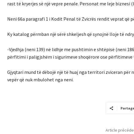
rast të kryerjes së një vepre penale. Personat me leje biznesi (
Neni 66a paragrafi 1 i Kodit Penal të Zvicrës rendit veprat që
Ky katalog përmban një sërë shkeljesh që synojnë lloje të ndry
-Vjedhja (neni 139) në lidhje me pushtimin e shtëpisë (neni 186)
përfitimi i paligjshëm i sigurimeve shoqërore ose përfitimeve t
Gjyqtari mund të dëbojë një të huaj nga territori zviceran për 
vepër që nuk mbulohet nga neni.
Partag
Article précéde