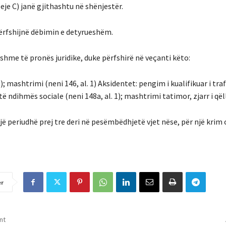
leje C) janë gjithashtu në shënjestër.
 përfshijnë dëbimin e detyrueshëm.
shme të pronës juridike, duke përfshirë në veçanti këto:
; mashtrimi (neni 146, al. 1) Aksidentet: pengim i kualifikuar i traf
ë ndihmës sociale (neni 148a, al. 1); mashtrimi tatimor, zjarr i q
një periudhë prej tre deri në pesëmbëdhjetë vjet nëse, për një krim 
er
nt