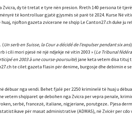
 Zvicra, dy të tretat e tyre nën presion. Rreth 140 persona të tjerë 
mënyrë të kontrolluar gjatë gjysmës së parë të 2024. Kurse Në viti
 huaj, njofton gazeta zvicerane ne shqip Le Canton27.ch duke ju re
. (
Un serb en Suisse, la Cour a décidé de l’expulser pendant six ans
i cili mori pjesë në një ndjekje në vitin 2003 » (
Le Tribunal fédéra
articipé en 2003 à une course-poursuite
) jane keta vetem disa tituj
27.ch te cilet gazeta flasin për denime, burgosje dhe debimin e s
anë dëbuar nga vendi. Behet fjalë per 2250 kriminelë të huaj u dëbu
ne vetem shqiparet qe debohen nga Zvicra per vepra penale, krimin
oken, serbë, francezë, italiane, nigjeriane, porutgeze.. Pjesa der
statistikave për masat administrative (ADMAS), në Zvicër per cdo 