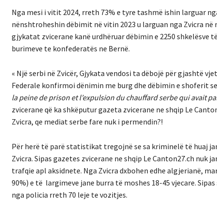
Nga mesi i vitit 2024, rreth 73% e tyre tashmë ishin larguar nga
nënshtroheshin dëbimit në vitin 2023 u larguan nga Zvicra në 
gjykatat zvicerane kanë urdhëruar dëbimin e 2250 shkelësve të
burimeve te konfederatës ne Bernë.
« Një serbi në Zvicër, Gjykata vendosi ta dëbojë për gjashtë vjet
Federale konfirmoi dënimin me burg dhe dëbimin e shoferit serb 
la peine de prison et l’expulsion du chauffard serbe qui avait p
zvicerane që ka shkëputur gazeta zvicerane ne shqip Le Canton
Zvicra, qe mediat serbe fare nuk i permendin?!
Për herë të parë statistikat tregojnë se sa kriminelë të huaj j
Zvicra. Sipas gazetes zvicerane ne shqip Le Canton27.ch nuk ja
trafqie apl aksidnete. Nga Zvicra dxbohen edhe algjerianë, mar
90%) e të largimeve jane burra të moshes 18-45 vjecare. Sipas 
nga policia rreth 70 leje te vozitjes.