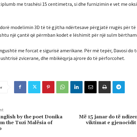
tiplumb me trashësi 15 centimetra, si dhe furnizimin e vet me oks
rdorë modelimin 3D të të gjitha ndërtesave përgjatë rrugës për të 
htu një çantë që përmban kodet e lëshimit për një sulm bërtham
 ngushtë me forcat e sigurisë amerikane. Për më tepër, Davosi do 
shtrisë zvicerane, dhe mbikëqyrja ajrore do të përforcohet.
er
nt
nglish by the poet Donika
Më 15 janar do të ndizen
om the Tuzi Malësia of
viktimat e gjenocidi
o