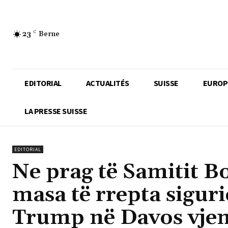
23
C
Berne
EDITORIAL
ACTUALITÉS
SUISSE
EUROP
LA PRESSE SUISSE
EDITORIAL
Ne prag të Samitit B
masa të rrepta sigur
Trump në Davos vjen