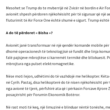
Mesohet se Trump do te mvberrijë në Zvicër në bordin e Air Force
avionët shpesh përdoren njëkohësisht për të siguruar që një ae
fluturimit të Air Force One është shumë e sigurt. Trump është p
A do të përdoret « Bisha »?
Avionët janë transformuar në një qendër komande mobile për pr
dhomë operacionesh të teknologjisë së fundit dhe linja komun
falë pajisjeve mbrojtëse si karremët termikë dhe bllokuesit. P
mbrojtura nga pulset elektromagnetike.
Nëse moti lejon, udhëtimi do të vazhdojë me helikopter. Këta
në Cyrih. Pastaj, disa helikopterë do të nisen njëkohësisht pë
nga avionë të tjerë, përfshirë ata që i përkasin Forcave Ajrore
posaçërisht për Forumin Ekonomik Botëror.
Në rast moti të keq, një limuzinë e blinduar nëntë tonëshe, me