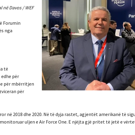
al në Davos / WEF
në Forumin
ës nga
a të
 edhe për
ie për mbërritjen
zviceran për
në 2018 dhe 2020. Në të dyja rastet, agjentët amerikanë të sigur
monitoruar uljen e Air Force One. E njëjta gjë pritet të jetë e vërt