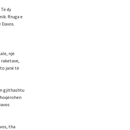
 Të dy
nik. Rruga e
ë Davos.
ale, një
 raketave,
to janë të
en gjithashtu
 shoqërohen
Davos
vos, tha