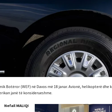
ik Botëror (WEF) në Davos më 18 janar. Avionë, helikopterë dhe 
erikan janë të konsiderueshme.
Nefail MALIQI