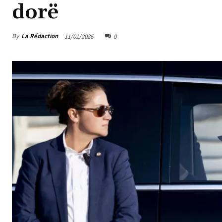
dorë
By
La Rédaction
11/01/2026
0