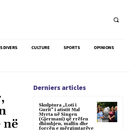
TS DIVERS
CULTURE
SPORTS
OPINIONS
Derniers articles
,
Skulptura „Loti i
an
Gurit“ i atistit Mal
Myrta në Singen
(Gjermani) që rrëfen
 në
dhimbjen, mallin dhe
forcën e mërgimtarëve