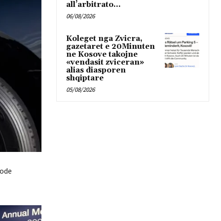
all’arbitrato...
06/08/2026
Koleget nga Zvicra,
gazetaret e 20Minuten
ne Kosove takojne
«vendasit zviceran»
alias diasporen
shqiptare
05/08/2026
kode