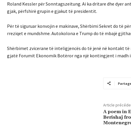
Roland Kessler për Sonntagszeitung. Ai ka dritare dhe dyer an
gjak, përfshirë grupin e gjakut të presidentit.
Për të siguruar konvojin e makinave, Shërbimi Sekret do të pë
rreziqet e mundshme. Autokolona e Trump do të mbajë gjithas
Shërbimet zvicerane të inteligjencës do të jenë në kontakt të
gjatë Forumit Ekonomik Botëror nga një kontingjent i madh i u
Partag
Article précéde
A poem in E
Berishaj fr
Montenegr