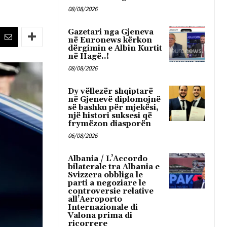
08/08/2026
Gazetari nga Gjeneva
në Euronews kërkon
dërgimin e Albin Kurtit
në Hagë..!
08/08/2026
Dy vëllezër shqiptarë
në Gjenevë diplomojnë
së bashku për mjekësi,
një histori suksesi që
frymëzon diasporën
06/08/2026
Albania / L’Accordo
bilaterale tra Albania e
Svizzera obbliga le
parti a negoziare le
controversie relative
all’Aeroporto
Internazionale di
Valona prima di
ricorrere