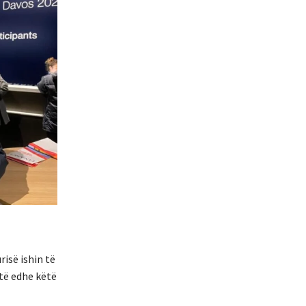
isë ishin të
etë edhe këtë