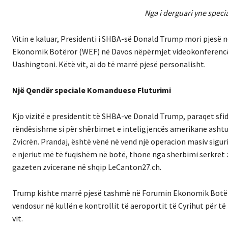
Nga i derguari yne speci
Vitin e kaluar, Presidenti i SHBA-së Donald Trump mori pjesë 
Ekonomik Botëror (WEF) në Davos nëpërmjet videokonferenc
Uashingtoni. Këtë vit, ai do të marrë pjesë personalisht.
Një Qendër speciale Komanduese Fluturimi
Kjo vizitë e presidentit të SHBA-ve Donald Trump, paraqet sfid
rëndësishme si për shërbimet e inteligjencës amerikane ashtu
Zvicrën. Prandaj, është vënë në vend një operacion masiv sigur
e njeriut më të fuqishëm në botë, thone nga sherbimi serkret 
gazeten zvicerane në shqip LeCanton27.ch.
Trump kishte marrë pjesë tashmë në Forumin Ekonomik Botëror 
vendosur në kullën e kontrollit të aeroportit të Cyrihut për të 
vit.