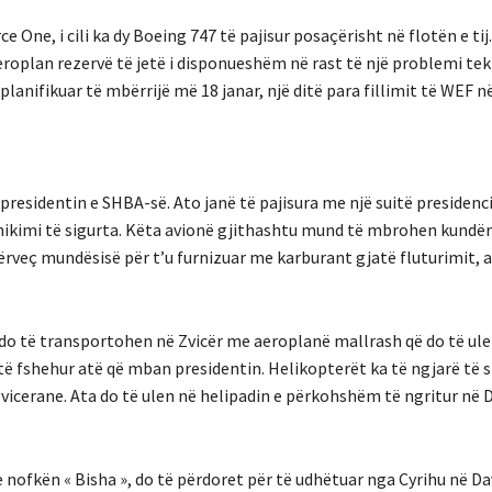
 One, i cili ka dy Boeing 747 të pajisur posaçërisht në flotën e tij.
roplan rezervë të jetë i disponueshëm në rast të një problemi tek
lanifikuar të mbërrijë më 18 janar, një ditë para fillimit të WEF n
esidentin e SHBA-së. Ato janë të pajisura me një suitë presidenci
ikimi të sigurta. Këta avionë gjithashtu mund të mbrohen kundër
ërveç mundësisë për t’u furnizuar me karburant gjatë fluturimit, a
 do të transportohen në Zvicër me aeroplanë mallrash që do të ul
r të fshehur atë që mban presidentin. Helikopterët ka të ngjarë të
 Zvicerane. Ata do të ulen në helipadin e përkohshëm të ngritur në 
 nofkën « Bisha », do të përdoret për të udhëtuar nga Cyrihu në Da