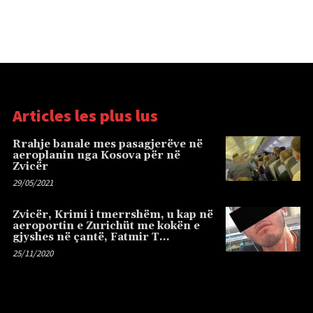
Articles les plus lus
Rrahje banale mes pasagjerëve në
aeroplanin nga Kosova për në
Zvicër
29/05/2021
Zvicër, Krimi i tmerrshëm, u kap në
aeroportin e Zurichüt me kokën e
gjyshes në çantë, Fatmir T…
25/11/2020