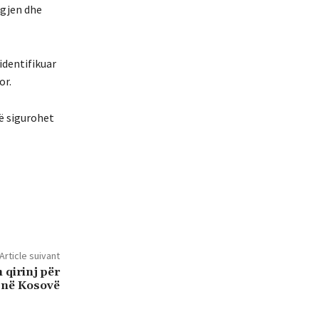
igjen dhe
identifikuar
or.
të sigurohet
Article suivant
 qirinj për
t në Kosovë