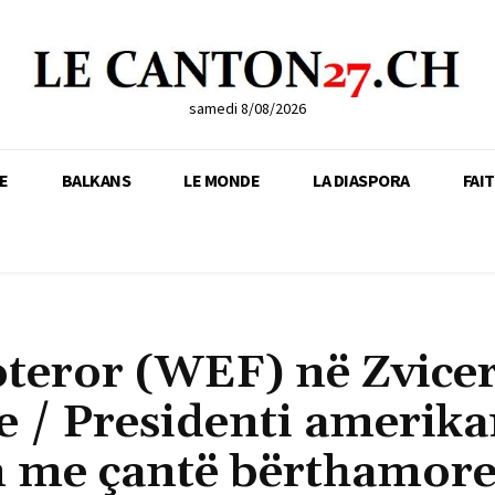
samedi 8/08/2026
E
BALKANS
LE MONDE
LA DIASPORA
FAI
oteror (WEF) në Zvicer
ie / Presidenti amerik
 me çantë bërthamore