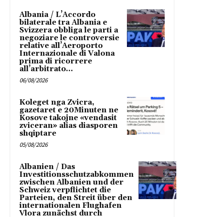
Albania / L’Accordo
bilaterale tra Albania e
Svizzera obbliga le parti a
negoziare le controversie
relative all’Aeroporto
Internazionale di Valona
prima di ricorrere
all’arbitrato...
06/08/2026
Koleget nga Zvicra,
gazetaret e 20Minuten ne
Kosove takojne «vendasit
zviceran» alias diasporen
shqiptare
05/08/2026
Albanien / Das
Investitionsschutzabkommen
zwischen Albanien und der
Schweiz verpflichtet die
Parteien, den Streit über den
internationalen Flughafen
Vlora zunächst durch