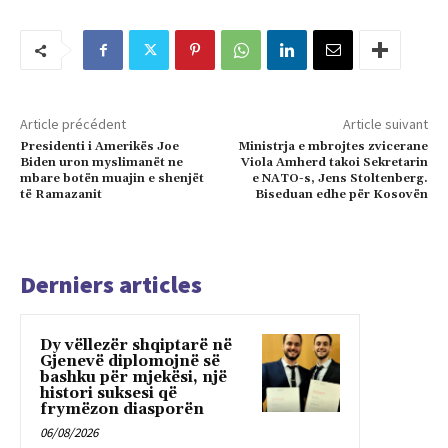
Article précédent
Article suivant
Presidenti i Amerikës Joe
Ministrja e mbrojtes zvicerane
Biden uron myslimanët ne
Viola Amherd takoi Sekretarin
mbare botën muajin e shenjët
e NATO-s, Jens Stoltenberg.
të Ramazanit
Biseduan edhe për Kosovën
Derniers articles
Dy vëllezër shqiptarë në
Gjenevë diplomojnë së
bashku për mjekësi, një
histori suksesi që
frymëzon diasporën
06/08/2026