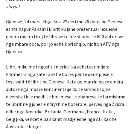
shtypit
Gjenevë, 24 mars -Nga data 22 deri më 26 mars ne Gjenevë
eshte hapur Panairi i Librit ku jane prezentuar lexuesve
qindra mijera tituj te librave te me shumë se 600 autorëve
nga mbare bota, por jo edhe libri shqip, njofton ATV nga
Gjeneva.
Libri, miku me i ngusht i njeriut ka udhëtuar mijera
kilometra nga kater anet e botes per te qene pjese e
festivalit të librit ne Gjenevë. Këtu po marrin pjese qindra
autorë nga mbare kontinenti qe do të simbolizojnë
diversitetin e madh të botimeve te zhanreve te larmishme
te librit në gjuhët e ndryshme boterore, përveq nga Zvicra
edhe nga Amerika, Britania, Gjermania, Franca, Italia,
Belgjika, vendet e ballkanit madje edhe nga Afrika dhe
Austarlia e largët..