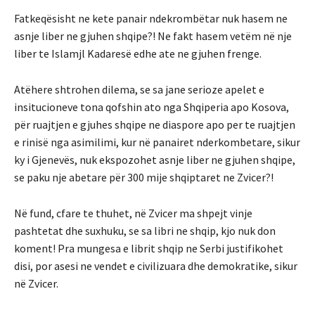
Fatkeqësisht ne kete panair ndekrombëtar nuk hasem ne
asnje liber ne gjuhen shqipe?! Ne fakt hasem vetëm në nje
liber te Islamjl Kadaresë edhe ate ne gjuhen frenge.
Atëhere shtrohen dilema, se sa jane serioze apelet e
insitucioneve tona qofshin ato nga Shqiperia apo Kosova,
për ruajtjen e gjuhes shqipe ne diaspore apo per te ruajtjen
e rinisë nga asimilimi, kur në panairet nderkombetare, sikur
ky i Gjenevës, nuk ekspozohet asnje liber ne gjuhen shqipe,
se paku nje abetare për 300 mije shqiptaret ne Zvicer?!
Në fund, cfare te thuhet, në Zvicer ma shpejt vinje
pashtetat dhe suxhuku, se sa libri ne shqip, kjo nuk don
koment! Pra mungesa e librit shqip ne Serbi justifikohet
disi, por asesi ne vendet e civilizuara dhe demokratike, sikur
në Zvicer.