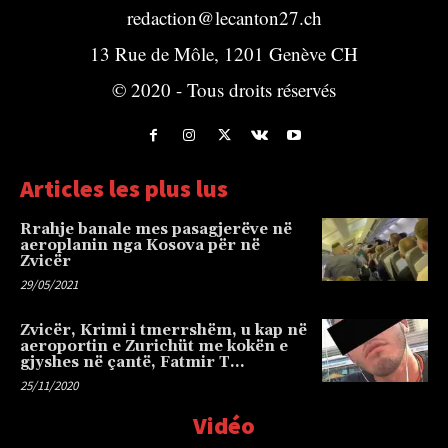
redaction@lecanton27.ch
13 Rue de Môle, 1201 Genève CH
© 2020 - Tous droits réservés
Articles les plus lus
Rrahje banale mes pasagjerëve në
aeroplanin nga Kosova për në
Zvicër
29/05/2021
Zvicër, Krimi i tmerrshëm, u kap në
aeroportin e Zurichüt me kokën e
gjyshes në çantë, Fatmir T…
25/11/2020
Vidéo