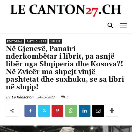
EDITORIAL
FAITS DIVERS
SUISSE
Në Gjenevë, Panairi
nderkombëtar i librit, pa asnjë
libër nga Shqiperia dhe Kosova?!
Në Zvicër ma shpejt vinjë
pashtetat dhe suxhuku, se sa libri
në shqip!
24/03/2023
0
By
La Rédaction