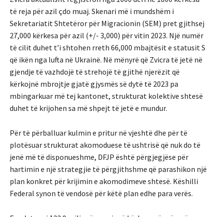
të reja për azil çdo muaj. Skenari më i mundshëm i
Sekretariatit Shtetëror për Migracionin (SEM) pret gjithsej
27,000 kërkesa për azil (+/- 3,000) për vitin 2023. Një numër
të cilit duhet t’i shtohen rreth 66,000 mbajtësit e statusit S
që ikën nga lufta në Ukrainë. Në mënyrë që Zvicra të jetë në
gjendje të vazhdojë të strehojë të gjithë njerëzit që
kërkojnë mbrojtje gjatë gjysmës së dytë të 2023 pa
mbingarkuar më tej kantonet, strukturat kolektive shtesë
duhet të krijohen sa më shpejt të jetë e mundur.
Për të përballuar kulmin e pritur në vjeshtë dhe për të
plotësuar strukturat akomoduese të ushtrisë që nuk do të
jenë më të disponueshme, DFJP është përgjegjëse për
hartimin e një strategjie të përgjithshme që parashikon një
plan konkret për krijimin e akomodimeve shtesë. Këshilli
Federal synon të vendosë për këtë plan edhe para verës.