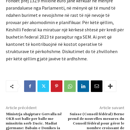
Fondet prej 132.9 milionë euro janë kërkuar në mënyrë
parandaluese nga Parlamenti, në mënyrë që të mund të
ndahen burimet e nevojshme në rast të një nevoje të
provuar për akomodimin e planifikuar. Për këtë qëllim,
Këshilli Federal ka miratuar një kërkesë shtesë për kredi për
buxhetin federal 2023 të paraqitur nga SEM. Ai pret që
kantonet të kontribuojnë në kostot operative të
strukturave të përkohshme. Diskutimet do të zhvillohen
për këtë qëllim gjatë javëve të ardhshme.
Article précédent
Article suivant
Ministrja shqiptare Gervalla në
Suisse (Conseil fédéral) Berne
OKB sot balle per balle me
prend de nouvelles mesures du
minsitrin serb Dacic. Madiat
Conseil fédéral pour gérer le
gjermane: Babain e Donikes ia
nombre croissant de