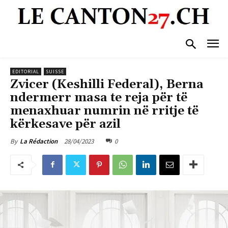
EDITORIAL
SUISSE
Zvicer (Keshilli Federal), Berna
ndermerr masa te reja për të
menaxhuar numrin në rritje të
kërkesave për azil
28/04/2023
0
By
La Rédaction