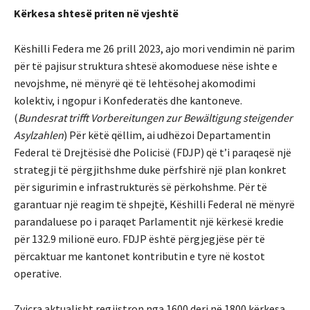
Kërkesa shtesë priten në vjeshtë
Këshilli Federa me 26 prill 2023, ajo mori vendimin në parim
për të pajisur struktura shtesë akomoduese nëse ishte e
nevojshme, në mënyrë që të lehtësohej akomodimi
kolektiv, i ngopur i Konfederatës dhe kantoneve.
(
Bundesrat trifft Vorbereitungen zur Bewältigung steigender
Asylzahlen
) Për këtë qëllim, ai udhëzoi Departamentin
Federal të Drejtësisë dhe Policisë (FDJP) që t’i paraqesë një
strategji të përgjithshme duke përfshirë një plan konkret
për sigurimin e infrastrukturës së përkohshme. Për të
garantuar një reagim të shpejtë, Këshilli Federal në mënyrë
parandaluese po i paraqet Parlamentit një kërkesë kredie
për 132.9 milionë euro. FDJP është përgjegjëse për të
përcaktuar me kantonet kontributin e tyre në kostot
operative.
Zvicra aktualisht regjistron nga 1600 deri në 1800 kërkesa