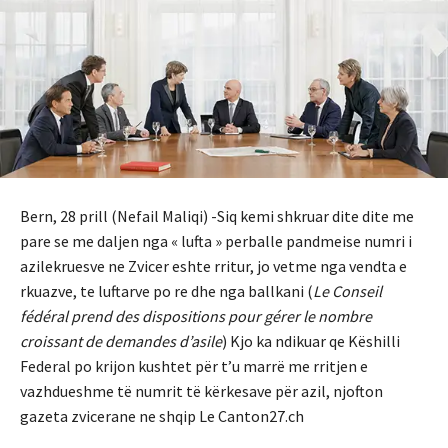
Bern, 28 prill (Nefail Maliqi) -Siq kemi shkruar dite dite me
pare se me daljen nga « lufta » perballe pandmeise numri i
azilekruesve ne Zvicer eshte rritur, jo vetme nga vendta e
rkuazve, te luftarve po re dhe nga ballkani (
Le Conseil
fédéral prend des dispositions pour gérer le nombre
croissant de demandes d’asile
) Kjo ka ndikuar qe Këshilli
Federal po krijon kushtet për t’u marrë me rritjen e
vazhdueshme të numrit të kërkesave për azil, njofton
gazeta zvicerane ne shqip Le Canton27.ch