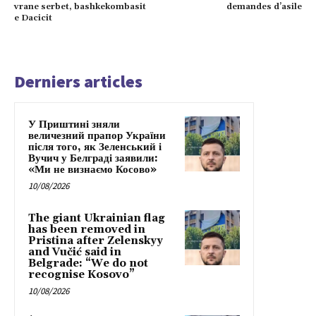
vrane serbet, bashkekombasit
demandes d’asile
e Dacicit
Derniers articles
У Приштині зняли
величезний прапор України
після того, як Зеленський і
Вучич у Белграді заявили:
«Ми не визнаємо Косово»
10/08/2026
The giant Ukrainian flag
has been removed in
Pristina after Zelenskyy
and Vučić said in
Belgrade: “We do not
recognise Kosovo”
10/08/2026