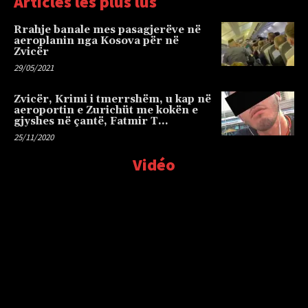
Articles les plus lus
Rrahje banale mes pasagjerëve në
aeroplanin nga Kosova për në
Zvicër
29/05/2021
Zvicër, Krimi i tmerrshëm, u kap në
aeroportin e Zurichüt me kokën e
gjyshes në çantë, Fatmir T…
25/11/2020
Vidéo