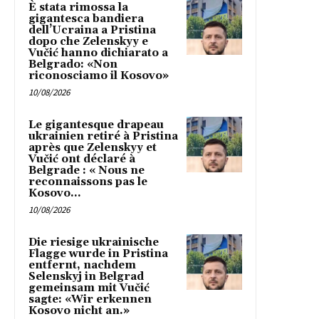
È stata rimossa la
gigantesca bandiera
dell’Ucraina a Pristina
dopo che Zelenskyy e
Vučić hanno dichiarato a
Belgrado: «Non
riconosciamo il Kosovo»
10/08/2026
Le gigantesque drapeau
ukrainien retiré à Pristina
après que Zelenskyy et
Vučić ont déclaré à
Belgrade : « Nous ne
reconnaissons pas le
Kosovo...
10/08/2026
Die riesige ukrainische
Flagge wurde in Pristina
entfernt, nachdem
Selenskyj in Belgrad
gemeinsam mit Vučić
sagte: «Wir erkennen
Kosovo nicht an.»