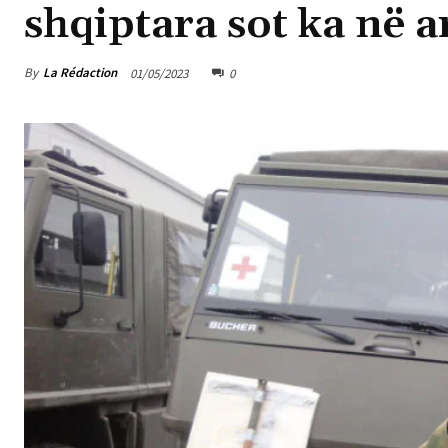
shqiptara sot ka në 
By
La Rédaction
01/05/2023
0