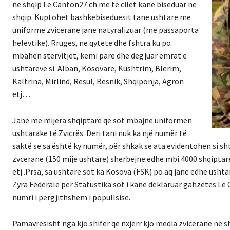
ne shqip Le Canton27.ch me te cilet kane biseduar ne
shqip. Kuptohet bashkebiseduesit tane ushtare me
uniforme zvicerane jane natyralizuar (me passaporta
helevtike). Rruges, ne qytete dhe fshtra ku po
mbahen stervitjet, kemi pare dhe degjuar emrat e
ushtareve si: Alban, Kosovare, Kushtrim, Blerim,
Kaltrina, Mirlind, Resul, Besnik, Shqiponja, Agron
etj…
Janë me mijëra shqiptarë që sot mbajnë uniformën
ushtarake të Zvicrës. Deri tani nuk ka një numër të
saktë se sa është ky numër, për shkak se ata evidentohen si sh
zvcerane (150 mije ushtare) sherbejne edhe mbi 4000 shqiptare, 
etj..Prsa, sa ushtare sot ka Kosova (FSK) po aq jane edhe ushta
Zyra Federale për Statustika sot i kane deklaruar gahzetes Le
numri i përgjithshem i popullsisë.
Pamavresisht nga kjo shifer qe nxjerr kjo media zvicerane ne 