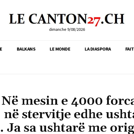
dimanche 9/08/2026
E
BALKANS
LE MONDE
LA DIASPORA
FAI
Në mesin e 4000 forc
 në stervitje edhe usht
. Ja sa ushtarë me orig