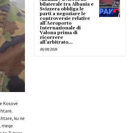
bilaterale tra Albania e
Svizzera obbliga le
parti a negoziare le
controversie relative
all’Aeroporto
Internazionale di
Valona prima di
ricorrere
all’arbitrato...
06/08/2026
 ne Kosovë
htarë.
htare, ku ne
h, meqe
e te Zvicres