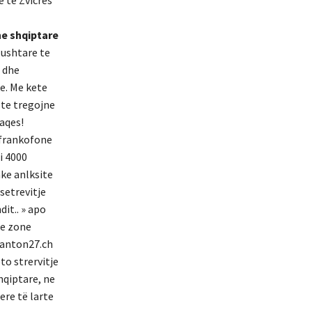
ne shqiptare
 ushtare te
 dhe
ke. Me kete
 te tregojne
aqes!
 frankofone
i 4000
äke anlksite
setrevitje
it.. » apo
je zone
 Canton27.ch
to strervitje
hqiptare, ne
ere të larte