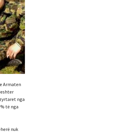
 ne Armaten
reshter
 zyrtaret nga
3 % të nga
ëherë nuk