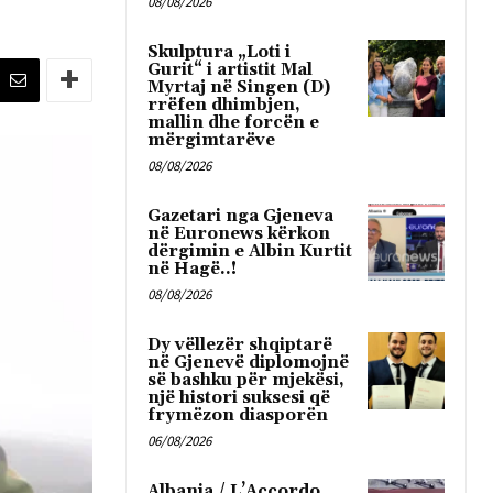
08/08/2026
Skulptura „Loti i
Gurit“ i artistit Mal
Myrtaj në Singen (D)
rrëfen dhimbjen,
mallin dhe forcën e
mërgimtarëve
08/08/2026
Gazetari nga Gjeneva
në Euronews kërkon
dërgimin e Albin Kurtit
në Hagë..!
08/08/2026
Dy vëllezër shqiptarë
në Gjenevë diplomojnë
së bashku për mjekësi,
një histori suksesi që
frymëzon diasporën
06/08/2026
Albania / L’Accordo