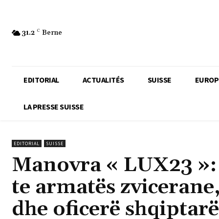
31.2
C
Berne
EDITORIAL
ACTUALITÉS
SUISSE
EUROP
LA PRESSE SUISSE
EDITORIAL
SUISSE
Manovra « LUX23 »: 
te armatës zvicerane,
dhe oficerë shqiptarë