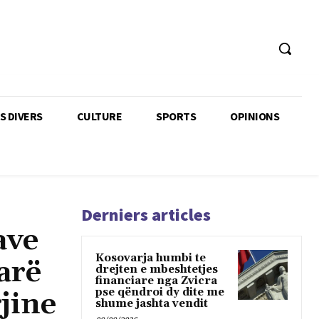
TS DIVERS
CULTURE
SPORTS
OPINIONS
Derniers articles
ave
Kosovarja humbi te
arë
drejten e mbeshtetjes
financiare nga Zvicra
pse qëndroi dy dite me
jine
shume jashta vendit