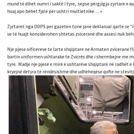
mund të dihet numri i saktë i tyre, sepse përgjigja zyrtare e a
huaj apo bëhet fjalë për ushtri multietnike… »
Zyrtaret nga DDPS per gazeten tone jane deklaruar qarte se “n
se të huajt konsiderohen shtetas zviceranë dhe assesi nuk bëh
Nje pjese oificereve te larte shqiptare ne Armaten zvicerane fl
bartin uniformen ushtarake te Zvicrës dhe i shermbejne me me
tyre. Madje nje pjesë e mirë e ushtarëve shqiptarë në radhët e
kryejnë detyra të rëndësishme dhe udhëheqëse qofte ne stevitj