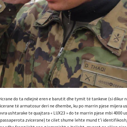
vicrane do ta ndiejnë eren e barutit dhe tymit të tankeve (si dikur
cerane të armatosur deri ne dhembe, ku po marrin pjese mijera us
ra ushtarake te quajtara « LUX23 » do te marrin pjese mbi 4000 us
passaperota zvicerane) te cilet shume lehte mund t’i identifikos
r edhe frengjisht apo gjemrnisht e italisht, mvaret ne cilien pjes