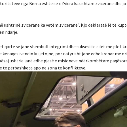
utoriteteve nga Berna është se « Zvicra ka ushtarë zviceranë dhe jo
ë ushtrinë zvicerane ka vetëm zviceranë”. Kjo deklaratë lë të kup
en ndarje.
et qarte se jane shembull integrimi dhe suksesi te cilet me plot kr
 kenaqesi vendin ku jetojne, por natyrisht jane edhe krenar me or
 kësaj ushtrie janë edhe pjesë e misioneve ndërkombëtare paqësore,
e te përbashketa apo ne zona te konflikteve.