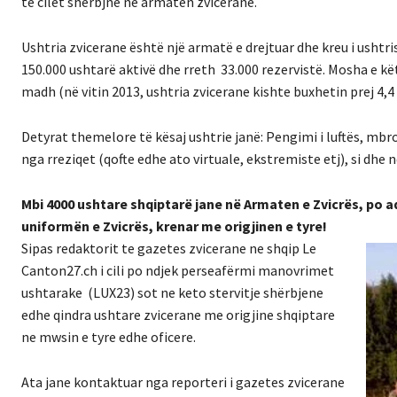
te cilet sherbjne ne armatën zvicerane.
Ushtria zvicerane është një armatë e drejtuar dhe kreu i ushtr
150.000 ushtarë aktivë dhe rreth 33.000 rezervistë. Mosha e kët
madh (në vitin 2013, ushtria zvicerane kishte buxhetin prej 4,4
Detyrat themelore të kësaj ushtrie janë: Pengimi i luftës, mbr
nga rreziqet (qofte edhe ato virtuale, ekstremiste etj), si dhe
Mbi 4000 ushtare shqiptarë jane në Armaten e Zvicrës, po a
uniformën e Zvicrës, krenar me origjinen e tyre!
Sipas redaktorit te gazetes zvicerane ne shqip Le
Canton27.ch i cili po ndjek perseafërmi manovrimet
ushtarake (LUX23) sot ne keto stervitje shërbjene
edhe qindra ushtare zvicerane me origjine shqiptare
ne mwsin e tyre edhe oficere.
Ata jane kontaktuar nga reporteri i gazetes zvicerane