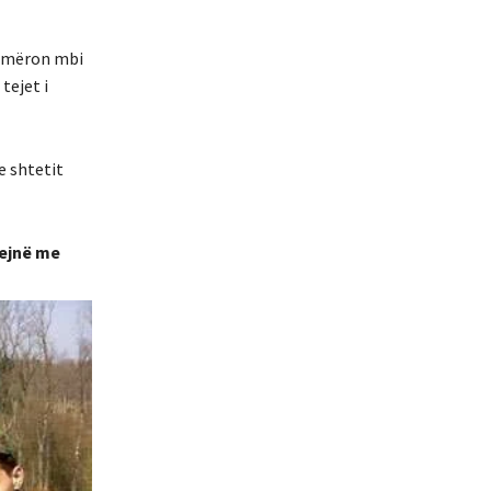
 numëron mbi
tejet i
e shtetit
bejnë me