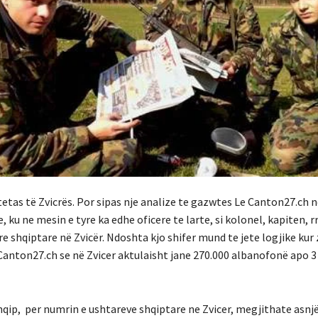
tetas të Zvicrës. Por sipas nje analize te gazwtes Le Canton27.ch
ku ne mesin e tyre ka edhe oficere te larte, si kolonel, kapiten, r
re shqiptare në Zvicër. Ndoshta kjo shifer mund te jete logjike kur
 Canton27.ch se në Zvicer aktulaisht jane 270.000 albanofonë apo 
shqip, per numrin e ushtareve shqiptare ne Zvicer, megjithate asnj