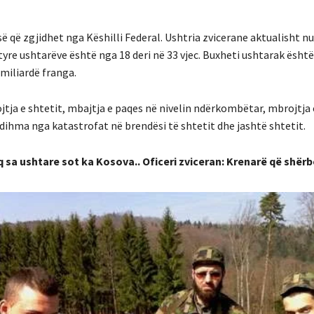
isë që zgjidhet nga Këshilli Federal. Ushtria zvicerane aktualisht
yre ushtarëve është nga 18 deri në 33 vjec. Buxheti ushtarak është 
 miliardë franga.
ojtja e shtetit, mbajtja e paqes në nivelin ndërkombëtar, mbrojtja 
 ndihma nga katastrofat në brendësi të shtetit dhe jashtë shtetit.
q sa ushtare sot ka Kosova.. Oficeri zviceran: Krenarë që shër