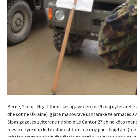
Bernë, 2 maj -Nga fillimi i kesaj jave deri me 9 maj qytetaret z
dhe sot ne Ukraine) gjate manovrave ushtarake të armates zvi
Sipas gazetës zvicerane ne shqip Le Canton27.ch ne këto manov
mesin e tyre dop ketë edhe ushtare me origjine shqiptare (me 
mbajne emra ne shqip dhe flasin ne shtëpi ne gjuhen shqipe, po