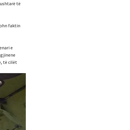
 ushtarë të
tohn faktin
enari e
igjinene
 të cilët