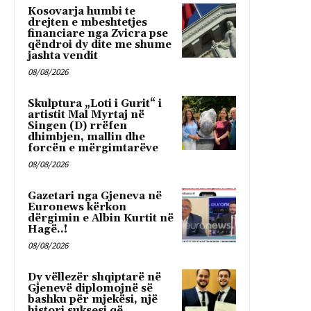
Kosovarja humbi te
drejten e mbeshtetjes
financiare nga Zvicra pse
qëndroi dy dite me shume
jashta vendit
08/08/2026
Skulptura „Loti i Gurit“ i
artistit Mal Myrtaj në
Singen (D) rrëfen
dhimbjen, mallin dhe
forcën e mërgimtarëve
08/08/2026
Gazetari nga Gjeneva në
Euronews kërkon
dërgimin e Albin Kurtit në
Hagë..!
08/08/2026
Dy vëllezër shqiptarë në
Gjenevë diplomojnë së
bashku për mjekësi, një
histori suksesi që