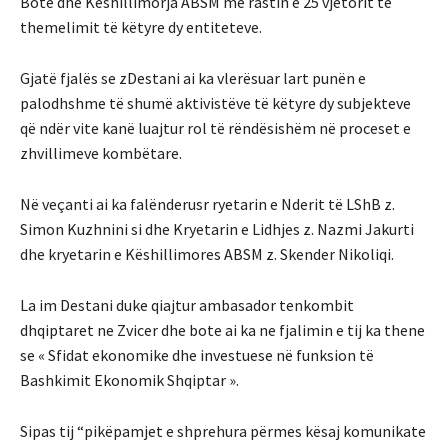
Botë dhe Këshillimorja ABSM me rastin e 25 vjetorit të
themelimit të këtyre dy entiteteve.
Gjatë fjalës se zDestani ai ka vlerësuar lart punën e
palodhshme të shumë aktivistëve të këtyre dy subjekteve
që ndër vite kanë luajtur rol të rëndësishëm në proceset e
zhvillimeve kombëtare.
Në veçanti ai ka falënderusr ryetarin e Nderit të LShB z.
Simon Kuzhnini si dhe Kryetarin e Lidhjes z. Nazmi Jakurti
dhe kryetarin e Këshillimores ABSM z. Skender Nikoliqi.
La im Destani duke qiajtur ambasador tenkombit
dhqiptaret ne Zvicer dhe bote ai ka ne fjalimin e tij ka thene
se « Sfidat ekonomike dhe investuese në funksion të
Bashkimit Ekonomik Shqiptar ».
Sipas tij “pikëpamjet e shprehura përmes kësaj komunikate