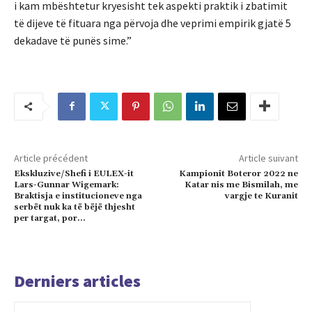
i kam mbështetur kryesisht tek aspekti praktik i zbatimit
të dijeve të fituara nga përvoja dhe veprimi empirik gjatë 5
dekadave të punës sime.”
Article précédent
Article suivant
Ekskluzive/Shefi i EULEX-it
Kampionit Boteror 2022 ne
Lars-Gunnar Wigemark:
Katar nis me Bismilah, me
Braktisja e institucioneve nga
vargje te Kuranit
serbët nuk ka të bëjë thjesht
per targat, por…
Derniers articles