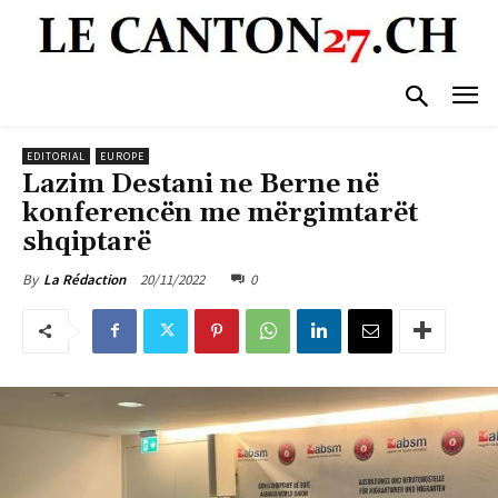
EDITORIAL
EUROPE
Lazim Destani ne Berne në
konferencën me mërgimtarët
shqiptarë
20/11/2022
0
By
La Rédaction