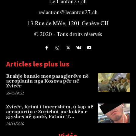
Le Canton27.ch
redaction@lecanton27.ch
13 Rue de Môle, 1201 Genève CH
© 2020 - Tous droits réservés
Articles les plus lus
Rrahje banale mes pasagjerëve në
aeroplanin nga Kosova për në
Zvicër
29/05/2021
Zvicër, Krimi i tmerrshëm, u kap në
aeroportin e Zurichüt me kokën e
gjyshes në çantë, Fatmir T…
25/11/2020
Vidéo