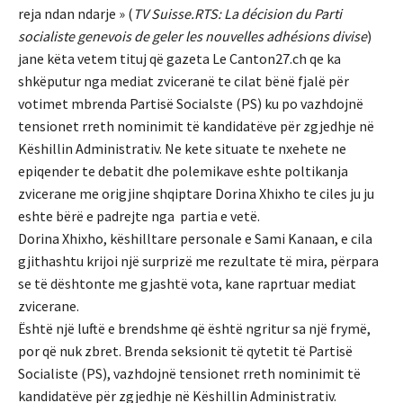
reja ndan ndarje » (
TV Suisse.RTS: La décision du Parti
socialiste genevois de geler les nouvelles adhésions divise
)
jane këta vetem tituj që gazeta Le Canton27.ch qe ka
shkëputur nga mediat zviceranë te cilat bënë fjalë për
votimet mbrenda Partisë Socialste (PS) ku po vazhdojnë
tensionet rreth nominimit të kandidatëve për zgjedhje në
Këshillin Administrativ. Ne kete situate te nxehete ne
epiqender te debatit dhe polemikave eshte poltikanja
zvicerane me origjine shqiptare Dorina Xhixho te ciles ju ju
eshte bërë e padrejte nga partia e vetë.
Dorina Xhixho, këshilltare personale e Sami Kanaan, e cila
gjithashtu krijoi një surprizë me rezultate të mira, përpara
se të dështonte me gjashtë vota, kane raprtuar mediat
zvicerane.
Është një luftë e brendshme që është ngritur sa një frymë,
por që nuk zbret. Brenda seksionit të qytetit të Partisë
Socialiste (PS), vazhdojnë tensionet rreth nominimit të
kandidatëve për zgjedhje në Këshillin Administrativ.