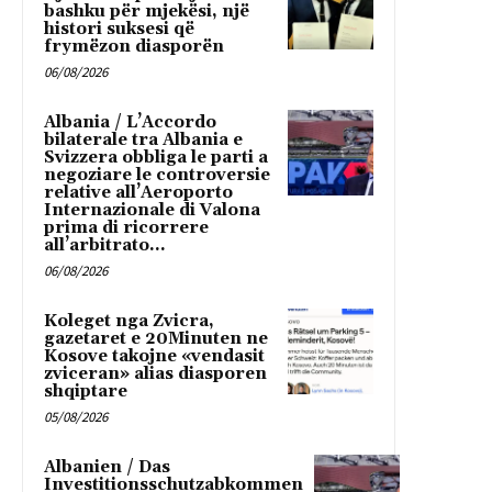
bashku për mjekësi, një
histori suksesi që
frymëzon diasporën
06/08/2026
Albania / L’Accordo
bilaterale tra Albania e
Svizzera obbliga le parti a
negoziare le controversie
relative all’Aeroporto
Internazionale di Valona
prima di ricorrere
all’arbitrato...
06/08/2026
Koleget nga Zvicra,
gazetaret e 20Minuten ne
Kosove takojne «vendasit
zviceran» alias diasporen
shqiptare
05/08/2026
Albanien / Das
Investitionsschutzabkommen