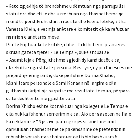
«Këto zgjedhje të brendshme u dëmtuan nga parregullsi
statutore dhe etike dhe u rrethuan nga thashetheme që
mund të përshkruheshin si raciste dhe ksenofobike, » tha
Vanessa Klein, e vetmja anëtare e komitetit që ka refuzuar
ngrirjen e anëtarësimeve.
Për të kuptuar këtë kritikë, duhet t’i kthehemi pranverës,
skruan gazeta tjeter « Le Temps », duke shtuar se
« Asambleja e Përgjithshme zgjedh dy kandidatët e saj
ekzekutivë nga shtatë persona. Mes tyre, dy përfaqësues me
prejardhje emigrante, duke përfshirë Dorina Xhixho,
këshilltare personale e Sami Kanaan në largim e cila
gjithashtu krijoi një surprizë me rezultate të mira, përpara
se të dështonte me gjashtë vota.
Dorina Xhixho eshte kotnaktuar nga koleget e Le Temps e
cila nuk ka fshehur zemërimin e saj. Ajo per gazeten ne fjale
ka deklarur se “Një javë para ngrirjes së anëtarësimit,
qarkulluan thashetheme të pakëndshme që pretendonin
mbushje votash nga shqiptaret që i ishin bashkuar së