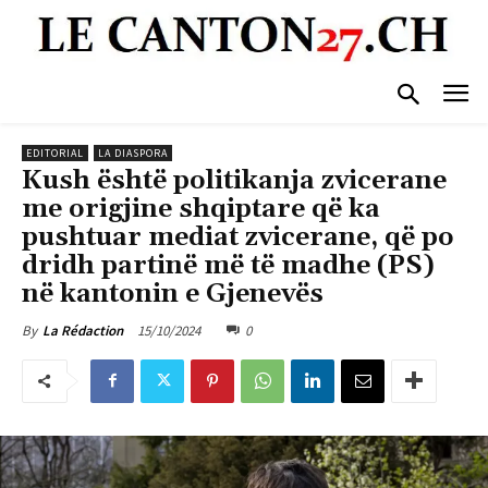
EDITORIAL
LA DIASPORA
Kush është politikanja zvicerane
me origjine shqiptare që ka
pushtuar mediat zvicerane, që po
dridh partinë më të madhe (PS)
në kantonin e Gjenevës
15/10/2024
0
By
La Rédaction