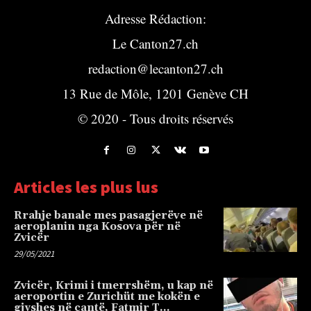
Adresse Rédaction:
Le Canton27.ch
redaction@lecanton27.ch
13 Rue de Môle, 1201 Genève CH
© 2020 - Tous droits réservés
Articles les plus lus
Rrahje banale mes pasagjerëve në
aeroplanin nga Kosova për në
Zvicër
29/05/2021
Zvicër, Krimi i tmerrshëm, u kap në
aeroportin e Zurichüt me kokën e
gjyshes në çantë, Fatmir T…