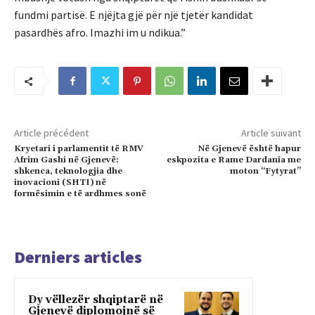
fundmi partisë. E njëjta gjë për një tjetër kandidat
pasardhës afro. Imazhi im u ndikua.”
Article précédent
Article suivant
Kryetari i parlamentit të RMV
Në Gjenevë është hapur
Afrim Gashi në Gjenevë:
eskpozita e Rame Dardania me
shkenca, teknologjia dhe
moton “Fytyrat”
inovacioni (SHTI) në
formësimin e të ardhmes sonë
Derniers articles
Dy vëllezër shqiptarë në
Gjenevë diplomojnë së