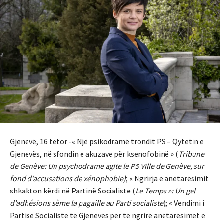
Gjenevë, 16 tetor -« Një psikodramë trondit PS – Qytetin e
Gjenevës, në sfondin e akuzave për ksenofobinë » (
Tribune
de Genève: Un psychodrame agite le PS Ville de Genève, sur
fond d’accusations de xénophobie)
; « Ngrirja e anëtarësimit
shkakton kërdi në Partinë Socialiste (
Le Temps »: Un gel
d’adhésions sème la pagaille au Parti socialiste
); « Vendimi i
Partisë Socialiste të Gjenevës për të ngrirë anëtarësimet e