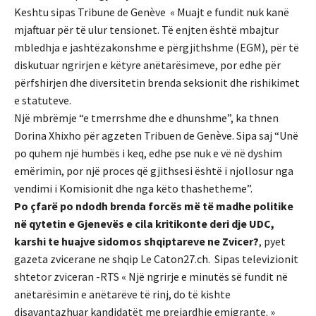
Keshtu sipas Tribune de Genève « Muajt ​​e fundit nuk kanë
mjaftuar për të ulur tensionet. Të enjten është mbajtur
mbledhja e jashtëzakonshme e përgjithshme (EGM), për të
diskutuar ngrirjen e këtyre anëtarësimeve, por edhe për
përfshirjen dhe diversitetin brenda seksionit dhe rishikimet
e statuteve.
Një mbrëmje “e tmerrshme dhe e dhunshme”, ka thnen
Dorina Xhixho për agzeten Tribuen de Genève. Sipa saj “Unë
po quhem një humbës i keq, edhe pse nuk e vë në dyshim
emërimin, por një proces që gjithsesi është i njollosur nga
vendimi i Komisionit dhe nga këto thashetheme”.
Po çfarë po ndodh brenda forcës më të madhe politike
në qytetin e Gjenevës e cila kritikonte deri dje UDC,
karshi te huajve sidomos shqiptareve ne Zvicer?
, pyet
gazeta zvicerane ne shqip Le Caton27.ch. Sipas televizionit
shtetor zviceran -RTS « Një ngrirje e minutës së fundit në
anëtarësimin e anëtarëve të rinj, do të kishte
disavantazhuar kandidatët me prejardhje emigrante. »