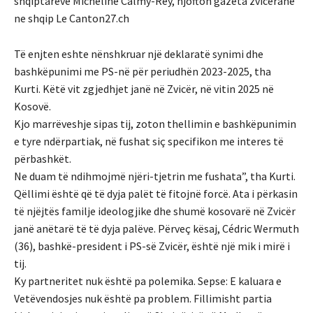
shqiptareve Micheline Calmy-Rey, njofton gazeta zvicerane
ne shqip Le Canton27.ch
Të enjten eshte nënshkruar një deklaratë synimi dhe
bashkëpunimi me PS-në për periudhën 2023-2025, tha
Kurti. Këtë vit zgjedhjet janë në Zvicër, në vitin 2025 në
Kosovë.
Kjo marrëveshje sipas tij, zoton thellimin e bashkëpunimin
e tyre ndërpartiak, në fushat siç specifikon me interes të
përbashkët.
Ne duam të ndihmojmë njëri-tjetrin me fushata”, tha Kurti.
Qëllimi është që të dyja palët të fitojnë forcë. Ata i përkasin
të njëjtës familje ideologjike dhe shumë kosovarë në Zvicër
janë anëtarë të të dyja palëve. Përveç kësaj, Cédric Wermuth
(36), bashkë-president i PS-së Zvicër, është një mik i mirë i
tij.
Ky partneritet nuk është pa polemika. Sepse: E kaluara e
Vetëvendosjes nuk është pa problem. Fillimisht partia