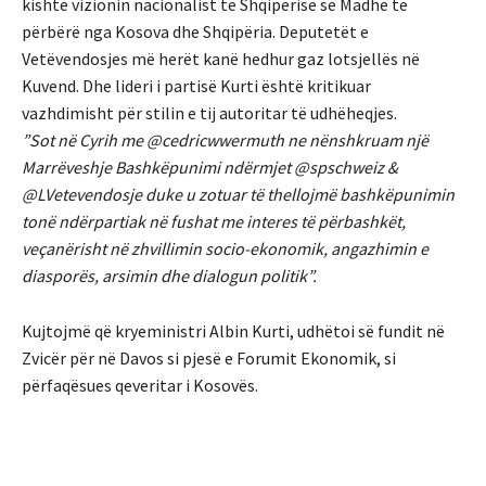
kishte vizionin nacionalist të Shqipërisë së Madhe të
përbërë nga Kosova dhe Shqipëria. Deputetët e
Vetëvendosjes më herët kanë hedhur gaz lotsjellës në
Kuvend. Dhe lideri i partisë Kurti është kritikuar
vazhdimisht për stilin e tij autoritar të udhëheqjes.
”Sot në Cyrih me @cedricwwermuth ne nënshkruam një
Marrëveshje Bashkëpunimi ndërmjet @spschweiz &
@LVetevendosje duke u zotuar të thellojmë bashkëpunimin
tonë ndërpartiak në fushat me interes të përbashkët,
veçanërisht në zhvillimin socio-ekonomik, angazhimin e
diasporës, arsimin dhe dialogun politik”.
Kujtojmë që kryeministri Albin Kurti, udhëtoi së fundit në
Zvicër për në Davos si pjesë e Forumit Ekonomik, si
përfaqësues qeveritar i Kosovës.