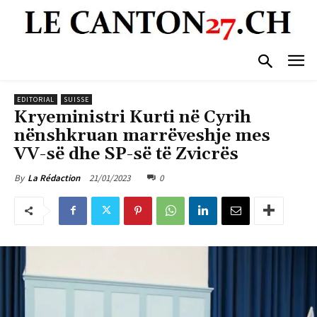
EDITORIAL
SUISSE
Kryeministri Kurti në Cyrih
nënshkruan marrëveshje mes
VV-së dhe SP-së të Zvicrës
21/01/2023
0
By
La Rédaction