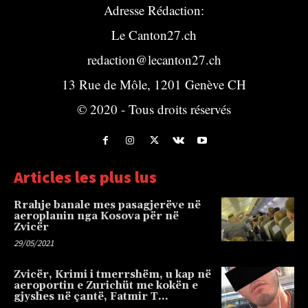
Adresse Rédaction:
Le Canton27.ch
redaction@lecanton27.ch
13 Rue de Môle, 1201 Genève CH
© 2020 - Tous droits réservés
Articles les plus lus
Rrahje banale mes pasagjerëve në
aeroplanin nga Kosova për në
Zvicër
29/05/2021
Zvicër, Krimi i tmerrshëm, u kap në
aeroportin e Zurichüt me kokën e
gjyshes në çantë, Fatmir T…