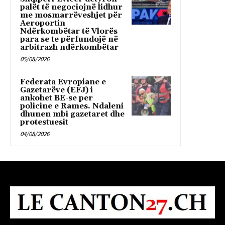
palët të negociojnë lidhur
me mosmarrëveshjet për
Aeroportin
Ndërkombëtar të Vlorës
para se te përfundojë në
arbitrazh ndërkombëtar
05/08/2026
Federata Evropiane e
Gazetarëve (EFJ) i
ankohet BE-se per
policine e Rames. Ndaleni
dhunen mbi gazetaret dhe
protestuesit
04/08/2026