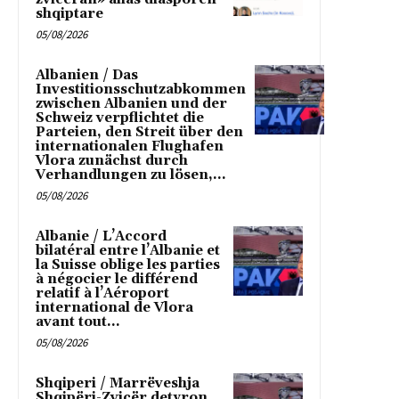
shqiptare
05/08/2026
Albanien / Das
Investitionsschutzabkommen
zwischen Albanien und der
Schweiz verpflichtet die
Parteien, den Streit über den
internationalen Flughafen
Vlora zunächst durch
Verhandlungen zu lösen,...
05/08/2026
Albanie / L’Accord
bilatéral entre l’Albanie et
la Suisse oblige les parties
à négocier le différend
relatif à l’Aéroport
international de Vlora
avant tout...
05/08/2026
Shqiperi / Marrëveshja
Shqipëri-Zvicër detyron