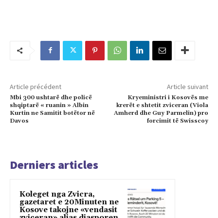
Article précédent
Article suivant
Mbi 300 ushtarë dhe policë
Kryeministri i Kosovës me
shqiptarë « ruanin » Albin
krerët e shtetit zviceran (Viola
Kurtin ne Samitit botëtor në
Amherd dhe Guy Parmelin) pro
Davos
forcimit të Swisscoy
Derniers articles
Koleget nga Zvicra,
gazetaret e 20Minuten ne
Kosove takojne «vendasit
zviceran» alias diasporen