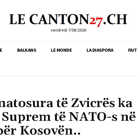
vendredi 7/08/2026
E
BALKANS
LE MONDE
LA DIASPORA
FAI
matosura të Zvicrës ka
 Suprem të NATO-s në
për Kosovën..