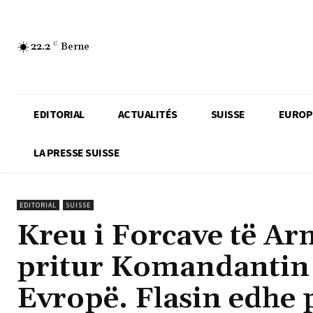
22.2
C
Berne
EDITORIAL
ACTUALITÉS
SUISSE
EUROP
LA PRESSE SUISSE
EDITORIAL
SUISSE
Kreu i Forcave të Ar
pritur Komandantin
Evropë. Flasin edhe 