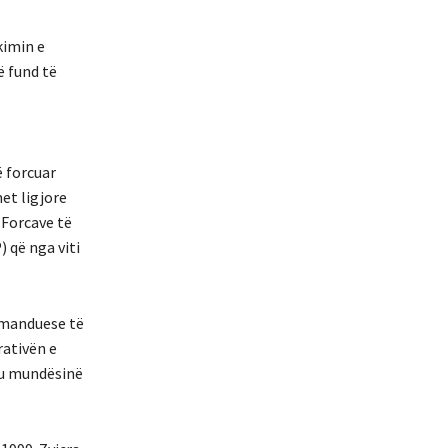
kimin e
ë fund të
ë forcuar
et ligjore
 Forcave të
 që nga viti
komanduese të
ativën e
htu mundësinë