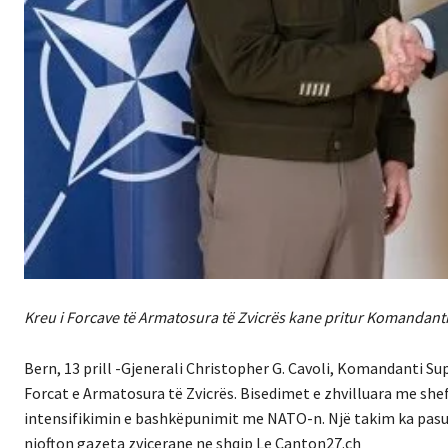
Kreu i Forcave të Armatosura të Zvicrës kane pritur Komandant
Bern, 13 prill -Gjenerali Christopher G. Cavoli, Komandanti Su
Forcat e Armatosura të Zvicrës. Bisedimet e zhvilluara me sh
intensifikimin e bashkëpunimit me NATO-n. Një takim ka pasur 
njofton gazeta zvicerane ne shqip Le Canton27.ch