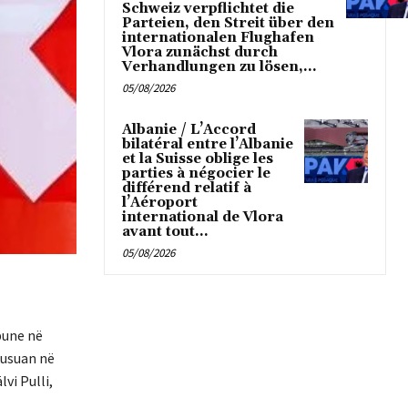
Schweiz verpflichtet die
Parteien, den Streit über den
internationalen Flughafen
Vlora zunächst durch
Verhandlungen zu lösen,...
05/08/2026
Albanie / L’Accord
bilatéral entre l’Albanie
et la Suisse oblige les
parties à négocier le
différend relatif à
l’Aéroport
international de Vlora
avant tout...
05/08/2026
pune në
kusuan në
vi Pulli,