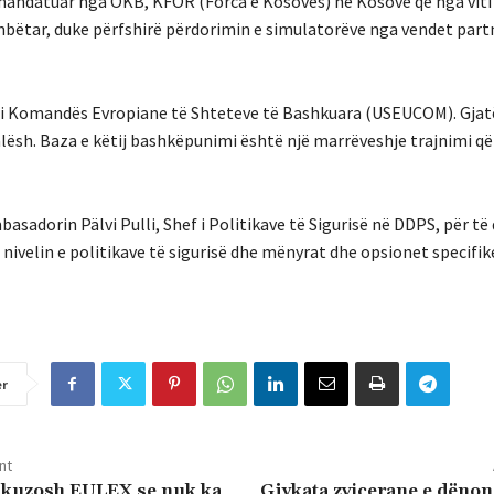
mandatuar nga OKB, KFOR (Forca e Kosovës) në Kosovë që nga viti 
bëtar, duke përfshirë përdorimin e simulatorëve nga vendet partn
t i Komandës Evropiane të Shteteve të Bashkuara (USEUCOM). Gjatë
lësh. Baza e këtij bashkëpunimi është një marrëveshje trajnimi që
asadorin Pälvi Pulli, Shef i Politikave të Sigurisë në DDPS, për të
nivelin e politikave të sigurisë dhe mënyrat dhe opsionet specifik
er
nt
akuzosh EULEX se nuk ka
Gjykata zvicerane e dënon