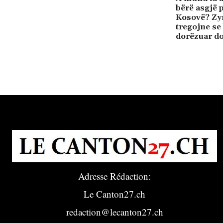
bërë asgjë p
Kosovë? Zyr
tregojne se
dorëzuar do
Adresse Rédaction:
Le Canton27.ch
redaction@lecanton27.ch