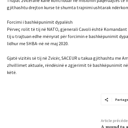
Trupat zvicerane kanë kontribuar në misionin paqeruajtës të 
gjithashtu drejton kurse të shumta trajnimi ushtarak ndërkom
Forcimi i bashkëpunimit dypalësh
Përveç rolit të tij në NATO, gjenerali Cavoli është Komandan
tij u trajtuan edhe mënyrat për forcimin e bashkëpunimit dypa
lidhur me SHBA-në në maj 2020.
Gjatë vizitës së tij në Zvicër, SACEUR u takua gjithashtu me Amb
zhvillimet aktuale, rëndësinë e zgjerimit të bashkëpunimit në 
këtë.
Partag
Article précéde
A mund ta 