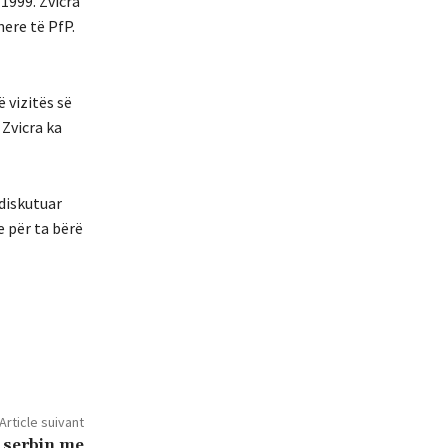
1999. Zvicra
ere të PfP.
 vizitës së
 Zvicra ka
 diskutuar
e për ta bërë
Article suivant
 serbin me