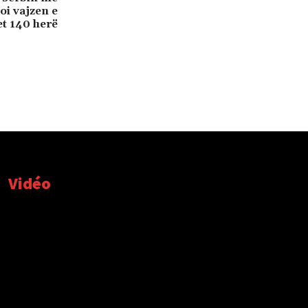
oi vajzen e
et 140 herë
Vidéo