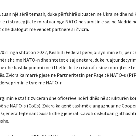
skutuan një sërë temash, duke përfshirë situatën në Ukrainë dhe ndi
e ri strategjik të miratuar nga NATO në samitin e saj në Madrid n
t dhe dialogut me vendet partnere si Zvicra.
2021 nga shtatori 2022, Këshilli Federal përvijoi synimin e tij për t
isht me NATO-n dhe shtetet e saj anëtare, duke ruajtur detyrim
ane dhe bashkëpunimi më i thellë do të rrisin aftësinë mbrojtëse të
s. Zvicra ka marrë pjesë në Partneritetin për Paqe të NATO-s (PfP)
ndërveprimin e tyre me NATO-n.
rgimin e stafit zviceran dhe oficerëve ndërlidhës në strukturën 
ë së NATO-s (CoEs). Zvicra ka qenë tashmë e angazhuar në Cooper
1. Gjenerallejtënant Süssli dhe gjenerali Cavoli diskutuan gjithas
ëshe.