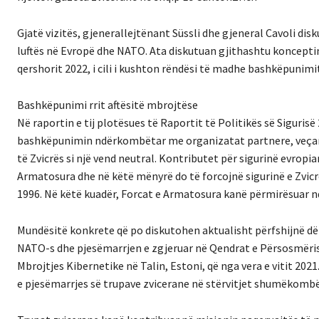
Gjatë vizitës, gjenerallejtënant Süssli dhe gjeneral Cavoli di
luftës në Evropë dhe NATO. Ata diskutuan gjithashtu konceptin 
qershorit 2022, i cili i kushton rëndësi të madhe bashkëpunimi
Bashkëpunimi rrit aftësitë mbrojtëse
Në raportin e tij plotësues të Raportit të Politikës së Sigurisë 
bashkëpunimin ndërkombëtar me organizatat partnere, veçanër
të Zvicrës si një vend neutral. Kontributet për sigurinë evropi
Armatosura dhe në këtë mënyrë do të forcojnë sigurinë e Zvicrë
1996. Në këtë kuadër, Forcat e Armatosura kanë përmirësuar 
Mundësitë konkrete që po diskutohen aktualisht përfshijnë dë
NATO-s dhe pjesëmarrjen e zgjeruar në Qendrat e Përsosmëris
Mbrojtjes Kibernetike në Talin, Estoni, që nga vera e vitit 202
e pjesëmarrjes së trupave zvicerane në stërvitjet shumëkomb