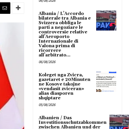
06/08/2026
Albania / L’Accordo
bilaterale tra Albania e
Svizzera obbliga le
parti a negoziare le
controversie relative
all’Aeroporto
Internazionale di
Valona prima di
ricorrere
all’arbitrato...
06/08/2026
Koleget nga Zvicra,
gazetaret e 20Minuten
ne Kosove takojne
«vendasit zviceran»
alias diasporen
shqiptare
05/08/2026
Albanien / Das
Investitionsschutzabkommen
zwischen Albanien und der