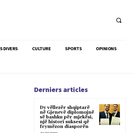
TS DIVERS
CULTURE
SPORTS
OPINIONS
Derniers articles
Dy vëllezër shqiptarë
në Gjenevë diplomojnë
së bashku për mjekësi,
një histori suksesi që
frymëzon diasporën