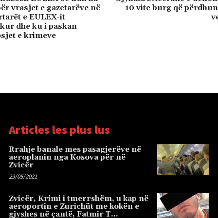
ër vrasjet e gazetarëve në
10 vite burg që përdhun
tarët e EULEX-it
v
 kur dhe ku i paskan
sjet e krimeve
Articles les plus lus
Rrahje banale mes pasagjerëve në
aeroplanin nga Kosova për në
Zvicër
29/05/2021
Zvicër, Krimi i tmerrshëm, u kap në
aeroportin e Zurichüt me kokën e
gjyshes në çantë, Fatmir T…