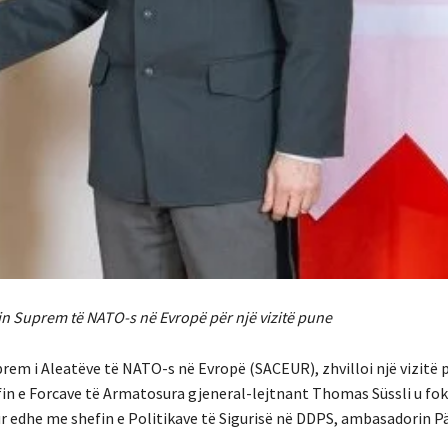
in Suprem të NATO-s në Evropë për një vizitë pune
prem i Aleatëve të NATO-s në Evropë (SACEUR), zhvilloi një vizitë 
efin e Forcave të Armatosura gjeneral-lejtnant Thomas Süssli u fo
edhe me shefin e Politikave të Sigurisë në DDPS, ambasadorin Päl