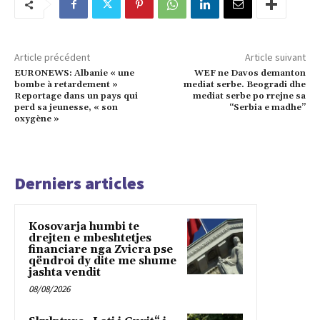
Article précédent
Article suivant
EURONEWS: Albanie « une
WEF ne Davos demanton
bombe à retardement »
mediat serbe. Beogradi dhe
Reportage dans un pays qui
mediat serbe po rrejne sa
perd sa jeunesse, « son
“Serbia e madhe”
oxygène »
Derniers articles
Kosovarja humbi te
drejten e mbeshtetjes
financiare nga Zvicra pse
qëndroi dy dite me shume
jashta vendit
08/08/2026