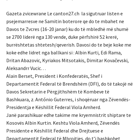
Gazeta zvicewrane Le canton27.ch la sigutruar listen e
psejemarresve ne Samitin boterore qe do te mbahet ne
Davos te Zvcres (16-20 janar) ku do të mbledhë më shumë
se 2700 liderë nga 130 vende, duke përfshirë 52 krerë,
burrështetas shtetesh/qeverish. Davosi do te beje koke me
koke edhe lidret nga ballkani si : Albin Kurti, Edi Rama,
Dritan Abazovic, Kyriakos Mitsotakis, Dimitar Kovačevski,
Aleksandrr Vucic…
Alain Berset, President i Konfederatës, Shef i
Departamentit Federal të Brendshëm (DFI), do të takojë në
Davos Sekretarin e Përgjithshëm të Kombeve të
Bashkuara, z. António Guterres, i shoqëruar nga Zëvendës-
Presidentja e Këshillit Federal Viola Amherd.
Janë parashikuar edhe takime me kryemnistrit shiptare te
Kosovës Albin Kurtin. Keshtu Viola Amherd, Zëvendës
Presidente e Këshillit Federal dhe Drejtuese e
Departamentit Federal të Mbrojtjes, do t’i bashkohet