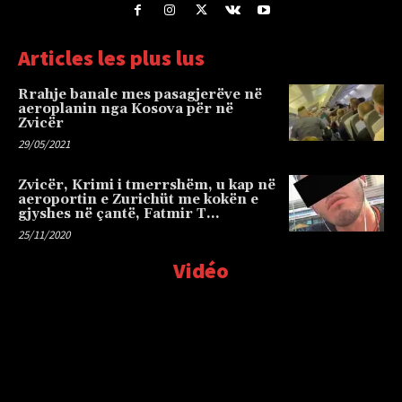
Articles les plus lus
Rrahje banale mes pasagjerëve në
aeroplanin nga Kosova për në
Zvicër
29/05/2021
Zvicër, Krimi i tmerrshëm, u kap në
aeroportin e Zurichüt me kokën e
gjyshes në çantë, Fatmir T…
25/11/2020
Vidéo