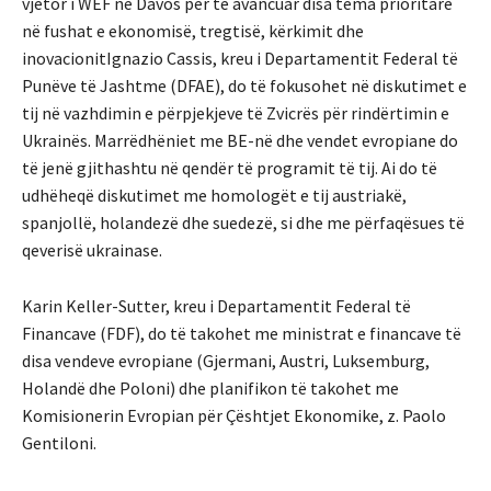
vjetor i WEF në Davos për të avancuar disa tema prioritare
në fushat e ekonomisë, tregtisë, kërkimit dhe
inovacionitIgnazio Cassis, kreu i Departamentit Federal të
Punëve të Jashtme (DFAE), do të fokusohet në diskutimet e
tij në vazhdimin e përpjekjeve të Zvicrës për rindërtimin e
Ukrainës. Marrëdhëniet me BE-në dhe vendet evropiane do
të jenë gjithashtu në qendër të programit të tij. Ai do të
udhëheqë diskutimet me homologët e tij austriakë,
spanjollë, holandezë dhe suedezë, si dhe me përfaqësues të
qeverisë ukrainase.
Karin Keller-Sutter, kreu i Departamentit Federal të
Financave (FDF), do të takohet me ministrat e financave të
disa vendeve evropiane (Gjermani, Austri, Luksemburg,
Holandë dhe Poloni) dhe planifikon të takohet me
Komisionerin Evropian për Çështjet Ekonomike, z. Paolo
Gentiloni.