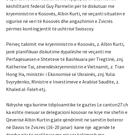
këshilltarit federal Guy Parmelin për të diskutuar me
kryeministrin e Kosovës, Albin Kurti, në veçanti situatën e
sigurisë në veri të Kosovës dhe angazhimin e Zvicrës
përmes kontingjentit të ushtrisë Swisscoy.
Përveç takimit me kryeministrin e Kosovës, z. Albin Kurti,
janë planifikuar diskutime dypalëshe në veçanti me
Përfaqësuesen e Shteteve të Bashkuara për Tregtinë, znj.
Katherine Tai, zëvendëskryeministrin e Vietnamit, z. Tran
Hong Ha, ministër. i Ekonomisë së Ukrainës, znj. Yulia
Svyrydenko, Ministre e Investimeve e Arabisë Saudite, z.
Khaled al-Faleh etj..
Ndryshe nga burime tdiploamtike te gaztes Le canton27.ch
ka eshte mesuar se delegacioni kosovar ne krye me shefin e
Qeverisë Albin Kurtin gjate qëndrimit ne samitin boteror
në Davos te Zvicres (16-20 janar) kane nje agjende te
dendur për te realilzuar me nje ser takimesh me