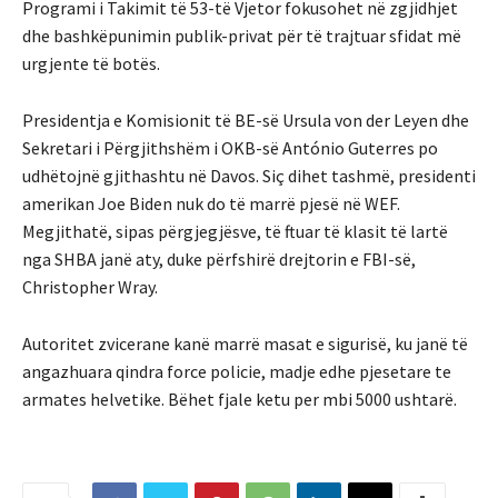
Programi i Takimit të 53-të Vjetor fokusohet në zgjidhjet
dhe bashkëpunimin publik-privat për të trajtuar sfidat më
urgjente të botës.
Presidentja e Komisionit të BE-së Ursula von der Leyen dhe
Sekretari i Përgjithshëm i OKB-së António Guterres po
udhëtojnë gjithashtu në Davos. Siç dihet tashmë, presidenti
amerikan Joe Biden nuk do të marrë pjesë në WEF.
Megjithatë, sipas përgjegjësve, të ftuar të klasit të lartë
nga SHBA janë aty, duke përfshirë drejtorin e FBI-së,
Christopher Wray.
Autoritet zvicerane kanë marrë masat e sigurisë, ku janë të
angazhuara qindra force policie, madje edhe pjesetare te
armates helvetike. Bëhet fjale ketu per mbi 5000 ushtarë.