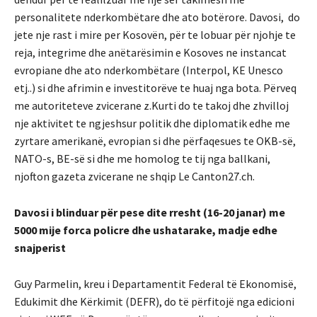
personalitete nderkombëtare dhe ato botërore. Davosi, do
jete nje rast i mire per Kosovën, për te lobuar për njohje te
reja, integrime dhe anëtarësimin e Kosoves ne instancat
evropiane dhe ato nderkombëtare (Interpol, KE Unesco
etj..) si dhe afrimin e investitorëve te huaj nga bota. Përveq
me autoriteteve zvicerane z.Kurti do te takoj dhe zhvilloj
nje aktivitet te ngjeshsur politik dhe diplomatik edhe me
zyrtare amerikanë, evropian si dhe përfaqesues te OKB-së,
NATO-s, BE-së si dhe me homolog te tij nga ballkani,
njofton gazeta zvicerane ne shqip Le Canton27.ch.
Davosi i blinduar për pese dite rresht (16-20 janar) me
5000 mije forca policre dhe ushatarake, madje edhe
snajperist
Guy Parmelin, kreu i Departamentit Federal të Ekonomisë,
Edukimit dhe Kërkimit (DEFR), do të përfitojë nga edicioni