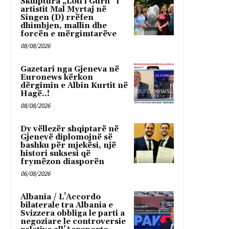
Skulptura „Loti i Gurit“ i
artistit Mal Myrtaj në
Singen (D) rrëfen
dhimbjen, mallin dhe
forcën e mërgimtarëve
08/08/2026
Gazetari nga Gjeneva në
Euronews kërkon
dërgimin e Albin Kurtit në
Hagë..!
08/08/2026
Dy vëllezër shqiptarë në
Gjenevë diplomojnë së
bashku për mjekësi, një
histori suksesi që
frymëzon diasporën
06/08/2026
Albania / L’Accordo
bilaterale tra Albania e
Svizzera obbliga le parti a
negoziare le controversie