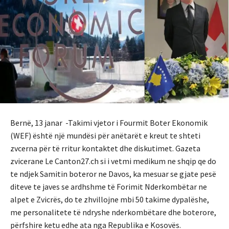
Bernë, 13 janar -Takimi vjetor i Fourmit Boter Ekonomik
(WEF) është një mundësi për anëtarët e kreut te shteti
zvcerna për të rritur kontaktet dhe diskutimet. Gazeta
zvicerane Le Canton27.ch si i vetmi medikum ne shqip qe do
te ndjek Samitin boteror ne Davos, ka mesuar se gjate pesë
diteve te javes se ardhshme të Forimit Nderkombëtar ne
alpet e Zvicrës, do te zhvillojne mbi 50 takime dypalëshe,
me personalitete të ndryshe nderkombëtare dhe boterore,
përfshire ketu edhe ata nga Republika e Kosovës.