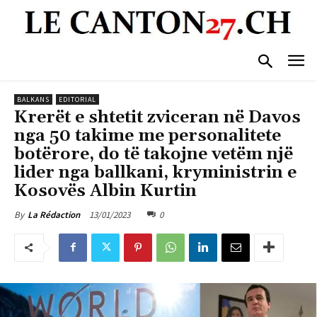
BALKANS
EDITORIAL
Krerët e shtetit zviceran në Davos
nga 50 takime me personalitete
botërore, do të takojne vetëm një
lider nga ballkani, kryministrin e
Kosovës Albin Kurtin
13/01/2023
0
By
La Rédaction