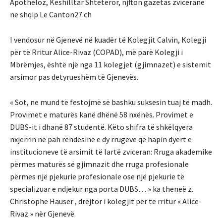
Apothéloz, Këshilltar Shtetëror, njfton gazetas zvicerane
ne shqip Le Canton27.ch
I vendosur në Gjenevë në kuadër të Kolegjit Calvin, Kolegji
për të Rritur Alice-Rivaz (COPAD), më parë Kolegji i
Mbrëmjes, është një nga 11 kolegjet (gjimnazet) e sistemit
arsimor pas detyrueshëm të Gjenevës.
« Sot, ne mund të festojmë së bashku suksesin tuaj të madh.
Provimet e maturës kanë dhënë 58 nxënës. Provimet e
DUBS-it i dhanë 87 studentë. Këto shifra të shkëlqyera
nxjerrin në pah rëndësinë e dy rrugëve që hapin dyert e
institucioneve të arsimit të lartë zviceran: Rruga akademike
përmes maturës së gjimnazit dhe rruga profesionale
përmes një pjekurie profesionale ose një pjekurie të
specializuar e ndjekur nga porta DUBS… » ka theneë z.
Christophe Hauser , drejtor i kolegjit per te rritur « Alice-
Rivaz » nër Gjenevë.