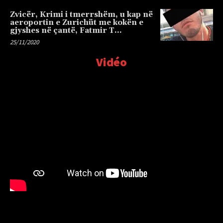
Zvicër, Krimi i tmerrshëm, u kap në
aeroportin e Zurichüt me kokën e
gjyshes në çantë, Fatmir T…
25/11/2020
Vidéo