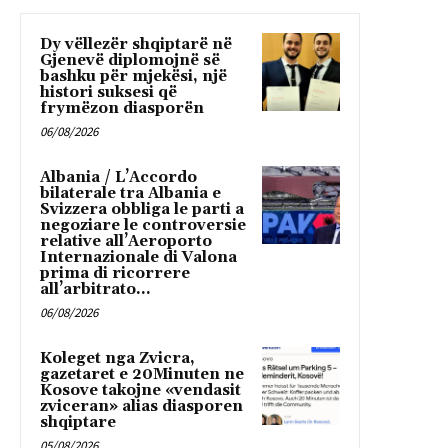
Dy vëllezër shqiptarë në
Gjenevë diplomojnë së
bashku për mjekësi, një
histori suksesi që
frymëzon diasporën
06/08/2026
Albania / L’Accordo
bilaterale tra Albania e
Svizzera obbliga le parti a
negoziare le controversie
relative all’Aeroporto
Internazionale di Valona
prima di ricorrere
all’arbitrato...
06/08/2026
Koleget nga Zvicra,
gazetaret e 20Minuten ne
Kosove takojne «vendasit
zviceran» alias diasporen
shqiptare
05/08/2026