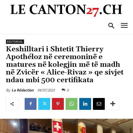
EDITORIAL
Keshilltari i Shtetit Thierry
Apothéloz në ceremoninë e
matures në kolegjin më të madh
në Zvicër « Alice-Rivaz » qe sivjet
ndau mbi 500 certifikata
04/07/2023
0
By
La Rédaction