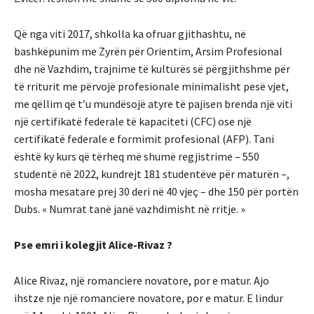
Që nga viti 2017, shkolla ka ofruar gjithashtu, në
bashkëpunim me Zyrën për Orientim, Arsim Profesional
dhe në Vazhdim, trajnime të kulturës së përgjithshme për
të rriturit me përvojë profesionale minimalisht pesë vjet,
me qëllim që t’u mundësojë atyre të pajisen brenda një viti
një certifikatë federale të kapaciteti (CFC) ose një
certifikatë federale e formimit profesional (AFP). Tani
është ky kurs që tërheq më shumë regjistrime – 550
studentë në 2022, kundrejt 181 studentëve për maturën –,
mosha mesatare prej 30 deri në 40 vjeç – dhe 150 për portën
Dubs. « Numrat tanë janë vazhdimisht në rritje. »
Pse emri i kolegjit Alice-Rivaz ?
Alice Rivaz, një romanciere novatore, por e matur. Ajo
ihstze nje një romanciere novatore, por e matur. E lindur