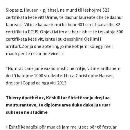
Siopas z. Hauser « gjithsej, ne mund të lëshojmë 523
certifikata këtë vit! Urime, të dashur laureatë dhe të dashur
laureatë. Vitin e kaluar kemi lëshuar 401 certifikata dhe 32
certifikata ECUS. Objektivi im atëherë ishte të tejkaloja 500
certifikata këtë vit, ishte i suksesshëm! Qëllimi i
arritur!..Zonja dhe zotërinj, jo më kot jemi kolegji më i
madh për të rritur në Zvicër. »
“Numrat tanë janë vazhdimisht në rritje, vitin e ardhshëm
do t’i kalojmë 1000 studentë. tha z. Christophe Hauser,
drejtor i Copad që nga viti 2013
Thierry Apothéloz, Këshilltar Shtetëror ju drejtua
mauturanteve, te diplomuarve duke duke ju uruar
suksese ne studime
« Është kënaqësi për mua që jam me ju sot për të festuar