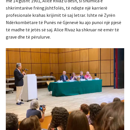
më 14 gusht 1901, Alice Rivaz u desh, si shumica e
shkrimtarëve frëngjishtfolës, të ndiqte një karrierë
profesionale krahas krijimit të saj letrar. Ishte në Zyrën
Ndërkombëtare të Punës në Gjenevë ku ajo punoi një pjesë
të madhe të jetës së saj. Alice Rivaz ka shkruar në emër të
grave dhe të përulurve.