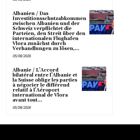
Albanien / Das
Investitionsschutzabkommen
zwischen Albanien und der
Schweiz verpflichtet die
Parteien, den Streit über den
internationalen Flughafen
Vlora zunächst durch
Verhandlungen zu lösen,...
05/08/2026
Albanie / L’Accord
bilatéral entre l’Albanie et
la Suisse oblige les parties
à négocier le différend
relatif à l’Aéroport
international de Vlora
avant tout...
05/08/2026