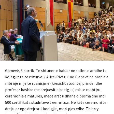
Gjenevë, 3 korrik -Te shtunen e kaluar ne sallen e amdhe te
kolegjit te te rriturve « Alice-Rivaz » ne Gjenevë ne pranie e
mbi nje mije te rpanisjme (kresisht studnte, prinder dhe
profesar bashke me drejuesit e koelgjit) eshte mabtjru
ceremonia e matures, meqe arst u dhane diploma dhe mbi
500 certifikata studnteve t eemrituar. Ne kete ceremoni te
drejtuar nga drejtori i koelgjit, mori pjes edhe Thierry