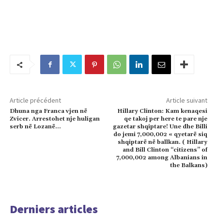
Article précédent
Article suivant
Dhuna nga Franca vjen në
Hillary Clinton: Kam kenaqesi
Zvicer. Arrestohet nje huligan
qe takoj per here te pare nje
serb në Lozanë…
gazetar shqiptare! Une dhe Billi
do jemi 7,000,002 « qyetarë siq
shqiptarë në ballkan. ( Hillary
and Bill Clinton “citizens” of
7,000,002 among Albanians in
the Balkans)
Derniers articles