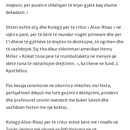
miqësor, për punën e shkëlqyer të kryer gjatë kaq shumë
dekadash. »
Shteti është aty, dhe Kolegji për të rritur « Alice-Rivaz » në
vijën e parë, për të bërë të mundur rrugët jolineare dhe për
t’i dhënë të gjithëve të drejtën të dështojnë, të ngrihen dhe
të vazhdojnë. Siç tha dikur shkrimtari amerikan Henry
Miller: « Kokat tona janë të rrumbullakëta në mënyrë që
idetë tona të ndryshojnë drejtimin.. », ka thëne ne fund. z.
Apothéloz.
Pas kesaja ceremonie ne oborrin e shkolles nisi festa,
perfqafimet dikush me lotë gezimi e dëshprimi, prinderir
dhe profesoret uronin nxenesit me buket lulesh dhe
vazhduan festen me nje koktej…
Kolegji Alice-Rivaz për të rritur është bërë më i madhi në
Zvicër: lëshon më shumë se 500 diploma në vit.