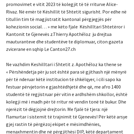
promovimet e vitit 2023 të kolegjit të të rriturve Alice-
Rivaz. Në emër të Këshillit të Shtetit sigurisht. Por edhe në
titullin tim të magjistratit kantonal përgjegjës për
kohezionin social… » me këto fjale Këshilltari Shtetëror i
Kantonit te Gjenevës z.Thierry Apothéloz ju drejtua
mauturanteve dhe studentëve te diplomuar, citon gazeta
zvicerane en sqhip Le Canton27.ch
Ne vazhdim Keshilltari i Shtetit z. Apothéloz ka thene se
« Përshëndetja për ju sot është para së gjithash një mënyrë
për të nderuar këtë institucion të shkëlqyer, i cili sapo ka
festuar përvjetorin e gjashtëdhjetë dhe që, me afro 1400
studentë të regjistruar për vitin e ardhshëm shkollor, është
kolegji më i madh për të rritur në vendin tonë të bukur. Dhe
njerëzit të dëgjojnë drejtorin. Me fjalë të tjera: një
flamurtar i sistemit të trajnimit të Gjenevës! Për këtë arsye
gjej rastin të përgëzoj ekipet e mësimdhënies,
menaxhmentin dhe në përgjithësi DIP, këtë departament