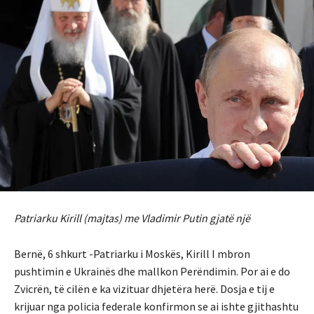
Patriarku Kirill (majtas) me Vladimir Putin gjatë një
Bernë, 6 shkurt -Patriarku i Moskës, Kirill I mbron
pushtimin e Ukrainës dhe mallkon Perëndimin. Por ai e do
Zvicrën, të cilën e ka vizituar dhjetëra herë. Dosja e tij e
krijuar nga policia federale konfirmon se ai ishte gjithashtu