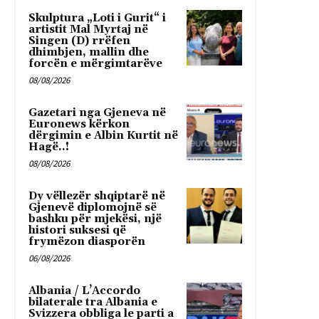
Skulptura „Loti i Gurit“ i
artistit Mal Myrtaj në
Singen (D) rrëfen
dhimbjen, mallin dhe
forcën e mërgimtarëve
08/08/2026
Gazetari nga Gjeneva në
Euronews kërkon
dërgimin e Albin Kurtit në
Hagë..!
08/08/2026
Dy vëllezër shqiptarë në
Gjenevë diplomojnë së
bashku për mjekësi, një
histori suksesi që
frymëzon diasporën
06/08/2026
Albania / L’Accordo
bilaterale tra Albania e
Svizzera obbliga le parti a