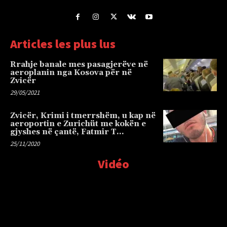
Articles les plus lus
Rrahje banale mes pasagjerëve në
aeroplanin nga Kosova për në
Zvicër
29/05/2021
Zvicër, Krimi i tmerrshëm, u kap në
aeroportin e Zurichüt me kokën e
gjyshes në çantë, Fatmir T…
25/11/2020
Vidéo