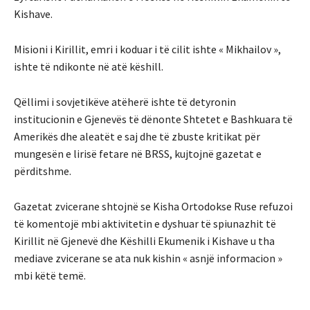
Kishave.
Misioni i Kirillit, emri i koduar i të cilit ishte « Mikhailov »,
ishte të ndikonte në atë këshill.
Qëllimi i sovjetikëve atëherë ishte të detyronin
institucionin e Gjenevës të dënonte Shtetet e Bashkuara të
Amerikës dhe aleatët e saj dhe të zbuste kritikat për
mungesën e lirisë fetare në BRSS, kujtojnë gazetat e
përditshme.
Gazetat zvicerane shtojnë se Kisha Ortodokse Ruse refuzoi
të komentojë mbi aktivitetin e dyshuar të spiunazhit të
Kirillit në Gjenevë dhe Këshilli Ekumenik i Kishave u tha
mediave zvicerane se ata nuk kishin « asnjë informacion »
mbi këtë temë.