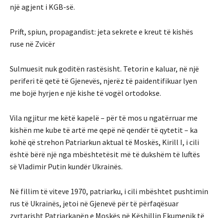
një agjent i KGB-së.
Prift, spiun, propagandist: jeta sekrete e kreut të kishës
ruse në Zvicër
Sulmuesit nuk goditën rastësisht. Tetorin e kaluar, në një
periferi të qetë të Gjenevës, njerëz të paidentifikuar lyen
me bojë hyrjen e një kishe të vogël ortodokse.
Vila ngjitur me këtë kapelë – për të mos u ngatërruar me
kishën me kube të artë me qepë në qendër të qytetit – ka
kohë që strehon Patriarkun aktual të Moskës, Kirill I, i cili
është bërë një nga mbështetësit më të dukshëm të luftës
së Vladimir Putin kundër Ukrainës.
Në fillim të viteve 1970, patriarku, i cili mbështet pushtimin
rus të Ukrainës, jetoi në Gjenevë për të përfaqësuar
zyrtarisht Patriarkanën e Moskës në Këshillin Ekumenik të