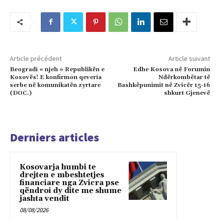
Article précédent
Article suivant
Beogradi « njeh » Republikën e
Edhe Kosova në Forumin
Kosovës! E konfirmon qeveria
Ndërkombëtar të
serbe në komunikatën zyrtare
Bashkëpunimit në Zvicër 15-16
(DOC.)
shkurt Gjenevë
Derniers articles
Kosovarja humbi te
drejten e mbeshtetjes
financiare nga Zvicra pse
qëndroi dy dite me shume
jashta vendit
08/08/2026