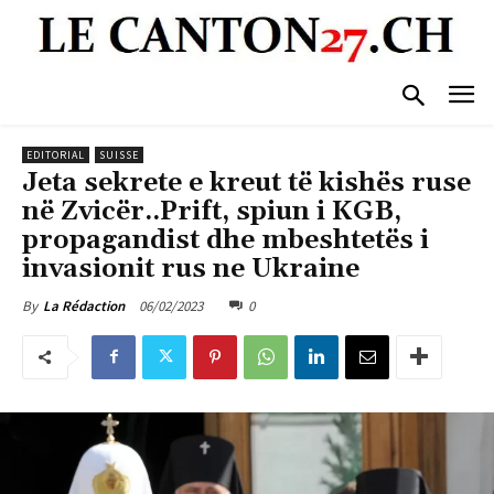
EDITORIAL
SUISSE
Jeta sekrete e kreut të kishës ruse
në Zvicër..Prift, spiun i KGB,
propagandist dhe mbeshtetës i
invasionit rus ne Ukraine
06/02/2023
0
By
La Rédaction