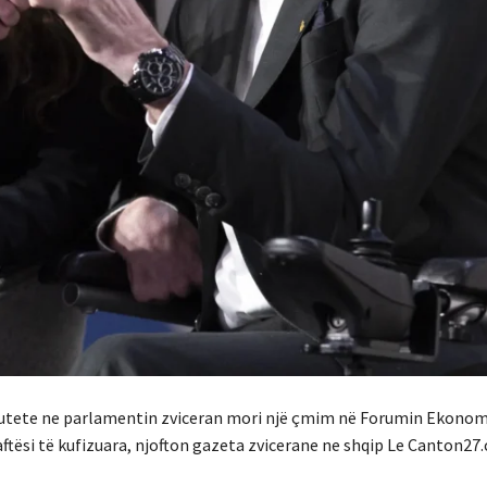
deputete ne parlamentin zviceran mori një çmim në Forumin Ekono
ftësi të kufizuara, njofton gazeta zvicerane ne shqip Le Canton27.