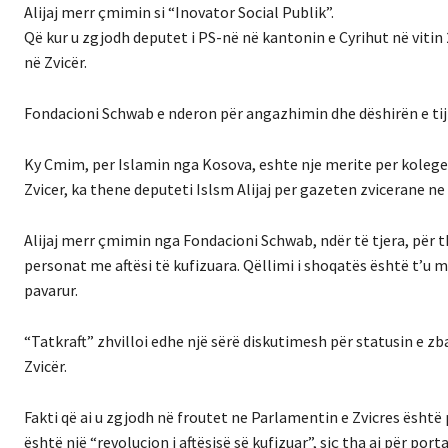
Alijaj merr çmimin si “Inovator Social Publik”.
Që kur u zgjodh deputet i PS-në në kantonin e Cyrihut në vitin
në Zvicër.
Fondacioni Schwab e nderon për angazhimin dhe dëshirën e tij 
Ky Cmim, per Islamin nga Kosova, eshte nje merite per koleget
Zvicer, ka thene deputeti Islsm Alijaj per gazeten zvicerane n
Alijaj merr çmimin nga Fondacioni Schwab, ndër të tjera, për 
personat me aftësi të kufizuara. Qëllimi i shoqatës është t’u
pavarur.
“Tatkraft” zhvilloi edhe një sërë diskutimesh për statusin e z
Zvicër.
Fakti që ai u zgjodh në froutet ne Parlamentin e Zvicres është pë
është një “revolucion i aftësisë së kufizuar”, siç tha ai për po