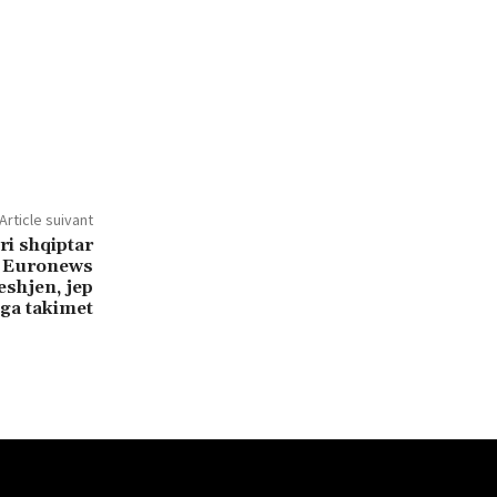
Article suivant
ri shqiptar
ër Euronews
shjen, jep
nga takimet