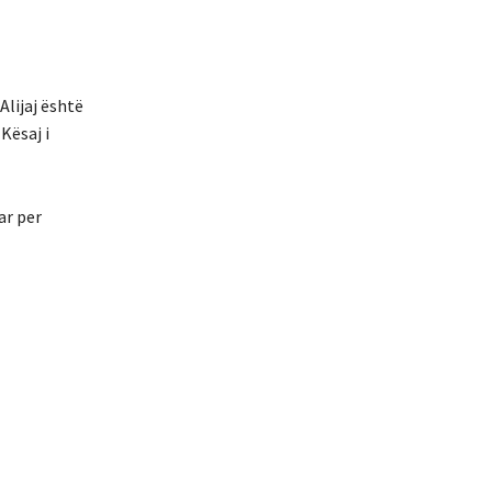
Alijaj është
Kësaj i
ar per