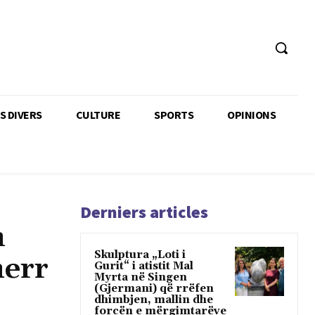
TS DIVERS
CULTURE
SPORTS
OPINIONS
Derniers articles
n
Skulptura „Loti i
merr
Gurit“ i atistit Mal
Myrta në Singen
(Gjermani) që rrëfen
dhimbjen, mallin dhe
forcën e mërgimtarëve