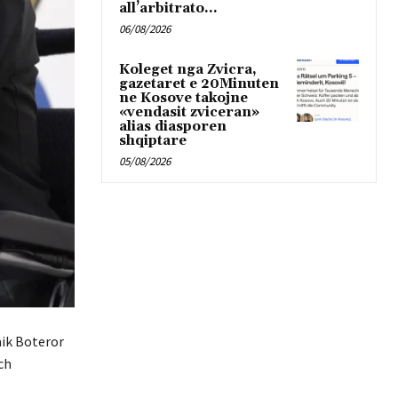
all’arbitrato...
06/08/2026
Koleget nga Zvicra,
gazetaret e 20Minuten
ne Kosove takojne
«vendasit zviceran»
alias diasporen
shqiptare
05/08/2026
mik Boteror
ch