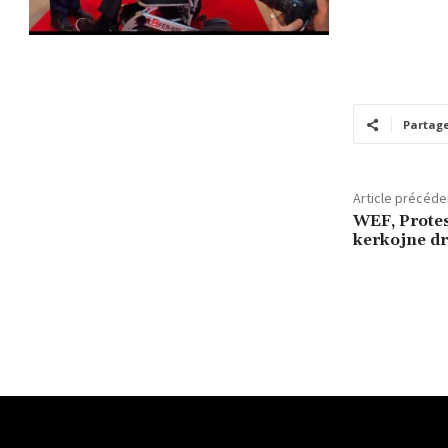
Partag
Article précéde
WEF, Protes
kerkojne dr