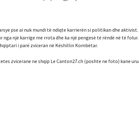
arsye pse ai nuk mundi të ndiqte karrierën si politikan dhe aktivist. 
rur nga një karrige me rrota dhe ka një pengesë të rëndë në të folur. 
hqiptari i parë zviceran në Këshillin Kombëtar.
azetes zvicerane ne shqip Le Canton27.ch (poshte ne foto) kane uru