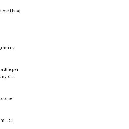
ë më i huaj
grimi ne
ga dhe për
ënyrë të
uara në
i i tij