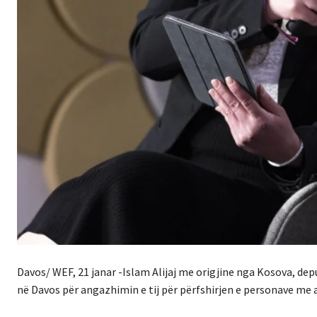
Davos/ WEF, 21 janar -Islam Alijaj me origjine nga Kosova, 
në Davos për angazhimin e tij për përfshirjen e personave me a