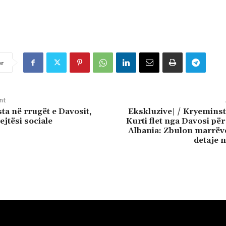
er
nt
ta në rrugët e Davosit,
Ekskluzive| / Kryeminst
ejtësi sociale
Kurti flet nga Davosi p
Albania: Zbulon marrëve
detaje 