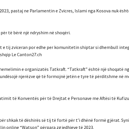
 2023, pastaj ne Parlamentin e Zvicres, Islami nga Kosova nuk ësht
për të bërë një ndryshim në shoqëri.
 e tij zviceran por edhe per komunitetin shiptar si dhembull inte
e shqip Le Canton27.ch
themelimin e organizatës Tatkraft. “Tatkraft” është një shoqatë n
 mundësojë njerëzve që të formojnë jetën e tyre të përditshme në m
batimit të Konventës për të Drejtat e Personave me Aftësi të Kufiz
r shkak të dëshirës së tij të fortë për t’i dhënë formë gjërat. Synim
rtalin online “Watson” përpara zgjedhjeve të 2023.