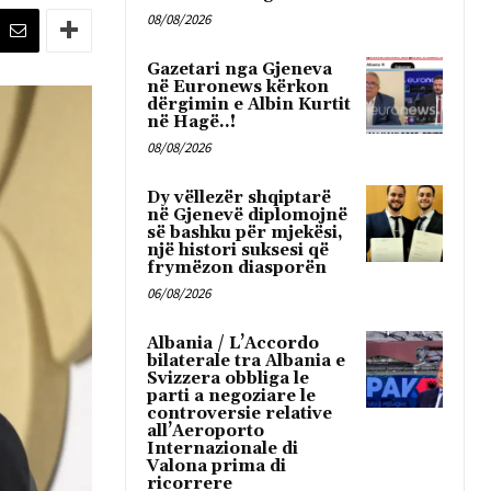
08/08/2026
Gazetari nga Gjeneva
në Euronews kërkon
dërgimin e Albin Kurtit
në Hagë..!
08/08/2026
Dy vëllezër shqiptarë
në Gjenevë diplomojnë
së bashku për mjekësi,
një histori suksesi që
frymëzon diasporën
06/08/2026
Albania / L’Accordo
bilaterale tra Albania e
Svizzera obbliga le
parti a negoziare le
controversie relative
all’Aeroporto
Internazionale di
Valona prima di
ricorrere