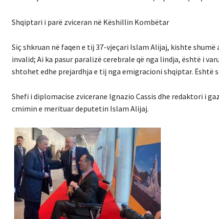
Shqiptari i parë zviceran në Këshillin Kombëtar
Siç shkruan në faqen e tij 37-vjeçari Islam Alijaj, kishte shumë 
invalid; Ai ka pasur paralizë cerebrale që nga lindja, është i va
shtohet edhe prejardhja e tij nga emigracioni shqiptar. Është s
Shefi i diplomacise zvicerane Ignazio Cassis dhe redaktori i g
cmimin e merituar deputetin Islam Alijaj.