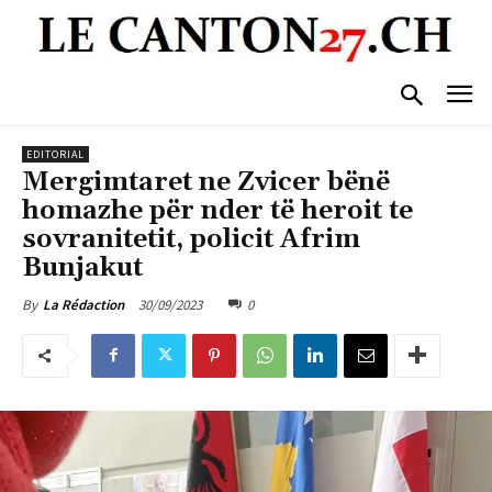
EDITORIAL
Mergimtaret ne Zvicer bënë
homazhe për nder të heroit te
sovranitetit, policit Afrim
Bunjakut
30/09/2023
0
By
La Rédaction