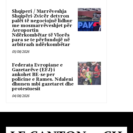
Shqiperi / Marrëveshja
Shqipëri-Zvicër detyron
palët të negociojnë lidhur
me mosmarrëveshjet për
Aeroportin
Ndërkombëtar të Vlorës
para se te përfundojë në
arbitrazh ndërkombëtar
05/08/2026
Federata Evropiane e
Gazetarëve (EFJ) i
ankohet BE-se per
policine e Rames. Ndaleni
dhunen mbi gazetaret dhe
protestuesit
04/08/2026