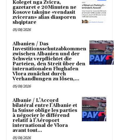
Koleget nga Zvicra,
gazetaret e 20Minuten ne
Kosove takojne «vendasit
zviceran» alias diasporen
shqiptare
05/08/2026
Albanien / Das
Investitionsschutzabkommen
zwischen Albanien und der
Schweiz verpflichtet die
Parteien, den Streit über den
internationalen Flughafen
Vlora zunächst durch
Verhandlungen zu lösen,...
05/08/2026
Albanie / L’Accord
bilatéral entre l’Albanie et
la Suisse oblige les parties
à négocier le différend
relatif à l’Aéroport
international de Vlora
avant tout...
05/08/2026