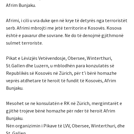
Afrim Bunjaku.
Afrimi, i cili u vra duke qen në krye të detyrës nga terroristët
serb. Afrimi mbrojti me jetë territorin e Kosovës. Kosova
është e pavarur dhe sovrane. Ne do të denojmë gjithmonë
sulmet terroriste.
Pikat e Lëvizjës Vetëvendosje, Obersee, Winterthuri,
St.Gallen dhe Luzern, u mblodhën para konzulatës së
Republikës së Kosovës në Zürich, për t’i bërë homazhe
veprës atdhetare të heroit të fundit të Kosovës, Afrim
Bunjaku.
Mesohet se ne konsulatën e RK në Zürich, mergimtarët e
gjithë trojeve bënë homazhe për nder të heroit Afrim
Bunjaku.
Nën organizimin i Pikave të LVV, Obersee, Winterthuri, dhe
St. Gallen.