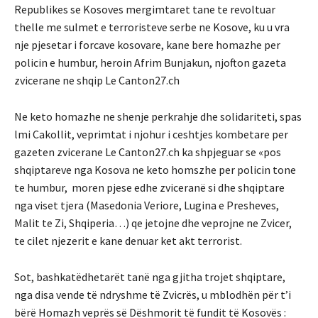
Republikes se Kosoves mergimtaret tane te revoltuar
thelle me sulmet e terroristeve serbe ne Kosove, ku u vra
nje pjesetar i forcave kosovare, kane bere homazhe per
policin e humbur, heroin Afrim Bunjakun, njofton gazeta
zvicerane ne shqip Le Canton27.ch
Ne keto homazhe ne shenje perkrahje dhe solidariteti, spas
lmi Cakollit, veprimtat i njohur i ceshtjes kombetare per
gazeten zvicerane Le Canton27.ch ka shpjeguar se «pos
shqiptareve nga Kosova ne keto homszhe per policin tone
te humbur, moren pjese edhe zviceranë si dhe shqiptare
nga viset tjera (Masedonia Veriore, Lugina e Presheves,
Malit te Zi, Shqiperia…) qe jetojne dhe veprojne ne Zvicer,
te cilet njezerit e kane denuar ket akt terrorist.
Sot, bashkatëdhetarët tanë nga gjitha trojet shqiptare,
nga disa vende të ndryshme të Zvicrës, u mblodhën për t’i
bërë Homazh veprës së Dëshmorit të fundit të Kosovës :