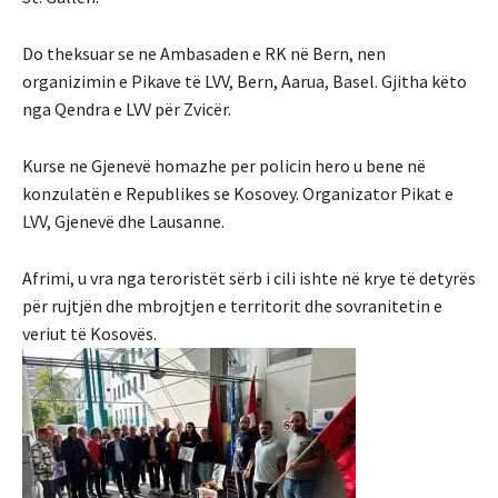
Do theksuar se ne Ambasaden e RK në Bern, nen
organizimin e Pikave të LVV, Bern, Aarua, Basel. Gjitha këto
nga Qendra e LVV për Zvicër.
Kurse ne Gjenevë homazhe per policin hero u bene në
konzulatën e Republikes se Kosovey. Organizator Pikat e
LVV, Gjenevë dhe Lausanne.
Afrimi, u vra nga teroristët sërb i cili ishte në krye të detyrës
për rujtjën dhe mbrojtjen e territorit dhe sovranitetin e
veriut të Kosovës.