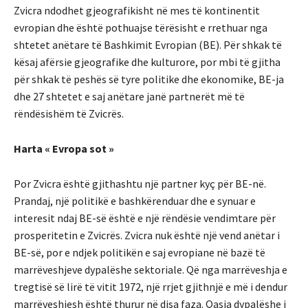
Zvicra ndodhet gjeografikisht në mes të kontinentit
evropian dhe është pothuajse tërësisht e rrethuar nga
shtetet anëtare të Bashkimit Evropian (BE). Për shkak të
kësaj afërsie gjeografike dhe kulturore, por mbi të gjitha
për shkak të peshës së tyre politike dhe ekonomike, BE-ja
dhe 27 shtetet e saj anëtare janë partnerët më të
rëndësishëm të Zvicrës.
Harta « Evropa sot »
Por Zvicra është gjithashtu një partner kyç për BE-në.
Prandaj, një politikë e bashkërenduar dhe e synuar e
interesit ndaj BE-së është e një rëndësie vendimtare për
prosperitetin e Zvicrës. Zvicra nuk është një vend anëtar i
BE-së, por e ndjek politikën e saj evropiane në bazë të
marrëveshjeve dypalëshe sektoriale. Që nga marrëveshja e
tregtisë së lirë të vitit 1972, një rrjet gjithnjë e më i dendur
marrëveshjesh është thurur në disa faza. Qasja dypalëshe i