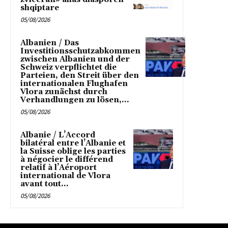
shqiptare
05/08/2026
Albanien / Das
Investitionsschutzabkommen
zwischen Albanien und der
Schweiz verpflichtet die
Parteien, den Streit über den
internationalen Flughafen
Vlora zunächst durch
Verhandlungen zu lösen,...
05/08/2026
Albanie / L’Accord
bilatéral entre l’Albanie et
la Suisse oblige les parties
à négocier le différend
relatif à l’Aéroport
international de Vlora
avant tout...
05/08/2026