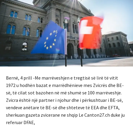
Bernë, 4 prill -Me marrëveshjen e tregtisë së lirë të vitit
1972 u hodhën bazat e marrëdhënieve mes Zvicrës dhe BE-
së, të cilat sot bazohen në më shumë se 100 marrëveshje.
Zvicra është një partner i njohur dhe i përkushtuar i BE-së,
vendeve anëtare të BE-së dhe shteteve të EEA dhe EFTA,
sherkuan gazeta zvicerane ne shqip Le Canton27.ch duke ju
referuar DFAE,