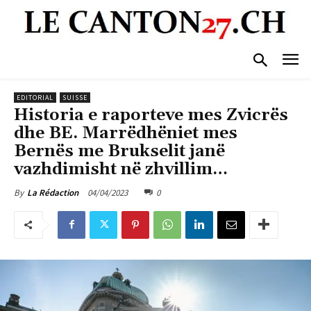
EDITORIAL
SUISSE
Historia e raporteve mes Zvicrës
dhe BE. Marrëdhëniet mes
Bernës me Brukselit janë
vazhdimisht në zhvillim…
04/04/2023
0
By
La Rédaction