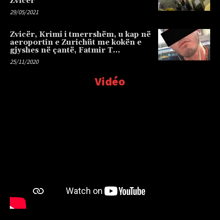
Zvicër
29/05/2021
Zvicër, Krimi i tmerrshëm, u kap në
aeroportin e Zurichüt me kokën e
gjyshes në çantë, Fatmir T…
25/11/2020
Vidéo