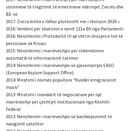
sistemeve të tregtimit të emetimeve ndërmjet Zvicrës dhe
BE-së
2017: Zvicra është e lidhur plotësisht me « Horizon 2020 »
2016: Vendimi për zbatimin e nenit 121a BV nga Parlamenti
2016: Nënshkrimi i Protokollit III që shtrin lëvizjen e lirë të
personave në Kroaci
2015: Nënshkrimi i marrëveshjes për shkëmbimin
automatik të informacionit tatimor
2014: Nënshkrimi i marrëveshjes së pjesëmarrjes EASO
(European Asylum Support Office).
2014: Miratimi i nismës popullore “Kundër emigracionit
masiv”
2013: Miratimi i mandatit të negociatave për një
marrëveshje për çështjet institucionale nga Këshilli
Federal
2013: Nënshkrimi i marrëveshjes së bashkëpunimit të
navigimit satelitor