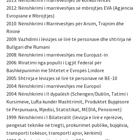
2013: Nënshkrimi i marrëveshjes së konkurrencës
2012: Nënshkrimi i marrëveshjes së mbrojtjes EVA (Agjencia
Evropiane e Mbrojtjes)
2010: Nënshkrimi i Marrëveshjes për Arsim, Trajnim dhe
Rininë
2009: Vazhdimi i lëvizjes së lirë të personave dhe shtrirja në
Bullgari dhe Rumani
2008: Nënshkrimi i marrëveshjes me Eurojust-in
2006: Miratimi nga populli i Ligjit Federal për
Bashkëpunimin me Shtetet e Evropës Lindore
2005: Shtrirja e lëvizjes së lirë të personave në BE-10
2004: Nënshkrimi i marrëveshjes me Europol
2004: Nënshkrimi i II dypalësh (Schengen/Dublin, Tatimi i
Kursimeve, Lufta kundër Mashtrimit, Produktet Bujqësore
të Përpunuara, Mjedisi, Statistikat, MEDIA, Pensionet)
1999: Nënshkrimi i I Bilateralit (lëvizja e lirë e njerëzve,
pengesat teknike në tregti, prokurimet publike, bujqësia,
transporti tokësor, transporti ajror, kërkimi)