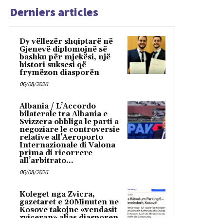
Derniers articles
Dy vëllezër shqiptarë në
Gjenevë diplomojnë së
bashku për mjekësi, një
histori suksesi që
frymëzon diasporën
06/08/2026
Albania / L’Accordo
bilaterale tra Albania e
Svizzera obbliga le parti a
negoziare le controversie
relative all’Aeroporto
Internazionale di Valona
prima di ricorrere
all’arbitrato...
06/08/2026
Koleget nga Zvicra,
gazetaret e 20Minuten ne
Kosove takojne «vendasit
zviceran» alias diasporen