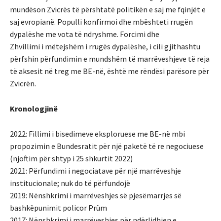
mundëson Zvicrës të përshtatë politikën e saj me fqinjët e
saj evropianë. Populli konfirmoi dhe mbështeti rrugën
dypalëshe me vota të ndryshme. Forcimi dhe
Zhvillimi i mëtejshëm i rrugës dypalëshe, i cili gjithashtu
përfshin përfundimin e mundshëm të marrëveshjeve të reja
të aksesit në treg me BE-në, është me rëndësi parësore për
Zvicrën.
Kronologjinë
2022: Fillimi i bisedimeve eksploruese me BE-në mbi
propozimin e Bundesratit për një paketë të re negociuese
(njoftim për shtyp i 25 shkurtit 2022)
2021: Përfundimi i negociatave për një marrëveshje
institucionale; nuk do të përfundojë
2019: Nënshkrimi i marrëveshjes së pjesëmarrjes së
bashkëpunimit policor Prüm
2017: Nënshkrimi i marrëveshjes për ndërlidhjen e