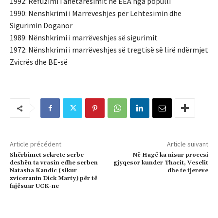
1992: Refuzimi i anëtarësimit në EEA nga populli
1990: Nënshkrimi i Marrëveshjes për Lehtësimin dhe
Sigurimin Doganor
1989: Nënshkrimi i marrëveshjes së sigurimit
1972: Nënshkrimi i marrëveshjes së tregtisë së lirë ndërmjet
Zvicrës dhe BE-së
Article précédent
Article suivant
Shërbimet sekrete serbe
Në Hagë ka nisur procesi
deshën ta vrasin edhe serben
gjyqesor kunder Thacit, Veselit
Natasha Kandic (sikur
dhe te tjereve
zviceranin Dick Marty) për të
fajësuar UCK-ne